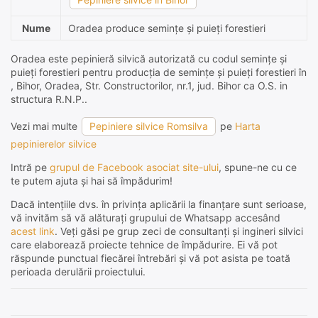
Nume
Oradea produce semințe și puieți forestieri
Oradea este pepinieră silvică autorizată cu codul semințe și
puieți forestieri pentru producția de semințe și puieți forestieri în
, Bihor, Oradea, Str. Constructorilor, nr.1, jud. Bihor ca O.S. in
structura R.N.P..
Vezi mai multe
Pepiniere silvice Romsilva
pe
Harta
pepinierelor silvice
Intră pe
grupul de Facebook asociat site-ului
, spune-ne cu ce
te putem ajuta și hai să împădurim!
Dacă intențiile dvs. în privința aplicării la finanțare sunt serioase,
vă invităm să vă alăturați grupului de Whatsapp accesând
acest link
. Veți găsi pe grup zeci de consultanți și ingineri silvici
care elaborează proiecte tehnice de împădurire. Ei vă pot
răspunde punctual fiecărei întrebări și vă pot asista pe toată
perioada derulării proiectului.