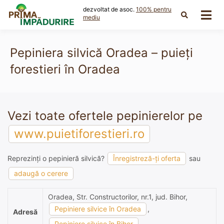
Skip
dezvoltat de asoc.
100% pentru
to
mediu
content
Pepiniera silvică Oradea – puieți
forestieri în Oradea
Vezi toate ofertele pepinierelor pe
www.puietiforestieri.ro
Reprezinți o pepinieră silvică?
Înregistreză-ți oferta
sau
adaugă o cerere
Oradea, Str. Constructorilor, nr.1, jud. Bihor,
Pepiniere silvice în Oradea
,
Adresă
Pepiniere silvice în Bihor