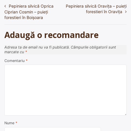
Pepiniera silvică Oprica
Pepiniera silvică Oraviţa – puieți
Navigare
forestieri în Oraviţa
Ciprian Cosmin – puieți
în
forestieri în Boişoara
articole
Adaugă o recomandare
Adresa ta de email nu va fi publicată.
Câmpurile obligatorii sunt
marcate cu
*
Comentariu
*
Nume
*