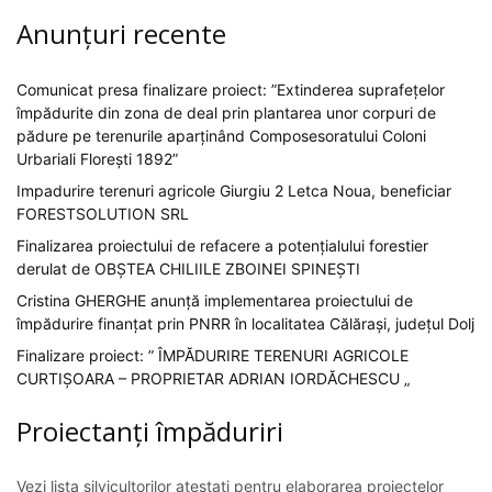
Anunțuri recente
Comunicat presa finalizare proiect: ”Extinderea suprafețelor
împădurite din zona de deal prin plantarea unor corpuri de
pădure pe terenurile aparținând Composesoratului Coloni
Urbariali Florești 1892”
Impadurire terenuri agricole Giurgiu 2 Letca Noua, beneficiar
FORESTSOLUTION SRL
Finalizarea proiectului de refacere a potențialului forestier
derulat de OBȘTEA CHILIILE ZBOINEI SPINEȘTI
Cristina GHERGHE anunță implementarea proiectului de
împădurire finanțat prin PNRR în localitatea Călărași, județul Dolj
Finalizare proiect: ” ÎMPĂDURIRE TERENURI AGRICOLE
CURTIȘOARA – PROPRIETAR ADRIAN IORDĂCHESCU „
Proiectanți împăduriri
Vezi lista silvicultorilor atestați pentru elaborarea proiectelor