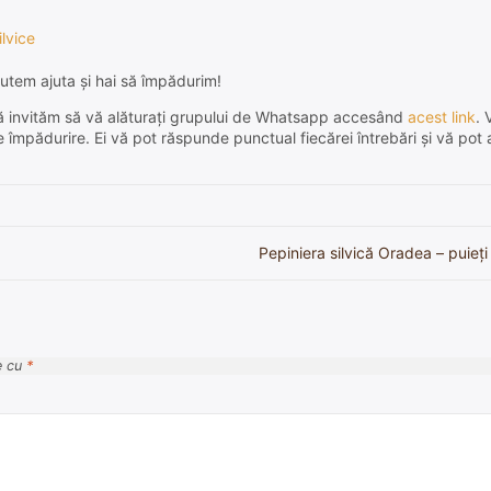
ilvice
utem ajuta și hai să împădurim!
e, vă invităm să vă alăturați grupului de Whatsapp accesând
acest link
. 
de împădurire. Ei vă pot răspunde punctual fiecărei întrebări și vă pot 
Pepiniera silvică Oradea – puieți
e cu
*