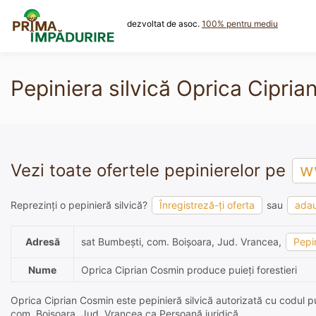
Skip
to
dezvoltat de asoc.
100% pentru mediu
content
Pepiniera silvică Oprica Ciprian
Vezi toate ofertele pepinierelor pe
ww
Reprezinți o pepinieră silvică?
Înregistreză-ți oferta
sau
adau
Adresă
sat Bumbeşti, com. Boişoara, Jud. Vrancea,
Pepin
Nume
Oprica Ciprian Cosmin produce puieți forestieri
Oprica Ciprian Cosmin este pepinieră silvică autorizată cu codul pu
com. Boişoara, Jud. Vrancea ca Persoană juridică.