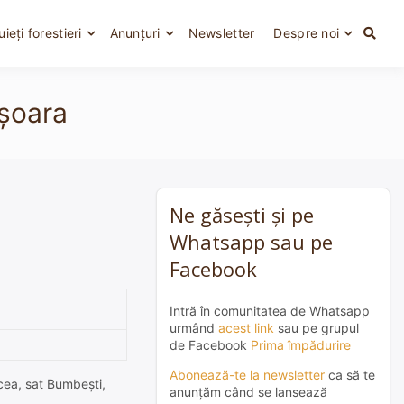
uieți forestieri
Anunțuri
Newsletter
Despre noi
işoara
Ne găsești și pe
Whatsapp sau pe
Facebook
Intră în comunitatea de Whatsapp
urmând
acest link
sau pe grupul
de Facebook
Prima împădurire
Abonează-te la newsletter
ca să te
ncea, sat Bumbeşti,
anunțăm când se lansează