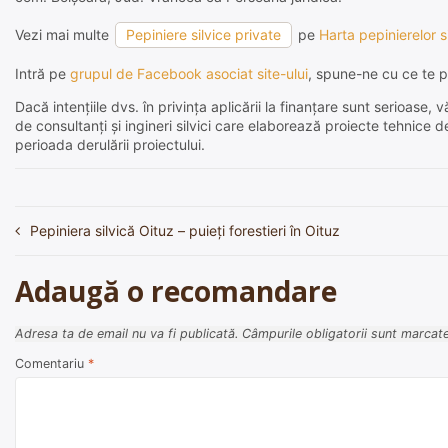
Vezi mai multe
Pepiniere silvice private
pe
Harta pepinierelor s
Intră pe
grupul de Facebook asociat site-ului
, spune-ne cu ce te p
Dacă intențiile dvs. în privința aplicării la finanțare sunt serioas
de consultanți și ingineri silvici care elaborează proiecte tehnice 
perioada derulării proiectului.
Pepiniera silvică Oituz – puieți forestieri în Oituz
Navigare
în
Adaugă o recomandare
articole
Adresa ta de email nu va fi publicată.
Câmpurile obligatorii sunt marcat
Comentariu
*