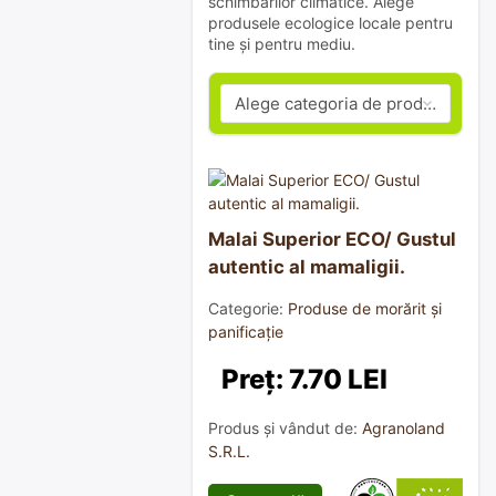
schimbărilor climatice. Alege
produsele ecologice locale pentru
tine și pentru mediu.
Malai Superior ECO/ Gustul
autentic al mamaligii.
Categorie:
Produse de morărit și
panificație
Preț: 7.70 LEI
Produs și vândut de:
Agranoland
S.R.L.