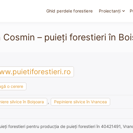
Ghid perdele forestiere
Proiectanți
P
 Cosmin – puieți forestieri în Bo
w.puietiforestieri.ro
gă o cerere
iere silvice în Boişoara
,
Pepiniere silvice în Vrancea
ieți forestieri pentru producția de puieți forestieri în 40421491, Vra