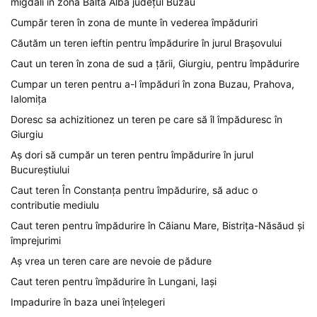
migdali în zona Balta Albă județul Buzău
Cumpăr teren în zona de munte în vederea împăduriri
Căutăm un teren ieftin pentru împădurire în jurul Brașovului
Caut un teren în zona de sud a țării, Giurgiu, pentru împădurire
Cumpar un teren pentru a-l împăduri în zona Buzau, Prahova,
Ialomița
Doresc sa achizitionez un teren pe care să îl împăduresc în
Giurgiu
Aș dori să cumpăr un teren pentru împădurire în jurul
Bucureștiului
Caut teren În Constanța pentru împădurire, să aduc o
contributie mediulu
Caut teren pentru împădurire în Căianu Mare, Bistrița-Năsăud și
împrejurimi
Aș vrea un teren care are nevoie de pădure
Caut teren pentru împădurire în Lungani, Iași
Impadurire în baza unei înțelegeri