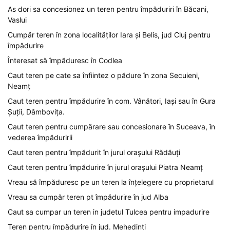
As dori sa concesionez un teren pentru împăduriri în Băcani,
Vaslui
Cumpăr teren în zona localităților Iara și Belis, jud Cluj pentru
împădurire
Înteresat să împăduresc în Codlea
Caut teren pe cate sa înfiintez o pădure în zona Secuieni,
Neamț
Caut teren pentru împădurire în com. Vânători, Iași sau în Gura
Șuții, Dâmbovița.
Caut teren pentru cumpărare sau concesionare în Suceava, în
vederea împăduririi
Caut teren pentru împădurit în jurul orașului Rădăuți
Caut teren pentru împădurire în jurul orașului Piatra Neamț
Vreau să împăduresc pe un teren la înțelegere cu proprietarul
Vreau sa cumpăr teren pt împădurire în jud Alba
Caut sa cumpar un teren in judetul Tulcea pentru impadurire
Teren pentru împădurire în jud. Mehedinți