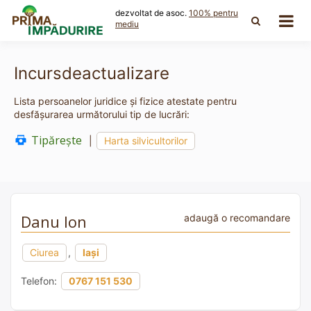
Skip
dezvoltat de asoc.
100% pentru
to
mediu
content
Incursdeactualizare
Lista persoanelor juridice și fizice atestate pentru
desfășurarea următorului tip de lucrări:
Tipărește
|
Harta silvicultorilor
Danu Ion
adaugă o recomandare
Ciurea
,
Iași
Telefon:
0767 151 530