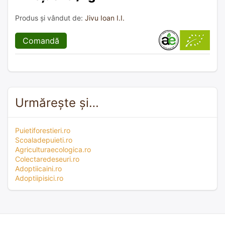
Produs și vândut de:
Jivu Ioan I.I.
Comandă
Urmărește și…
Puietiforestieri.ro
Scoaladepuieti.ro
Agriculturaecologica.ro
Colectaredeseuri.ro
Adoptiicaini.ro
Adoptiipisici.ro