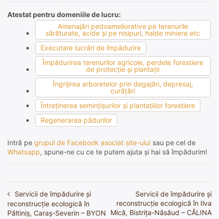
Atestat pentru domeniile de lucru:
Amenajări pedoameliorative pe terenurile
sărăturate, acide şi pe nisipuri, halde miniere etc
Executare lucrări de împădurire
Împădurirea terenurilor agricole, perdele forestiere
de protecţie şi plantaţii
Îngrijirea arboretelor prin degajări, depresaj,
curăţări
Întreţinerea seminţişurilor şi plantaţiilor forestiere
Regenerarea pădurilor
Intră pe
grupul de Facebook asociat site-ului
sau pe cel de
Whatsapp
, spune-ne cu ce te putem ajuta și hai să împădurim!
Servicii de împădurire și
Servicii de împădurire și
Navigare
reconstrucție ecologică în Ilva
reconstrucție ecologică în
în
Mică, Bistrița-Năsăud – CĂLINA
Păltiniș, Caraș-Severin – BYON