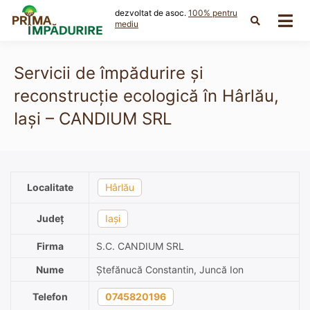
Skip
dezvoltat de asoc.
100% pentru
to
mediu
content
Servicii de împădurire și
reconstrucție ecologică în Hârlău,
Iași – CANDIUM SRL
Localitate
Hârlău
Județ
Iași
Firma
S.C. CANDIUM SRL
Nume
Ștefănucă Constantin, Juncă Ion
Telefon
0745820196