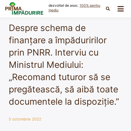
Skip
dezvoltat de asoc.
100% pentru
to
mediu
content
Despre schema de
finanțare a împăduririlor
prin PNRR. Interviu cu
Ministrul Mediului:
„Recomand tuturor să se
pregătească, să aibă toate
documentele la dispoziție.”
5 octombrie 2022