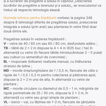
și a lucrărilor de pregătire a solului în capitoul „
Descrierea
lucrărilor de pregătire a terenului şi a solului
„, iar executantul va
trebui să respecte tehnologia aleasă.
Normele tehnice pentru împăduriri
vorbesc la pagina 348
despre 8 tehnologii diferite de pregătirea solului, prelucrarea
integrala a solului (prin arat) sau plantarea în vetre fiind doar
două dintre ele.
Pregatirea solului în vederea împăduririi :
V
– vetre de 40 / 60 cm sau 60 / 80 cm, desfundate adânc ;
TB
– tăblii de 2 x 2 m dispuse la 4 x 4 m (625 buc / ha) în
alternanță cu vetre (în fiecare tăblie introducânduse 3 – 5 puieți
sau cuiburi cu semanături de cvercinee) ;
BL
– mușuroaie (bilioane) realizate manual, cu înlăturarea
stratului de țelina ;
MD
– movile dreptunghiulare de 1 / 0,5 m, flancate de câte o
rigola de 1 / 0,5 / 0,3 m pentru colectarea și păstrarea apei,
dispuse la 2 x 2 m una de alta, în alternanță cu vetre de
plantare ;
MC
– movile circulare cu diametrul de 0,5 – 1 m, mărginite de
rigole perimetrale de 25 / 30 cm, dispuse la 2 x 2 m, în
alternanță cu vetre sau gropi simple de plantare ;
VL
– benzi – val, cu lățimea de 1–2 m, flancate de șănțulete