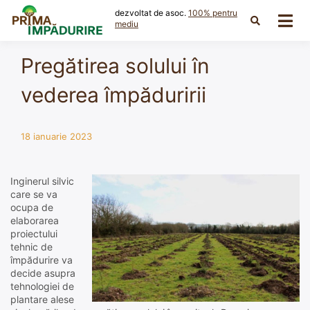
Skip
dezvoltat de asoc.
100% pentru
to
mediu
content
Pregătirea solului în
vederea împăduririi
18 ianuarie 2023
Inginerul silvic
care se va
ocupa de
elaborarea
proiectului
tehnic de
împădurire va
decide asupra
tehnologiei de
plantare alese