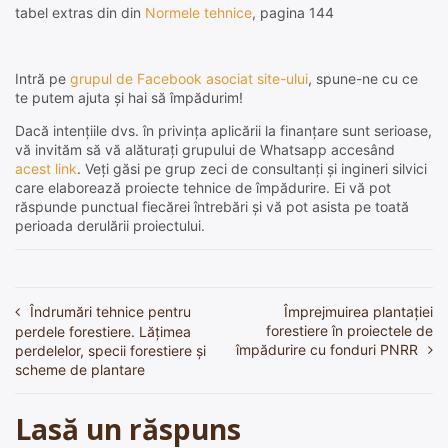
tabel extras din din
Normele tehnice
, pagina 144
Intră pe
grupul de Facebook asociat site-ului
, spune-ne cu ce
te putem ajuta și hai să împădurim!
Dacă intențiile dvs. în privința aplicării la finanțare sunt serioase,
vă invităm să vă alăturați grupului de Whatsapp accesând
acest link
. Veți găsi pe grup zeci de consultanți și ingineri silvici
care elaborează proiecte tehnice de împădurire. Ei vă pot
răspunde punctual fiecărei întrebări și vă pot asista pe toată
perioada derulării proiectului.
Îndrumări tehnice pentru
Împrejmuirea plantației
Navigare
forestiere în proiectele de
perdele forestiere. Lățimea
în
împădurire cu fonduri PNRR
perdelelor, specii forestiere și
scheme de plantare
articole
Lasă un răspuns