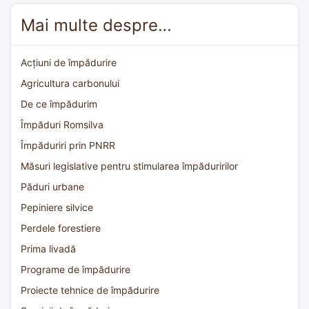
Mai multe despre…
Acțiuni de împădurire
Agricultura carbonului
De ce împădurim
Împăduri Romsilva
Împăduriri prin PNRR
Măsuri legislative pentru stimularea împăduririlor
Păduri urbane
Pepiniere silvice
Perdele forestiere
Prima livadă
Programe de împădurire
Proiecte tehnice de împădurire