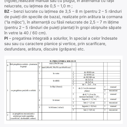
(rigole),realizate manual sau cu plugul, în alternantă cu fâșii
nelucrate, cu lațimea de 0,5 – 1,0 m ;
BZ
– benzi lucrate cu lațimea de 3,5 – 8 m (pentru 2 – 5 rânduri
de puieți din speciile de baza), realizate prin arătura la cormana
(“la mijloc”), în alternanță cu fâsii nelucrate de 2,5 – 7 m lățime
(pentru 2 – 5 rânduri de puieți plantați în gropi obișnuite săpate
în vetre la 40 / 60 cm).
PI
– pregatirea integrală a solurilor, în special a celor îndesate
sau sau cu caractere planice și vertice, prin scarificare,
desfundare, arătura, discuire (grăpare) etc.