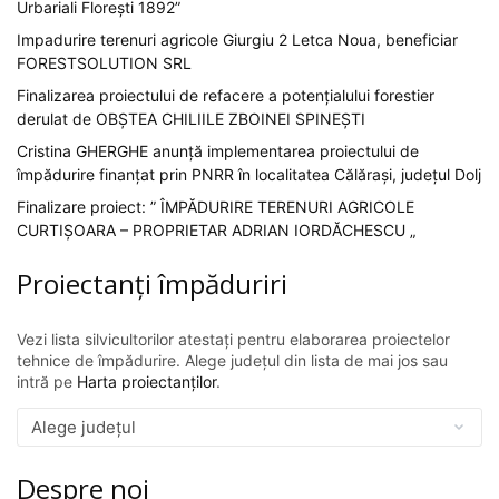
Urbariali Florești 1892”
Impadurire terenuri agricole Giurgiu 2 Letca Noua, beneficiar
FORESTSOLUTION SRL
Finalizarea proiectului de refacere a potențialului forestier
derulat de OBȘTEA CHILIILE ZBOINEI SPINEȘTI
Cristina GHERGHE anunță implementarea proiectului de
împădurire finanțat prin PNRR în localitatea Călărași, județul Dolj
Finalizare proiect: ” ÎMPĂDURIRE TERENURI AGRICOLE
CURTIȘOARA – PROPRIETAR ADRIAN IORDĂCHESCU „
Proiectanți împăduriri
Vezi lista silvicultorilor atestați pentru elaborarea proiectelor
tehnice de împădurire. Alege județul din lista de mai jos sau
intră pe
Harta proiectanților
.
Despre noi