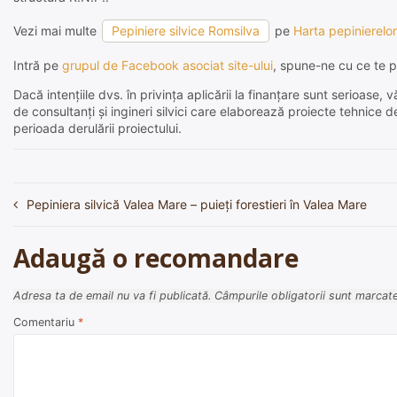
Vezi mai multe
Pepiniere silvice Romsilva
pe
Harta pepinierelor
Intră pe
grupul de Facebook asociat site-ului
, spune-ne cu ce te p
Dacă intențiile dvs. în privința aplicării la finanțare sunt serioas
de consultanți și ingineri silvici care elaborează proiecte tehnice 
perioada derulării proiectului.
Pepiniera silvică Valea Mare – puieți forestieri în Valea Mare
Navigare
în
Adaugă o recomandare
articole
Adresa ta de email nu va fi publicată.
Câmpurile obligatorii sunt marcat
Comentariu
*