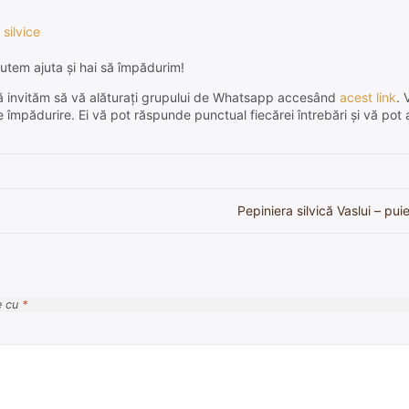
 silvice
utem ajuta și hai să împădurim!
e, vă invităm să vă alăturați grupului de Whatsapp accesând
acest link
. 
de împădurire. Ei vă pot răspunde punctual fiecărei întrebări și vă pot 
Pepiniera silvică Vaslui – puieț
e cu
*