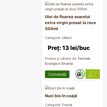
Ulei de floarea soarelui
extra virgin presat la rece
500ml
Categorie:
Uleiuri
Preț: 13 lei/buc
Produs și vândut de:
Fermele
Ecologice Silvania
Comandă
Nuci bio în coajă
Categorie:
Fructe