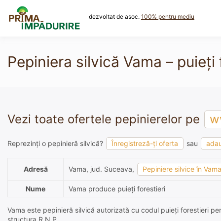
Skip
to
dezvoltat de asoc.
100% pentru mediu
content
Pepiniera silvică Vama – puieți 
Vezi toate ofertele pepinierelor pe
ww
Reprezinți o pepinieră silvică?
Înregistreză-ți oferta
sau
adau
Adresă
Vama, jud. Suceava,
Pepiniere silvice în Vam
Nume
Vama produce puieți forestieri
Vama este pepinieră silvică autorizată cu codul puieți forestieri p
structura R.N.P..