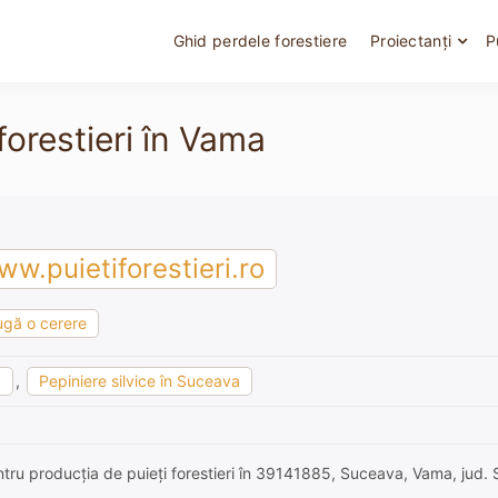
Ghid perdele forestiere
Proiectanți
P
forestieri în Vama
w.puietiforestieri.ro
gă o cerere
a
,
Pepiniere silvice în Suceava
entru producția de puieți forestieri în 39141885, Suceava, Vama, jud.