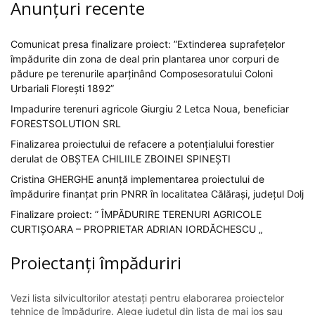
Anunțuri recente
Comunicat presa finalizare proiect: ”Extinderea suprafețelor
împădurite din zona de deal prin plantarea unor corpuri de
pădure pe terenurile aparținând Composesoratului Coloni
Urbariali Florești 1892”
Impadurire terenuri agricole Giurgiu 2 Letca Noua, beneficiar
FORESTSOLUTION SRL
Finalizarea proiectului de refacere a potențialului forestier
derulat de OBȘTEA CHILIILE ZBOINEI SPINEȘTI
Cristina GHERGHE anunță implementarea proiectului de
împădurire finanțat prin PNRR în localitatea Călărași, județul Dolj
Finalizare proiect: ” ÎMPĂDURIRE TERENURI AGRICOLE
CURTIȘOARA – PROPRIETAR ADRIAN IORDĂCHESCU „
Proiectanți împăduriri
Vezi lista silvicultorilor atestați pentru elaborarea proiectelor
tehnice de împădurire. Alege județul din lista de mai jos sau