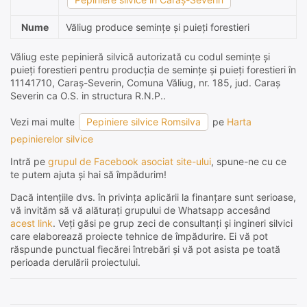
Nume
Văliug produce semințe și puieți forestieri
Văliug este pepinieră silvică autorizată cu codul semințe și
puieți forestieri pentru producția de semințe și puieți forestieri în
11141710, Caraş-Severin, Comuna Văliug, nr. 185, jud. Caraş
Severin ca O.S. in structura R.N.P..
Vezi mai multe
Pepiniere silvice Romsilva
pe
Harta
pepinierelor silvice
Intră pe
grupul de Facebook asociat site-ului
, spune-ne cu ce
te putem ajuta și hai să împădurim!
Dacă intențiile dvs. în privința aplicării la finanțare sunt serioase,
vă invităm să vă alăturați grupului de Whatsapp accesând
acest link
. Veți găsi pe grup zeci de consultanți și ingineri silvici
care elaborează proiecte tehnice de împădurire. Ei vă pot
răspunde punctual fiecărei întrebări și vă pot asista pe toată
perioada derulării proiectului.