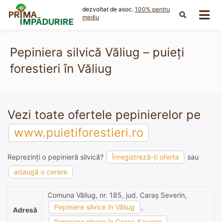
Skip
dezvoltat de asoc.
100% pentru
to
mediu
content
Pepiniera silvică Văliug – puieți
forestieri în Văliug
Vezi toate ofertele pepinierelor pe
www.puietiforestieri.ro
Reprezinți o pepinieră silvică?
Înregistreză-ți oferta
sau
adaugă o cerere
Comuna Văliug, nr. 185, jud. Caraş Severin,
Pepiniere silvice în Văliug
,
Adresă
Pepiniere silvice în Caraş-Severin