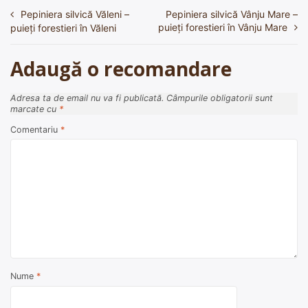
Pepiniera silvică Văleni –
Pepiniera silvică Vânju Mare –
Navigare
puieți forestieri în Vânju Mare
puieți forestieri în Văleni
în
articole
Adaugă o recomandare
Adresa ta de email nu va fi publicată.
Câmpurile obligatorii sunt
marcate cu
*
Comentariu
*
Nume
*