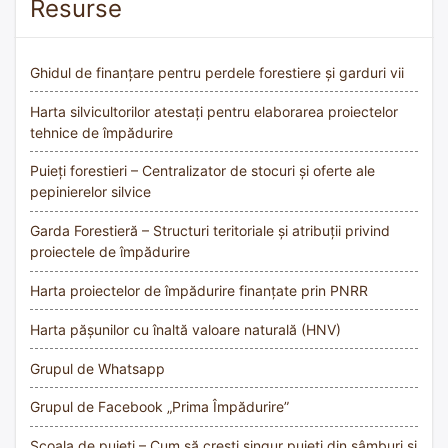
Resurse
Ghidul de finanțare pentru perdele forestiere și garduri vii
Harta silvicultorilor atestați pentru elaborarea proiectelor
tehnice de împădurire
Puieți forestieri – Centralizator de stocuri și oferte ale
pepinierelor silvice
Garda Forestieră – Structuri teritoriale și atribuții privind
proiectele de împădurire
Harta proiectelor de împădurire finanțate prin PNRR
Harta pășunilor cu înaltă valoare naturală (HNV)
Grupul de Whatsapp
Grupul de Facebook „Prima Împădurire”
Școala de puieți – Cum să crești singur puieți din sâmburi și