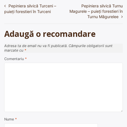
Pepiniera silvică Turceni –
Pepiniera silvică Turnu
Navigare
Magurele – puieți forestieri în
puieți forestieri în Turceni
în
Turnu Măgurelee
articole
Adaugă o recomandare
Adresa ta de email nu va fi publicată.
Câmpurile obligatorii sunt
marcate cu
*
Comentariu
*
Nume
*