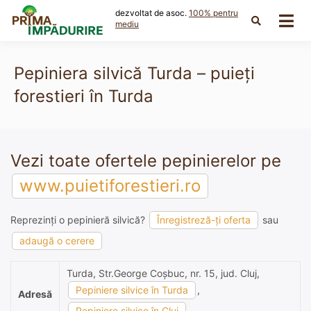
Skip
dezvoltat de asoc.
100% pentru
to
mediu
content
Pepiniera silvică Turda – puieți
forestieri în Turda
Vezi toate ofertele pepinierelor pe
www.puietiforestieri.ro
Reprezinți o pepinieră silvică?
Înregistreză-ți oferta
sau
adaugă o cerere
Turda, Str.George Coşbuc, nr. 15, jud. Cluj,
Pepiniere silvice în Turda
,
Adresă
Pepiniere silvice în Cluj