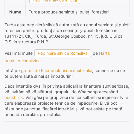
Nume
Turda produce semințe și puieți forestieri
Turda este pepinieră silvică autorizată cu codul semințe și puieți
forestieri pentru producția de semințe și puieți forestieri în
13141721, Cluj, Turda, Str.George Coşbuc, nr. 15, jud. Cluj ca
O.S. in structura R.N.P..
Vezi mai multe
Pepiniere silvice Romsilva
pe
Harta
pepinierelor silvice
Intră pe
grupul de Facebook asociat site-ului
, spune-ne cu ce
te putem ajuta și hai să împădurim!
Dacă intențiile dvs. în privința aplicării la finanțare sunt serioase,
vă invităm să vă alăturați grupului de Whatsapp accesând
acest link
. Veți găsi pe grup zeci de consultanți și ingineri silvici
care elaborează proiecte tehnice de împădurire. Ei vă pot
răspunde punctual fiecărei întrebări și vă pot asista pe toată
perioada derulării proiectului.