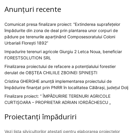
Anunțuri recente
Comunicat presa finalizare proiect: ”Extinderea suprafețelor
împădurite din zona de deal prin plantarea unor corpuri de
pădure pe terenurile aparținând Composesoratului Coloni
Urbariali Florești 1892”
Impadurire terenuri agricole Giurgiu 2 Letca Noua, beneficiar
FORESTSOLUTION SRL
Finalizarea proiectului de refacere a potențialului forestier
derulat de OBȘTEA CHILIILE ZBOINEI SPINEȘTI
Cristina GHERGHE anunță implementarea proiectului de
împădurire finanțat prin PNRR în localitatea Călărași, județul Dolj
Finalizare proiect: ” ÎMPĂDURIRE TERENURI AGRICOLE
CURTIȘOARA – PROPRIETAR ADRIAN IORDĂCHESCU „
Proiectanți împăduriri
Vezi lista silvicultorilor atestați pentru elaborarea proiectelor