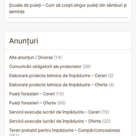
Școala de puieți – Cum să crești singur puieți din sâmburi și
semințe
Anunțuri
Alte anunțuri / Diverse
(14)
Comunicări obligatorii ale proiectelor
(29)
Elaborare proiecte tehnice de împădurire – Cereri
(2)
Elaborare proiecte tehnice de împădurire – Oferte
(4)
Puieți forestieri – Cereri
(15)
Puieți forestieri – Oferte
(56)
Servicii execuție lucrări de împădurire – Cereri
(15)
Servicii execuție lucrări de împădurire – Oferte
(32)
Teren pretabil pentru împădurire – Cumpăr/concesionez
(151)