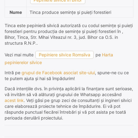
Nume
Tinca produce semințe și puieți forestieri
Tinca este pepinieră silvică autorizată cu codul semințe și puieți
forestieri pentru producția de semințe și puieți forestieri în ,
Bihor, Tinca, Str. Mihai Viteazul nr. 3, jud. Bihor ca O.S. in
structura R.N.P..
Vezi mai multe
Pepiniere silvice Romsilva
pe
Harta
pepinierelor silvice
Intră pe
grupul de Facebook asociat site-ului
, spune-ne cu ce
te putem ajuta și hai să împădurim!
Dacă intențiile dvs. în privința aplicării la finanțare sunt serioase,
vă invităm să vă alăturați grupului de Whatsapp accesând
acest link
. Veți găsi pe grup zeci de consultanți și ingineri silvici
care elaborează proiecte tehnice de împădurire. Ei vă pot
răspunde punctual fiecărei întrebări și vă pot asista pe toată
perioada derulării proiectului.