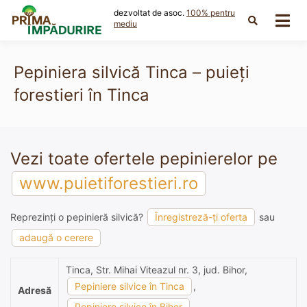
Skip
dezvoltat de asoc.
100% pentru
to
mediu
content
Pepiniera silvică Tinca – puieți
forestieri în Tinca
Vezi toate ofertele pepinierelor pe
www.puietiforestieri.ro
Reprezinți o pepinieră silvică?
Înregistreză-ți oferta
sau
adaugă o cerere
Tinca, Str. Mihai Viteazul nr. 3, jud. Bihor,
Pepiniere silvice în Tinca
,
Adresă
Pepiniere silvice în Bihor