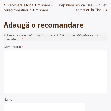
Pepiniera silvică Timişoara –
Pepiniera silvică Tisău – puieți
Navigare
forestieri în Tisău
puieți forestieri în Timişoara
în
articole
Adaugă o recomandare
Adresa ta de email nu va fi publicată.
Câmpurile obligatorii sunt
marcate cu
*
Comentariu
*
Nume
*