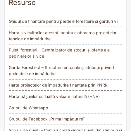
Resurse
Ghidul de finanțare pentru perdele forestiere și garduri vii
Harta silvicultorilor atestați pentru elaborarea proiectelor
tehnice de împădurire
Puieți forestieri – Centralizator de stocuri și oferte ale
pepinierelor silvice
Garda Forestieră – Structuri teritoriale și atribuții privind
proiectele de împădurire
Harta proiectelor de împădurire finanțate prin PNRR
Harta pășunilor cu înaltă valoare naturală (HNV)
Grupul de Whatsapp
Grupul de Facebook „Prima Împădurire”
Școala de puieți – Cum să crești singur puieți din sâmburi și