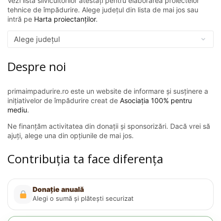
Vezi lista silvicultorilor atestați pentru elaborarea proiectelor
tehnice de împădurire. Alege județul din lista de mai jos sau
intră pe
Harta proiectanților
.
Despre noi
primaimpadurire.ro este un website de informare și susținere a
inițiativelor de împădurire creat de
Asociația 100% pentru
mediu
.
Ne finanțăm activitatea din donații și sponsorizări. Dacă vrei să
ajuți, alege una din opțiunile de mai jos.
Contribuția ta face diferența
Donație anuală
Alegi o sumă și plătești securizat