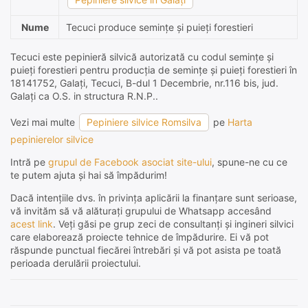
Nume
Tecuci produce semințe și puieți forestieri
Tecuci este pepinieră silvică autorizată cu codul semințe și
puieți forestieri pentru producția de semințe și puieți forestieri în
18141752, Galaţi, Tecuci, B-dul 1 Decembrie, nr.116 bis, jud.
Galaţi ca O.S. in structura R.N.P..
Vezi mai multe
Pepiniere silvice Romsilva
pe
Harta
pepinierelor silvice
Intră pe
grupul de Facebook asociat site-ului
, spune-ne cu ce
te putem ajuta și hai să împădurim!
Dacă intențiile dvs. în privința aplicării la finanțare sunt serioase,
vă invităm să vă alăturați grupului de Whatsapp accesând
acest link
. Veți găsi pe grup zeci de consultanți și ingineri silvici
care elaborează proiecte tehnice de împădurire. Ei vă pot
răspunde punctual fiecărei întrebări și vă pot asista pe toată
perioada derulării proiectului.