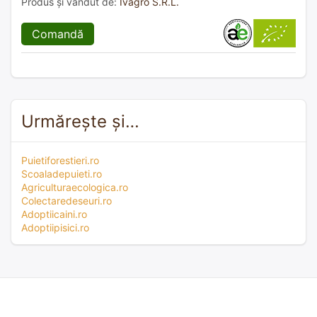
Produs și vândut de:
Ivagro S.R.L.
Comandă
Urmărește și…
Puietiforestieri.ro
Scoaladepuieti.ro
Agriculturaecologica.ro
Colectaredeseuri.ro
Adoptiicaini.ro
Adoptiipisici.ro