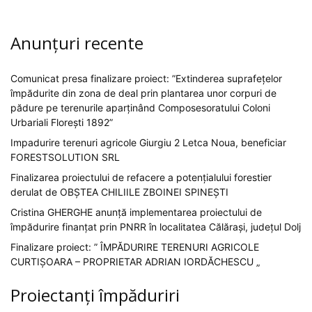
Anunțuri recente
Comunicat presa finalizare proiect: ”Extinderea suprafețelor
împădurite din zona de deal prin plantarea unor corpuri de
pădure pe terenurile aparținând Composesoratului Coloni
Urbariali Florești 1892”
Impadurire terenuri agricole Giurgiu 2 Letca Noua, beneficiar
FORESTSOLUTION SRL
Finalizarea proiectului de refacere a potențialului forestier
derulat de OBȘTEA CHILIILE ZBOINEI SPINEȘTI
Cristina GHERGHE anunță implementarea proiectului de
împădurire finanțat prin PNRR în localitatea Călărași, județul Dolj
Finalizare proiect: ” ÎMPĂDURIRE TERENURI AGRICOLE
CURTIȘOARA – PROPRIETAR ADRIAN IORDĂCHESCU „
Proiectanți împăduriri