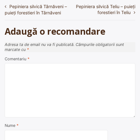
Pepiniera silvică Târnăveni –
Pepiniera silvică Teliu – puieți
Navigare
forestieri în Teliu
puieți forestieri în Târnăveni
în
articole
Adaugă o recomandare
Adresa ta de email nu va fi publicată.
Câmpurile obligatorii sunt
marcate cu
*
Comentariu
*
Nume
*