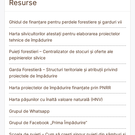
Resurse
Ghidul de finanțare pentru perdele forestiere și garduri vii
Harta silvicultorilor atestați pentru elaborarea proiectelor
tehnice de împădurire
Puieți forestieri – Centralizator de stocuri și oferte ale
pepinierelor silvice
Garda Forestieră – Structuri teritoriale și atribuții privind
proiectele de împădurire
Harta proiectelor de împădurire finanțate prin PNRR
Harta pășunilor cu înaltă valoare naturală (HNV)
Grupul de Whatsapp
Grupul de Facebook „Prima Împădurire”
Școala de puieți – Cum să crești singur puieți din sâmburi și