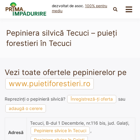
Skip
dezvoltat de asoc.
100% pentru
to
mediu
content
Pepiniera silvică Tecuci – puieți
forestieri în Tecuci
Vezi toate ofertele pepinierelor pe
www.puietiforestieri.ro
Reprezinți o pepinieră silvică?
Înregistreză-ți oferta
sau
adaugă o cerere
Tecuci, B-dul 1 Decembrie, nr.116 bis, jud. Galaţi,
Pepiniere silvice în Tecuci
,
Adresă
Pepiniere silvice în Galaţi