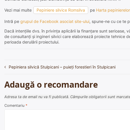
Vezi mai multe
Pepiniere silvice Romsilva
pe
Harta pepinierelor
Intră pe
grupul de Facebook asociat site-ului
, spune-ne cu ce te p
Dacă intențiile dvs. în privința aplicării la finanțare sunt serioas
de consultanți și ingineri silvici care elaborează proiecte tehnice 
perioada derulării proiectului.
Pepiniera silvică Stulpicani – puieți forestieri în Stulpicani
Navigare
în
Adaugă o recomandare
articole
Adresa ta de email nu va fi publicată.
Câmpurile obligatorii sunt marcat
Comentariu
*