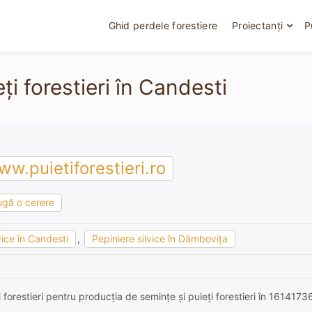
Ghid perdele forestiere
Proiectanți
P
ți forestieri în Candesti
w.puietiforestieri.ro
gă o cerere
vice în Candesti
,
Pepiniere silvice în Dâmboviţa
i forestieri pentru producția de semințe și puieți forestieri în 161417