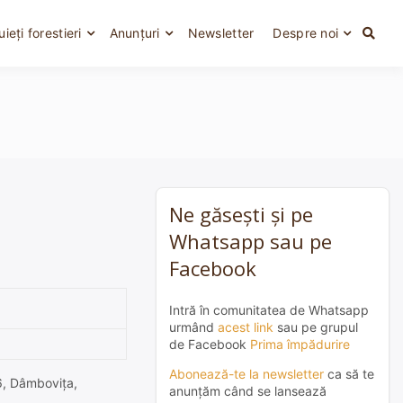
uieți forestieri
Anunțuri
Newsletter
Despre noi
Ne găsești și pe
Whatsapp sau pe
Facebook
Intră în comunitatea de Whatsapp
urmând
acest link
sau pe grupul
de Facebook
Prima împădurire
Abonează-te la newsletter
ca să te
36, Dâmboviţa,
anunțăm când se lansează