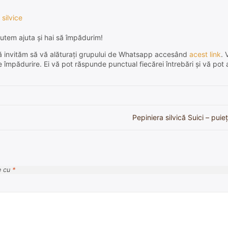
 silvice
utem ajuta și hai să împădurim!
e, vă invităm să vă alăturați grupului de Whatsapp accesând
acest link
. 
de împădurire. Ei vă pot răspunde punctual fiecărei întrebări și vă pot 
Pepiniera silvică Suici – puieț
e cu
*