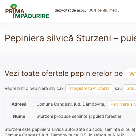
Skip
to
dezvoltat de asoc.
100% pentru mediu
content
Pepiniera silvică Sturzeni – puie
Vezi toate ofertele pepinierelor pe
ww
Reprezinți o pepinieră silvică?
Înregistreză-ți oferta
sau
adau
Adresă
Comuna Candesti, jud. Dâmboviţa,
Pepiniere sil
Nume
Sturzeni produce semințe și puieți forestieri
Sturzeni este pepinieră silvică autorizată cu codul semințe și puieț
Comuna Candesti, jud. Dâmboviţa ca O.S. in structura R.N.P..