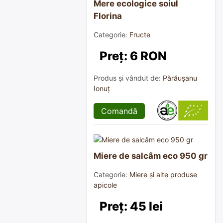
Mere ecologice soiul
Florina
Categorie:
Fructe
Preț: 6 RON
Produs și vândut de:
Părăușanu
Ionuț
Comandă
Miere de salcâm eco 950 gr
Categorie:
Miere și alte produse
apicole
Preț: 45 lei