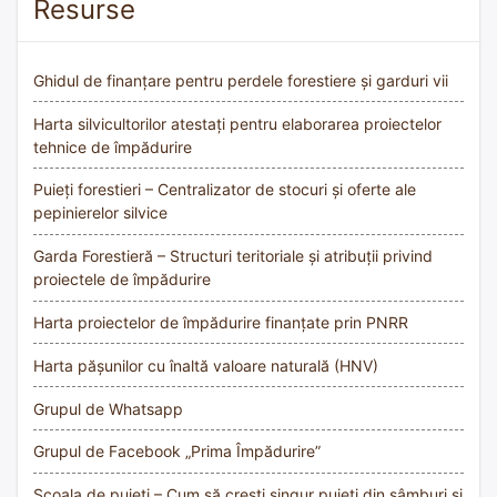
Resurse
Ghidul de finanțare pentru perdele forestiere și garduri vii
Harta silvicultorilor atestați pentru elaborarea proiectelor
tehnice de împădurire
Puieți forestieri – Centralizator de stocuri și oferte ale
pepinierelor silvice
Garda Forestieră – Structuri teritoriale și atribuții privind
proiectele de împădurire
Harta proiectelor de împădurire finanțate prin PNRR
Harta pășunilor cu înaltă valoare naturală (HNV)
Grupul de Whatsapp
Grupul de Facebook „Prima Împădurire”
Școala de puieți – Cum să crești singur puieți din sâmburi și