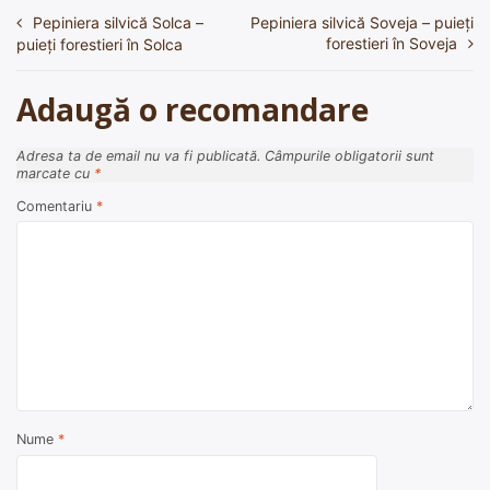
Pepiniera silvică Solca –
Pepiniera silvică Soveja – puieți
Navigare
forestieri în Soveja
puieți forestieri în Solca
în
articole
Adaugă o recomandare
Adresa ta de email nu va fi publicată.
Câmpurile obligatorii sunt
marcate cu
*
Comentariu
*
Nume
*