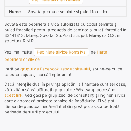
Nume
Sovata produce semințe și puieți forestieri
Sovata este pepinieră silvică autorizată cu codul semințe și
puieți forestieri pentru producția de semințe și puieți forestieri în
33141813, Mureş, Sovata, Str.Praidului, jud. Mureş ca O.S. in
structura R.N.P..
Vezi mai multe
Pepiniere silvice Romsilva
pe
Harta
pepinierelor silvice
Intră pe
grupul de Facebook asociat site-ului
, spune-ne cu ce
te putem ajuta și hai să împădurim!
Dacă intențiile dvs. în privința aplicării la finanțare sunt serioase,
vă invităm să vă alăturați grupului de Whatsapp accesând
acest link
. Veți găsi pe grup zeci de consultanți și ingineri silvici
care elaborează proiecte tehnice de împădurire. Ei vă pot
răspunde punctual fiecărei întrebări și vă pot asista pe toată
perioada derulării proiectului.