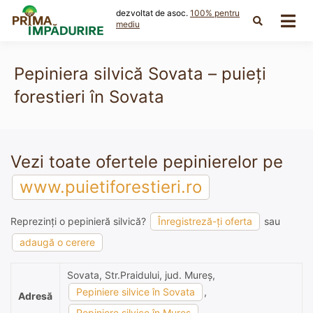
Skip
dezvoltat de asoc.
100% pentru
to
mediu
content
Pepiniera silvică Sovata – puieți
forestieri în Sovata
Vezi toate ofertele pepinierelor pe
www.puietiforestieri.ro
Reprezinți o pepinieră silvică?
Înregistreză-ți oferta
sau
adaugă o cerere
Sovata, Str.Praidului, jud. Mureş,
Pepiniere silvice în Sovata
,
Adresă
Pepiniere silvice în Mures