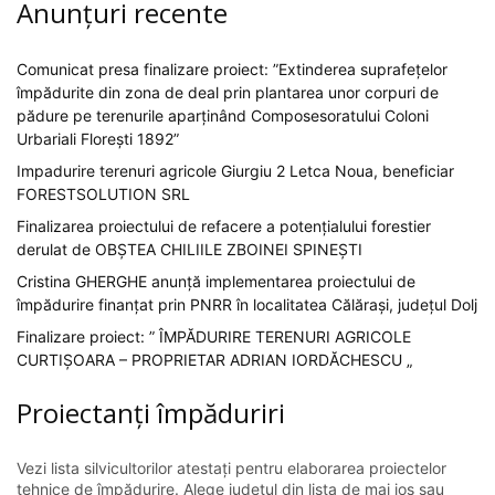
Anunțuri recente
Comunicat presa finalizare proiect: ”Extinderea suprafețelor
împădurite din zona de deal prin plantarea unor corpuri de
pădure pe terenurile aparținând Composesoratului Coloni
Urbariali Florești 1892”
Impadurire terenuri agricole Giurgiu 2 Letca Noua, beneficiar
FORESTSOLUTION SRL
Finalizarea proiectului de refacere a potențialului forestier
derulat de OBȘTEA CHILIILE ZBOINEI SPINEȘTI
Cristina GHERGHE anunță implementarea proiectului de
împădurire finanțat prin PNRR în localitatea Călărași, județul Dolj
Finalizare proiect: ” ÎMPĂDURIRE TERENURI AGRICOLE
CURTIȘOARA – PROPRIETAR ADRIAN IORDĂCHESCU „
Proiectanți împăduriri
Vezi lista silvicultorilor atestați pentru elaborarea proiectelor
tehnice de împădurire. Alege județul din lista de mai jos sau