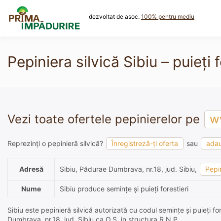
Skip
to
dezvoltat de asoc.
100% pentru mediu
content
Pepiniera silvică Sibiu – puieți f
Vezi toate ofertele pepinierelor pe
ww
Reprezinți o pepinieră silvică?
Înregistreză-ți oferta
sau
adau
Adresă
Sibiu, Pădurae Dumbrava, nr.18, jud. Sibiu,
Pepin
Nume
Sibiu produce semințe și puieți forestieri
Sibiu este pepinieră silvică autorizată cu codul semințe și puieți fo
Dumbrava, nr.18, jud. Sibiu ca O.S. in structura R.N.P..