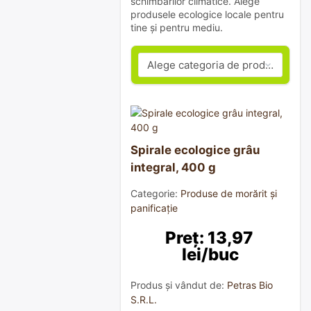
schimbărilor climatice. Alege
produsele ecologice locale pentru
tine și pentru mediu.
Spirale ecologice grâu
integral, 400 g
Categorie:
Produse de morărit și
panificație
Preț: 13,97 
lei/buc
Produs și vândut de:
Petras Bio
S.R.L.