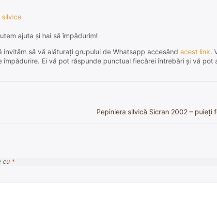
 silvice
utem ajuta și hai să împădurim!
e, vă invităm să vă alăturați grupului de Whatsapp accesând
acest link
. 
de împădurire. Ei vă pot răspunde punctual fiecărei întrebări și vă pot 
Pepiniera silvică Sicran 2002 – puieți f
e cu
*