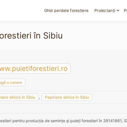
Ghid perdele forestiere
Proiectanți
P
orestieri în Sibiu
w.puietiforestieri.ro
gă o cerere
iere silvice în Sibiu
,
Pepiniere silvice în Sibiu
restieri pentru producția de semințe și puieți forestieri în 39141861, S