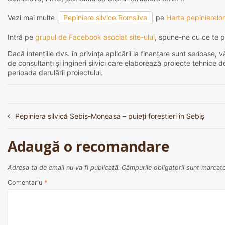
Vezi mai multe
Pepiniere silvice Romsilva
pe
Harta pepinierelor
Intră pe
grupul de Facebook asociat site-ului
, spune-ne cu ce te p
Dacă intențiile dvs. în privința aplicării la finanțare sunt serioas
de consultanți și ingineri silvici care elaborează proiecte tehnice 
perioada derulării proiectului.
Pepiniera silvică Sebiş-Moneasa – puieți forestieri în Sebiş
Navigare
în
Adaugă o recomandare
articole
Adresa ta de email nu va fi publicată.
Câmpurile obligatorii sunt marcat
Comentariu
*