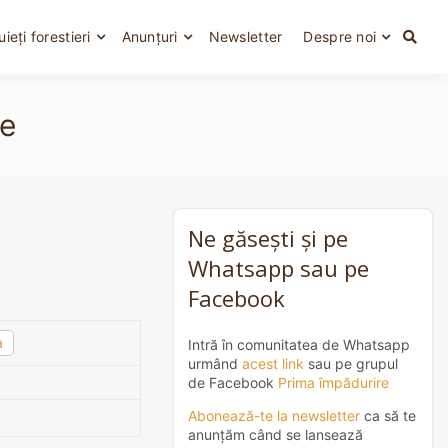
uieți forestieri
Anunțuri
Newsletter
Despre noi
ie
Ne găsești și pe
Whatsapp sau pe
Facebook
a
Intră în comunitatea de Whatsapp
urmând
acest link
sau pe grupul
de Facebook
Prima împădurire
Abonează-te la newsletter
ca să te
anunțăm când se lansează