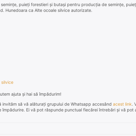
semințe, puieți forestieri și butași pentru producția de semințe, puieți 
ud. Hunedoara ca Alte ocoale silvice autorizate.
 silvice
utem ajuta și hai să împădurim!
e, vă invităm să vă alăturați grupului de Whatsapp accesând
acest link
. 
de împădurire. Ei vă pot răspunde punctual fiecărei întrebări și vă pot 