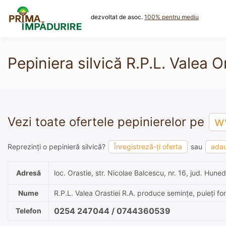
Skip
to
dezvoltat de asoc.
100% pentru mediu
content
Pepiniera silvică R.P.L. Valea Or
Vezi toate ofertele pepinierelor pe
ww
Reprezinți o pepinieră silvică?
Înregistreză-ți oferta
sau
adau
Adresă
loc. Orastie, str. Nicolae Balcescu, nr. 16, jud. Hune
Nume
R.P.L. Valea Orastiei R.A. produce semințe, puieți fore
0254 247044 / 0744360539
Telefon