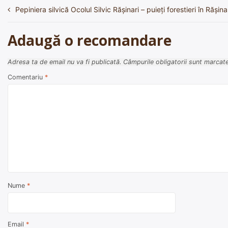
Pepiniera silvică Ocolul Silvic Răşinari – puieți forestieri în Răşina
Navigare
în
Adaugă o recomandare
articole
Adresa ta de email nu va fi publicată.
Câmpurile obligatorii sunt marcat
Comentariu
*
Nume
*
Email
*