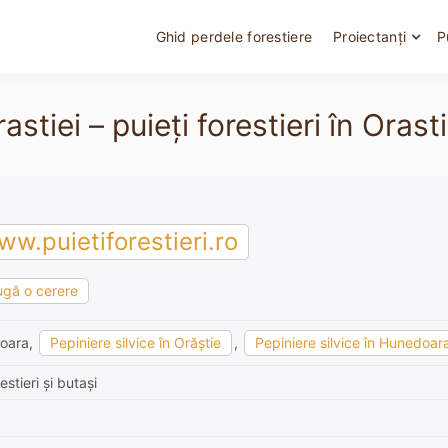
Ghid perdele forestiere
Proiectanți
P
astiei – puieți forestieri în Orast
w.puietiforestieri.ro
gă o cerere
doara,
Pepiniere silvice în Orăştie
,
Pepiniere silvice în Hunedoar
stieri și butași