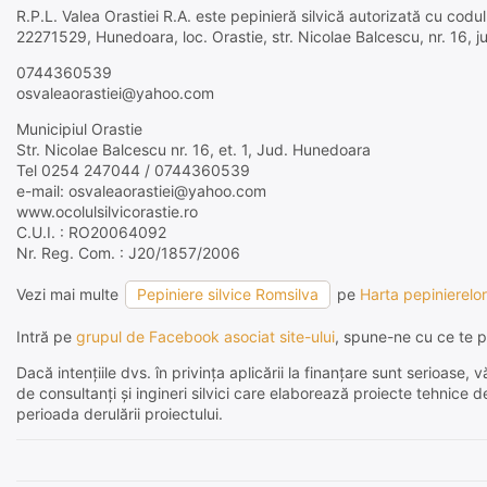
R.P.L. Valea Orastiei R.A. este pepinieră silvică autorizată cu codul 
22271529, Hunedoara, loc. Orastie, str. Nicolae Balcescu, nr. 16, j
0744360539
osvaleaorastiei@yahoo.com
Municipiul Orastie
Str. Nicolae Balcescu nr. 16, et. 1, Jud. Hunedoara
Tel 0254 247044 / 0744360539
e-mail: osvaleaorastiei@yahoo.com
www.ocolulsilvicorastie.ro
C.U.I. : RO20064092
Nr. Reg. Com. : J20/1857/2006
Vezi mai multe
Pepiniere silvice Romsilva
pe
Harta pepinierelor
Intră pe
grupul de Facebook asociat site-ului
, spune-ne cu ce te p
Dacă intențiile dvs. în privința aplicării la finanțare sunt serioas
de consultanți și ingineri silvici care elaborează proiecte tehnice 
perioada derulării proiectului.