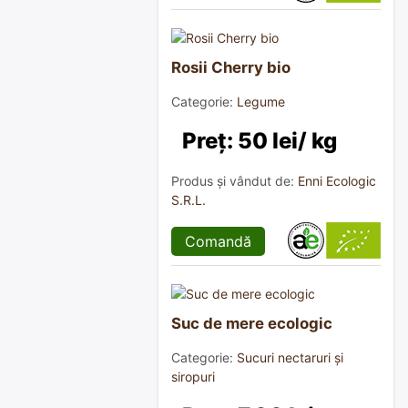
Rosii Cherry bio
Categorie:
Legume
Preț: 50 lei/ kg
Produs și vândut de:
Enni Ecologic
S.R.L.
Comandă
Suc de mere ecologic
Categorie:
Sucuri nectaruri și
siropuri