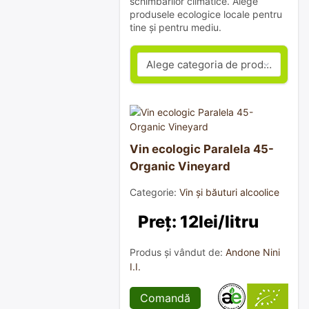
schimbărilor climatice. Alege
produsele ecologice locale pentru
tine și pentru mediu.
Vin ecologic Paralela 45-
Organic Vineyard
Categorie:
Vin și băuturi alcoolice
Preț: 12lei/litru
Produs și vândut de:
Andone Nini
I.I.
Comandă