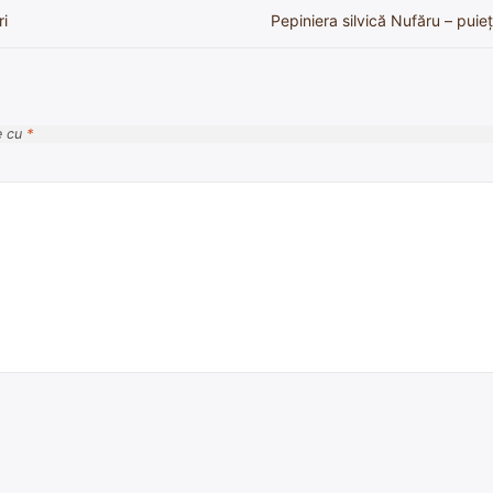
ri
Pepiniera silvică Nufăru – puieți
e cu
*