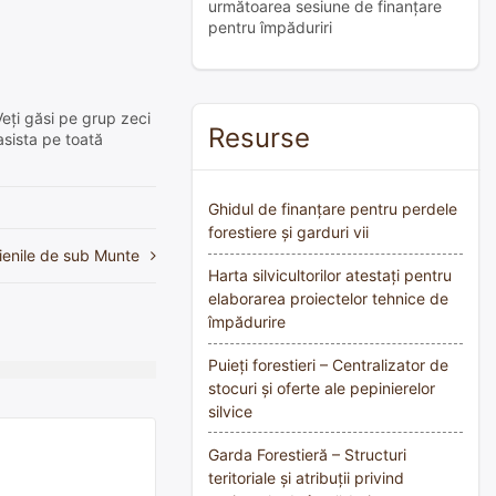
următoarea sesiune de finanțare
pentru împăduriri
Veți găsi pe grup zeci
Resurse
asista pe toată
Ghidul de finanțare pentru perdele
forestiere și garduri vii
Poienile de sub Munte
Harta silvicultorilor atestați pentru
elaborarea proiectelor tehnice de
împădurire
Puieți forestieri – Centralizator de
stocuri și oferte ale pepinierelor
silvice
Garda Forestieră – Structuri
teritoriale și atribuții privind