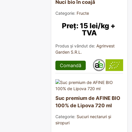
Nuci bio în coajă
Categorie:
Fructe
Preț: 15 lei/kg + 
TVA
Produs și vândut de:
Agrinvest
Garden S.R.L.
Comandă
Suc premium de AFINE BIO
100% de Lipova 720 ml
Categorie:
Sucuri nectaruri și
siropuri