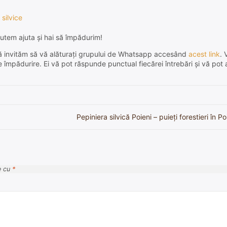
 silvice
utem ajuta și hai să împădurim!
e, vă invităm să vă alăturați grupului de Whatsapp accesând
acest link
. 
de împădurire. Ei vă pot răspunde punctual fiecărei întrebări și vă pot 
Pepiniera silvică Poieni – puieți forestieri în 
e cu
*