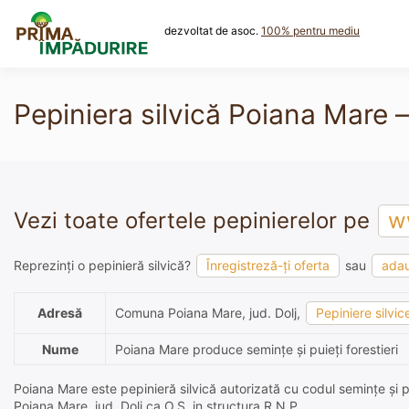
Skip
to
dezvoltat de asoc.
100% pentru mediu
content
Pepiniera silvică Poiana Mare – 
Vezi toate ofertele pepinierelor pe
ww
Reprezinți o pepinieră silvică?
Înregistreză-ți oferta
sau
adau
Adresă
Comuna Poiana Mare, jud. Dolj,
Pepiniere silvi
Nume
Poiana Mare produce semințe și puieți forestieri
Poiana Mare este pepinieră silvică autorizată cu codul semințe și pu
Poiana Mare, jud. Dolj ca O.S. in structura R.N.P..