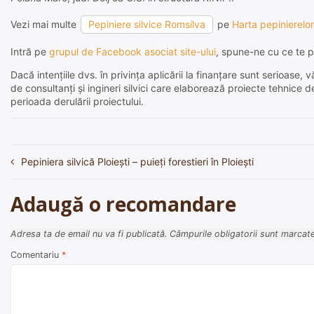
Vezi mai multe
Pepiniere silvice Romsilva
pe
Harta pepinierelor
Intră pe
grupul de Facebook asociat site-ului
, spune-ne cu ce te p
Dacă intențiile dvs. în privința aplicării la finanțare sunt serioas
de consultanți și ingineri silvici care elaborează proiecte tehnice 
perioada derulării proiectului.
Pepiniera silvică Ploieşti – puieți forestieri în Ploieşti
Navigare
în
Adaugă o recomandare
articole
Adresa ta de email nu va fi publicată.
Câmpurile obligatorii sunt marcat
Comentariu
*