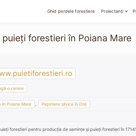
Ghid perdele forestiere
Proiectanți
P
puieți forestieri în Poiana Mare
w.puietiforestieri.ro
gă o cerere
ce în Poiana Mare
,
Pepiniere silvice în Dolj
ieți forestieri pentru producția de semințe și puieți forestieri în 17