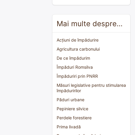
Mai multe despre…
Acțiuni de împădurire
Agricultura carbonului
De ce împădurim
Împăduri Romsilva
Împăduriri prin PNRR
Măsuri legislative pentru stimularea
împăduririlor
Păduri urbane
Pepiniere silvice
Perdele forestiere
Prima livadă