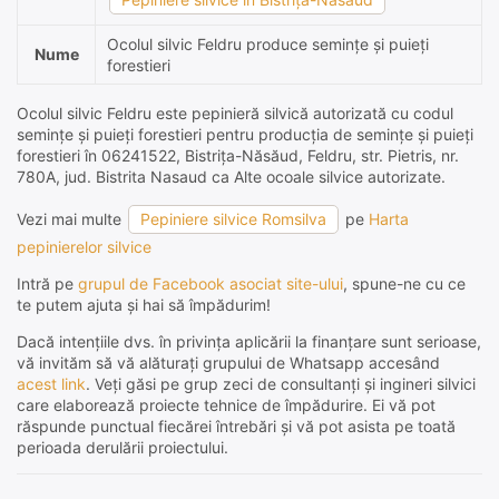
Ocolul silvic Feldru produce semințe și puieți
Nume
forestieri
Ocolul silvic Feldru este pepinieră silvică autorizată cu codul
semințe și puieți forestieri pentru producția de semințe și puieți
forestieri în 06241522, Bistrița-Năsăud, Feldru, str. Pietris, nr.
780A, jud. Bistrita Nasaud ca Alte ocoale silvice autorizate.
Vezi mai multe
Pepiniere silvice Romsilva
pe
Harta
pepinierelor silvice
Intră pe
grupul de Facebook asociat site-ului
, spune-ne cu ce
te putem ajuta și hai să împădurim!
Dacă intențiile dvs. în privința aplicării la finanțare sunt serioase,
vă invităm să vă alăturați grupului de Whatsapp accesând
acest link
. Veți găsi pe grup zeci de consultanți și ingineri silvici
care elaborează proiecte tehnice de împădurire. Ei vă pot
răspunde punctual fiecărei întrebări și vă pot asista pe toată
perioada derulării proiectului.