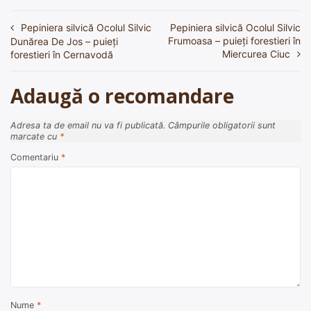
Pepiniera silvică Ocolul Silvic
Pepiniera silvică Ocolul Silvic
Navigare
Frumoasa – puieți forestieri în
Dunărea De Jos – puieți
în
Miercurea Ciuc
forestieri în Cernavodă
articole
Adaugă o recomandare
Adresa ta de email nu va fi publicată.
Câmpurile obligatorii sunt
marcate cu
*
Comentariu
*
Nume
*