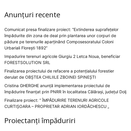
Anunțuri recente
Comunicat presa finalizare proiect: ”Extinderea suprafețelor
împădurite din zona de deal prin plantarea unor corpuri de
pădure pe terenurile aparținând Composesoratului Coloni
Urbariali Florești 1892”
Impadurire terenuri agricole Giurgiu 2 Letca Noua, beneficiar
FORESTSOLUTION SRL
Finalizarea proiectului de refacere a potențialului forestier
derulat de OBȘTEA CHILIILE ZBOINEI SPINEȘTI
Cristina GHERGHE anunță implementarea proiectului de
împădurire finanțat prin PNRR în localitatea Călărași, județul Dolj
Finalizare proiect: ” ÎMPĂDURIRE TERENURI AGRICOLE
CURTIȘOARA – PROPRIETAR ADRIAN IORDĂCHESCU „
Proiectanți împăduriri