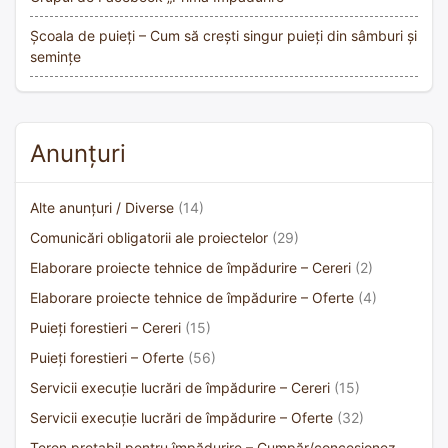
Școala de puieți – Cum să crești singur puieți din sâmburi și
semințe
Anunțuri
Alte anunțuri / Diverse
(14)
Comunicări obligatorii ale proiectelor
(29)
Elaborare proiecte tehnice de împădurire – Cereri
(2)
Elaborare proiecte tehnice de împădurire – Oferte
(4)
Puieți forestieri – Cereri
(15)
Puieți forestieri – Oferte
(56)
Servicii execuție lucrări de împădurire – Cereri
(15)
Servicii execuție lucrări de împădurire – Oferte
(32)
Teren pretabil pentru împădurire – Cumpăr/concesionez