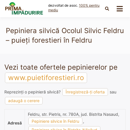
Skip
dezvoltat de asoc.
100% pentru
to
mediu
content
Pepiniera silvică Ocolul Silvic Feldru
– puieți forestieri în Feldru
Vezi toate ofertele pepinierelor pe
www.puietiforestieri.ro
Reprezinți o pepinieră silvică?
Înregistreză-ți oferta
sau
adaugă o cerere
Feldru, str. Pietris, nr. 780A, jud. Bistrita Nasaud,
Pepiniere silvice în Feldru
,
Adresă
Pepiniere silvice în Bistrița-Năsăud