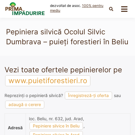
Skip
dezvoltat de asoc.
100% pentru
to
mediu
content
Pepiniera silvică Ocolul Silvic
Dumbrava – puieți forestieri în Beliu
Vezi toate ofertele pepinierelor pe
www.puietiforestieri.ro
Reprezinți o pepinieră silvică?
Înregistreză-ți oferta
sau
adaugă o cerere
loc. Beliu, nr. 632, jud. Arad,
Pepiniere silvice în Beliu
,
Adresă
Pepiniere silvice în Arad