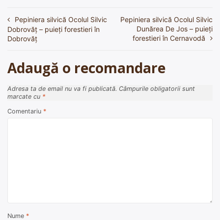
Pepiniera silvică Ocolul Silvic
Pepiniera silvică Ocolul Silvic
Navigare
Dunărea De Jos – puieți
Dobrovăţ – puieți forestieri în
în
forestieri în Cernavodă
Dobrovăţ
articole
Adaugă o recomandare
Adresa ta de email nu va fi publicată.
Câmpurile obligatorii sunt
marcate cu
*
Comentariu
*
Nume
*