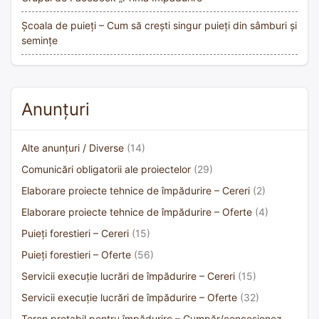
Școala de puieți – Cum să crești singur puieți din sâmburi și
semințe
Anunțuri
Alte anunțuri / Diverse
(14)
Comunicări obligatorii ale proiectelor
(29)
Elaborare proiecte tehnice de împădurire – Cereri
(2)
Elaborare proiecte tehnice de împădurire – Oferte
(4)
Puieți forestieri – Cereri
(15)
Puieți forestieri – Oferte
(56)
Servicii execuție lucrări de împădurire – Cereri
(15)
Servicii execuție lucrări de împădurire – Oferte
(32)
Teren pretabil pentru împădurire – Cumpăr/concesionez