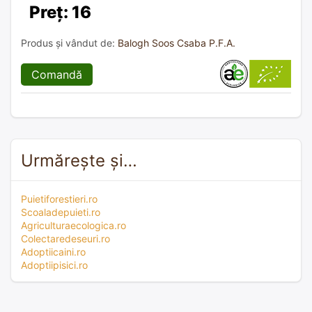
Preț: 16
Produs și vândut de:
Balogh Soos Csaba P.F.A.
Comandă
Urmărește și…
Puietiforestieri.ro
Scoaladepuieti.ro
Agriculturaecologica.ro
Colectaredeseuri.ro
Adoptiicaini.ro
Adoptiipisici.ro