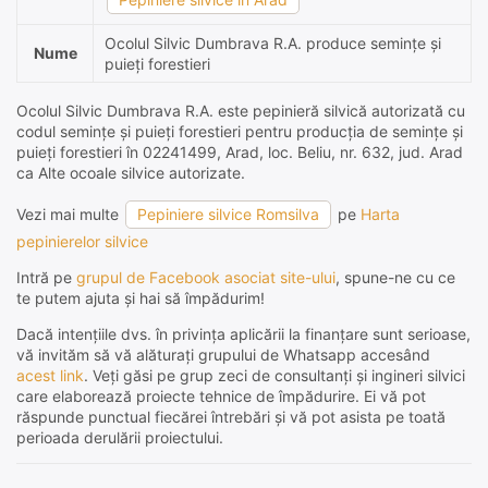
Ocolul Silvic Dumbrava R.A. produce semințe și
Nume
puieți forestieri
Ocolul Silvic Dumbrava R.A. este pepinieră silvică autorizată cu
codul semințe și puieți forestieri pentru producția de semințe și
puieți forestieri în 02241499, Arad, loc. Beliu, nr. 632, jud. Arad
ca Alte ocoale silvice autorizate.
Vezi mai multe
Pepiniere silvice Romsilva
pe
Harta
pepinierelor silvice
Intră pe
grupul de Facebook asociat site-ului
, spune-ne cu ce
te putem ajuta și hai să împădurim!
Dacă intențiile dvs. în privința aplicării la finanțare sunt serioase,
vă invităm să vă alăturați grupului de Whatsapp accesând
acest link
. Veți găsi pe grup zeci de consultanți și ingineri silvici
care elaborează proiecte tehnice de împădurire. Ei vă pot
răspunde punctual fiecărei întrebări și vă pot asista pe toată
perioada derulării proiectului.