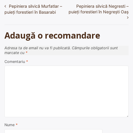
Pepiniera silvică Murfatlar –
Pepiniera silvică Negresti –
Navigare
puieți forestieri în Negreşti Oaş
puieți forestieri în Basarabi
în
articole
Adaugă o recomandare
Adresa ta de email nu va fi publicată.
Câmpurile obligatorii sunt
marcate cu
*
Comentariu
*
Nume
*