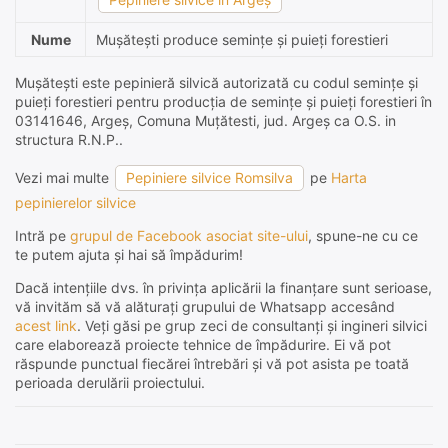
Nume
Muşăteşti produce semințe și puieți forestieri
Muşăteşti este pepinieră silvică autorizată cu codul semințe și
puieți forestieri pentru producția de semințe și puieți forestieri în
03141646, Argeş, Comuna Muţătesti, jud. Argeş ca O.S. in
structura R.N.P..
Vezi mai multe
Pepiniere silvice Romsilva
pe
Harta
pepinierelor silvice
Intră pe
grupul de Facebook asociat site-ului
, spune-ne cu ce
te putem ajuta și hai să împădurim!
Dacă intențiile dvs. în privința aplicării la finanțare sunt serioase,
vă invităm să vă alăturați grupului de Whatsapp accesând
acest link
. Veți găsi pe grup zeci de consultanți și ingineri silvici
care elaborează proiecte tehnice de împădurire. Ei vă pot
răspunde punctual fiecărei întrebări și vă pot asista pe toată
perioada derulării proiectului.