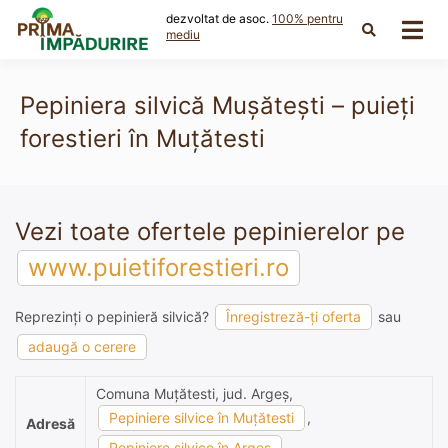
Skip
dezvoltat de asoc.
100% pentru
to
mediu
content
Pepiniera silvică Muşăteşti – puieți
forestieri în Muţătesti
Vezi toate ofertele pepinierelor pe
www.puietiforestieri.ro
Reprezinți o pepinieră silvică?
Înregistreză-ți oferta
sau
adaugă o cerere
Comuna Muţătesti, jud. Argeş,
Pepiniere silvice în Muţătesti
,
Adresă
Pepiniere silvice în Argeş