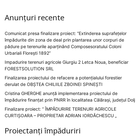
Anunțuri recente
Comunicat presa finalizare proiect: ”Extinderea suprafețelor
împădurite din zona de deal prin plantarea unor corpuri de
pădure pe terenurile aparținând Composesoratului Coloni
Urbariali Florești 1892”
Impadurire terenuri agricole Giurgiu 2 Letca Noua, beneficiar
FORESTSOLUTION SRL
Finalizarea proiectului de refacere a potențialului forestier
derulat de OBȘTEA CHILIILE ZBOINEI SPINEȘTI
Cristina GHERGHE anunță implementarea proiectului de
împădurire finanțat prin PNRR în localitatea Călărași, județul Dolj
Finalizare proiect: ” ÎMPĂDURIRE TERENURI AGRICOLE
CURTIȘOARA – PROPRIETAR ADRIAN IORDĂCHESCU „
Proiectanți împăduriri