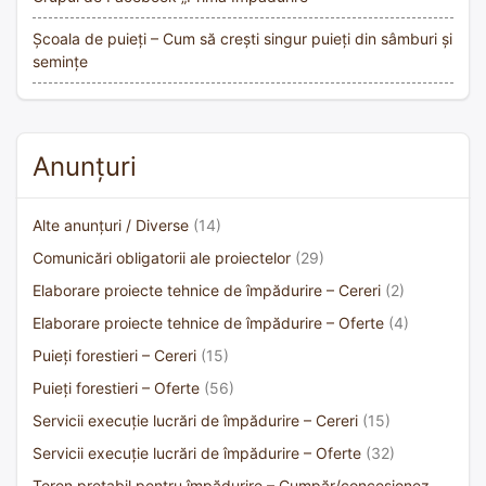
Școala de puieți – Cum să crești singur puieți din sâmburi și
semințe
Anunțuri
Alte anunțuri / Diverse
(14)
Comunicări obligatorii ale proiectelor
(29)
Elaborare proiecte tehnice de împădurire – Cereri
(2)
Elaborare proiecte tehnice de împădurire – Oferte
(4)
Puieți forestieri – Cereri
(15)
Puieți forestieri – Oferte
(56)
Servicii execuție lucrări de împădurire – Cereri
(15)
Servicii execuție lucrări de împădurire – Oferte
(32)
Teren pretabil pentru împădurire – Cumpăr/concesionez