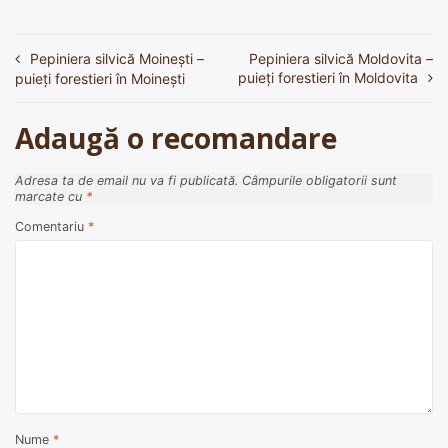
Pepiniera silvică Moineşti –
Pepiniera silvică Moldovita –
Navigare
puieți forestieri în Moldovita
puieți forestieri în Moineşti
în
articole
Adaugă o recomandare
Adresa ta de email nu va fi publicată.
Câmpurile obligatorii sunt
marcate cu
*
Comentariu
*
Nume
*