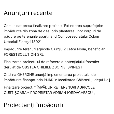
Anunțuri recente
Comunicat presa finalizare proiect: ”Extinderea suprafețelor
împădurite din zona de deal prin plantarea unor corpuri de
pădure pe terenurile aparținând Composesoratului Coloni
Urbariali Florești 1892”
Impadurire terenuri agricole Giurgiu 2 Letca Noua, beneficiar
FORESTSOLUTION SRL
Finalizarea proiectului de refacere a potențialului forestier
derulat de OBȘTEA CHILIILE ZBOINEI SPINEȘTI
Cristina GHERGHE anunță implementarea proiectului de
împădurire finanțat prin PNRR în localitatea Călărași, județul Dolj
Finalizare proiect: ” ÎMPĂDURIRE TERENURI AGRICOLE
CURTIȘOARA – PROPRIETAR ADRIAN IORDĂCHESCU „
Proiectanți împăduriri