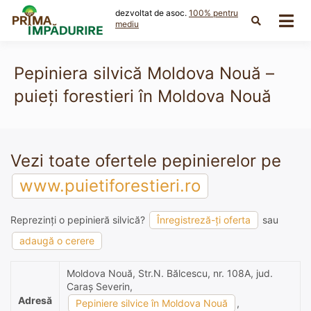
Skip
dezvoltat de asoc.
100% pentru
to
mediu
content
Pepiniera silvică Moldova Nouă –
puieți forestieri în Moldova Nouă
Vezi toate ofertele pepinierelor pe
www.puietiforestieri.ro
Reprezinți o pepinieră silvică?
Înregistreză-ți oferta
sau
adaugă o cerere
Moldova Nouă, Str.N. Bălcescu, nr. 108A, jud.
Caraş Severin,
Adresă
Pepiniere silvice în Moldova Nouă
,