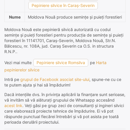
Pepiniere silvice în Caraş-Severin
Nume
Moldova Nouă produce semințe și puieți forestieri
Moldova Nouă este pepinieră silvică autorizată cu codul
semințe și puieți forestieri pentru producția de semințe și puieți
forestieri în 11141701, Caraş-Severin, Moldova Nouă, Str.N.
Bălcescu, nr. 108A, jud. Caraş Severin ca O.S. in structura
R.N.P..
Vezi mai multe
Pepiniere silvice Romsilva
pe
Harta
pepinierelor silvice
Intră pe
grupul de Facebook asociat site-ului
, spune-ne cu ce
te putem ajuta și hai să împădurim!
Dacă intențiile dvs. în privința aplicării la finanțare sunt serioase,
vă invităm să vă alăturați grupului de Whatsapp accesând
acest link
. Veți găsi pe grup zeci de consultanți și ingineri silvici
care elaborează proiecte tehnice de împădurire. Ei vă pot
răspunde punctual fiecărei întrebări și vă pot asista pe toată
perioada derulării proiectului.