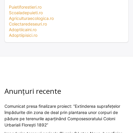
Puietiforestieri.ro
Scoaladepuieti.ro
Agriculturaecologica.ro
Colectaredeseuri.ro
Adoptiicaini.ro
Adoptiipisici.ro
Anunțuri recente
Comunicat presa finalizare proiect: ”Extinderea suprafețelor
împădurite din zona de deal prin plantarea unor corpuri de
pădure pe terenurile aparținând Composesoratului Coloni
Urbariali Florești 1892”