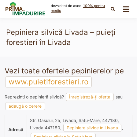
Skip
dezvoltat de asoc.
100% pentru
to
mediu
content
Pepiniera silvică Livada – puieți
forestieri în Livada
Vezi toate ofertele pepinierelor pe
www.puietiforestieri.ro
Reprezinți o pepinieră silvică?
Înregistreză-ți oferta
sau
adaugă o cerere
Str. Oasului, 25, Livada, Satu-Mare, 447180,
Livada 447180,
Pepiniere silvice în Livada
,
Adresă
Pepiniere silvice în Satu Mare