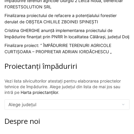
Impadurire terenuri agricole Giurgiu 2 Letca Noua, beneficiar
FORESTSOLUTION SRL
Finalizarea proiectului de refacere a potențialului forestier
derulat de OBȘTEA CHILIILE ZBOINEI SPINEȘTI
Cristina GHERGHE anunță implementarea proiectului de
împădurire finanțat prin PNRR în localitatea Călărași, județul Dolj
Finalizare proiect: ” ÎMPĂDURIRE TERENURI AGRICOLE
CURTIȘOARA – PROPRIETAR ADRIAN IORDĂCHESCU „
Proiectanți împăduriri
Vezi lista silvicultorilor atestați pentru elaborarea proiectelor
tehnice de împădurire. Alege județul din lista de mai jos sau
intră pe
Harta proiectanților
.
Despre noi