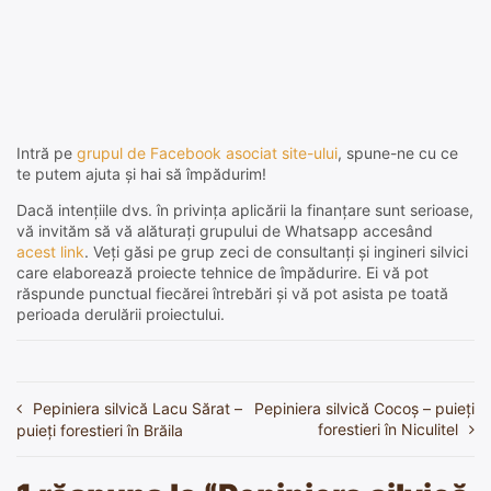
Intră pe
grupul de Facebook asociat site-ului
, spune-ne cu ce
te putem ajuta și hai să împădurim!
Dacă intențiile dvs. în privința aplicării la finanțare sunt serioase,
vă invităm să vă alăturați grupului de Whatsapp accesând
acest link
. Veți găsi pe grup zeci de consultanți și ingineri silvici
care elaborează proiecte tehnice de împădurire. Ei vă pot
răspunde punctual fiecărei întrebări și vă pot asista pe toată
perioada derulării proiectului.
Pepiniera silvică Lacu Sărat –
Pepiniera silvică Cocoș – puieți
Navigare
forestieri în Niculitel
puieți forestieri în Brăila
în
articole