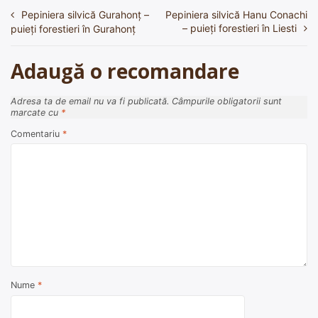
Pepiniera silvică Gurahonţ –
Pepiniera silvică Hanu Conachi
Navigare
– puieți forestieri în Liesti
puieți forestieri în Gurahonţ
în
articole
Adaugă o recomandare
Adresa ta de email nu va fi publicată.
Câmpurile obligatorii sunt
marcate cu
*
Comentariu
*
Nume
*