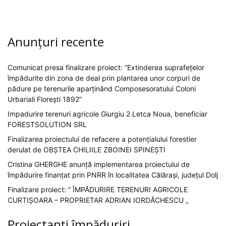
Anunțuri recente
Comunicat presa finalizare proiect: ”Extinderea suprafețelor
împădurite din zona de deal prin plantarea unor corpuri de
pădure pe terenurile aparținând Composesoratului Coloni
Urbariali Florești 1892”
Impadurire terenuri agricole Giurgiu 2 Letca Noua, beneficiar
FORESTSOLUTION SRL
Finalizarea proiectului de refacere a potențialului forestier
derulat de OBȘTEA CHILIILE ZBOINEI SPINEȘTI
Cristina GHERGHE anunță implementarea proiectului de
împădurire finanțat prin PNRR în localitatea Călărași, județul Dolj
Finalizare proiect: ” ÎMPĂDURIRE TERENURI AGRICOLE
CURTIȘOARA – PROPRIETAR ADRIAN IORDĂCHESCU „
Proiectanți împăduriri