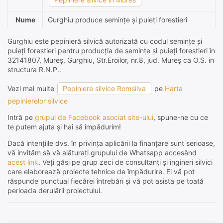
Nume
Gurghiu produce semințe și puieți forestieri
Gurghiu este pepinieră silvică autorizată cu codul semințe și
puieți forestieri pentru producția de semințe și puieți forestieri în
32141807, Mureş, Gurghiu, Str.Eroilor, nr.8, jud. Mureş ca O.S. in
structura R.N.P..
Vezi mai multe
Pepiniere silvice Romsilva
pe
Harta
pepinierelor silvice
Intră pe
grupul de Facebook asociat site-ului
, spune-ne cu ce
te putem ajuta și hai să împădurim!
Dacă intențiile dvs. în privința aplicării la finanțare sunt serioase,
vă invităm să vă alăturați grupului de Whatsapp accesând
acest link
. Veți găsi pe grup zeci de consultanți și ingineri silvici
care elaborează proiecte tehnice de împădurire. Ei vă pot
răspunde punctual fiecărei întrebări și vă pot asista pe toată
perioada derulării proiectului.