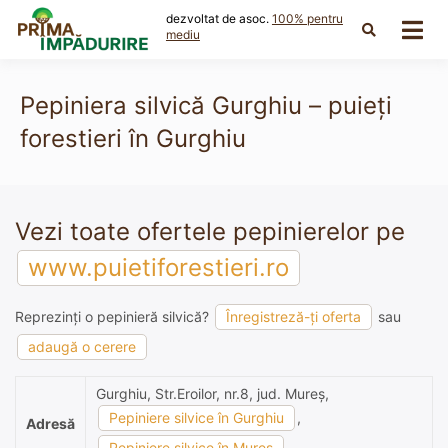
Skip
dezvoltat de asoc.
100% pentru
to
mediu
content
Pepiniera silvică Gurghiu – puieți
forestieri în Gurghiu
Vezi toate ofertele pepinierelor pe
www.puietiforestieri.ro
Reprezinți o pepinieră silvică?
Înregistreză-ți oferta
sau
adaugă o cerere
Gurghiu, Str.Eroilor, nr.8, jud. Mureş,
Pepiniere silvice în Gurghiu
,
Adresă
Pepiniere silvice în Mures