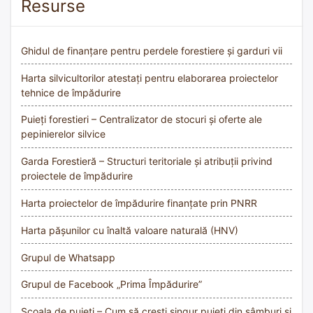
Resurse
Ghidul de finanțare pentru perdele forestiere și garduri vii
Harta silvicultorilor atestați pentru elaborarea proiectelor
tehnice de împădurire
Puieți forestieri – Centralizator de stocuri și oferte ale
pepinierelor silvice
Garda Forestieră – Structuri teritoriale și atribuții privind
proiectele de împădurire
Harta proiectelor de împădurire finanțate prin PNRR
Harta pășunilor cu înaltă valoare naturală (HNV)
Grupul de Whatsapp
Grupul de Facebook „Prima Împădurire”
Școala de puieți – Cum să crești singur puieți din sâmburi și