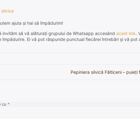
 silvice
utem ajuta și hai să împădurim!
e, vă invităm să vă alăturați grupului de Whatsapp accesând
acest link
. 
de împădurire. Ei vă pot răspunde punctual fiecărei întrebări și vă pot 
Pepiniera silvică Fălticeni – puieți f
e cu
*