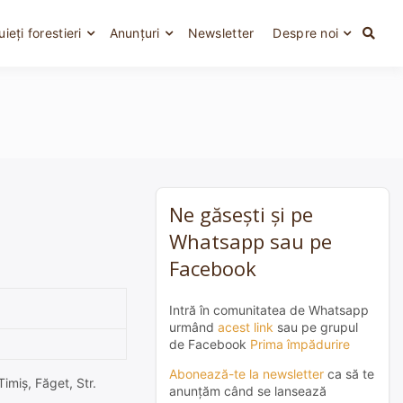
uieți forestieri
Anunțuri
Newsletter
Despre noi
Ne găsești și pe
Whatsapp sau pe
Facebook
Intră în comunitatea de Whatsapp
urmând
acest link
sau pe grupul
de Facebook
Prima împădurire
Abonează-te la newsletter
ca să te
Timiş, Făget, Str.
anunțăm când se lansează