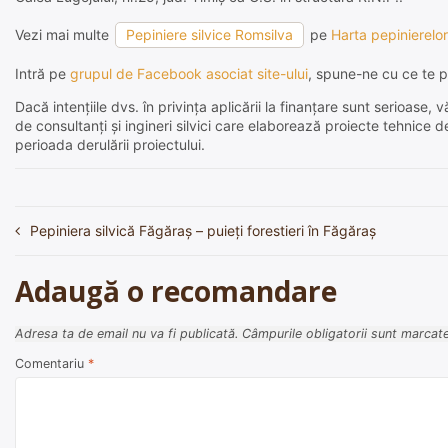
Vezi mai multe
Pepiniere silvice Romsilva
pe
Harta pepinierelor
Intră pe
grupul de Facebook asociat site-ului
, spune-ne cu ce te p
Dacă intențiile dvs. în privința aplicării la finanțare sunt serioas
de consultanți și ingineri silvici care elaborează proiecte tehnice 
perioada derulării proiectului.
Pepiniera silvică Făgăraş – puieți forestieri în Făgăraş
Navigare
în
Adaugă o recomandare
articole
Adresa ta de email nu va fi publicată.
Câmpurile obligatorii sunt marcat
Comentariu
*