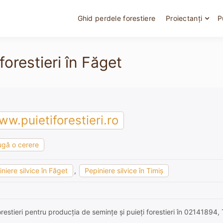
Ghid perdele forestiere
Proiectanți
P
forestieri în Făget
w.puietiforestieri.ro
gă o cerere
niere silvice în Făget
,
Pepiniere silvice în Timiş
restieri pentru producția de semințe și puieți forestieri în 02141894, 