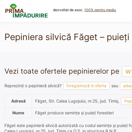
Skip
to
dezvoltat de asoc.
100% pentru mediu
content
Pepiniera silvică Făget – puieți 
Vezi toate ofertele pepinierelor pe
ww
Reprezinți o pepinieră silvică?
Înregistreză-ți oferta
sau
adau
Adresă
Făget, Str. Calea Lugojului, nr.25, jud. Timiş,
Pepi
Nume
Făget produce semințe și puieți forestieri
Făget este pepinieră silvică autorizată cu codul semințe și puieți fo
Calea Lugojului, nr.25, jud. Timiş ca O.S. in structura R.N.P..