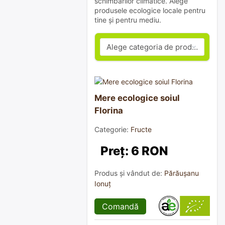
schimbărilor climatice. Alege
produsele ecologice locale pentru
tine și pentru mediu.
Mere ecologice soiul
Florina
Categorie:
Fructe
Preț: 6 RON
Produs și vândut de:
Părăușanu
Ionuț
Comandă