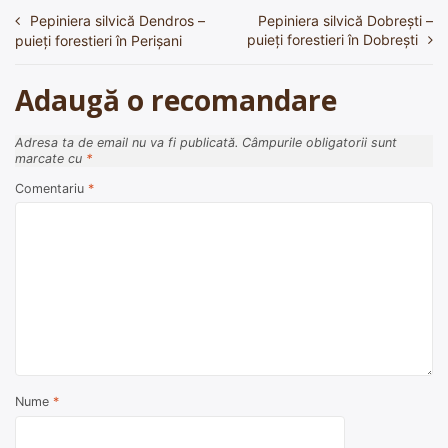
Pepiniera silvică Dendros –
Pepiniera silvică Dobreşti –
Navigare
puieți forestieri în Dobreşti
puieți forestieri în Perişani
în
articole
Adaugă o recomandare
Adresa ta de email nu va fi publicată.
Câmpurile obligatorii sunt
marcate cu
*
Comentariu
*
Nume
*