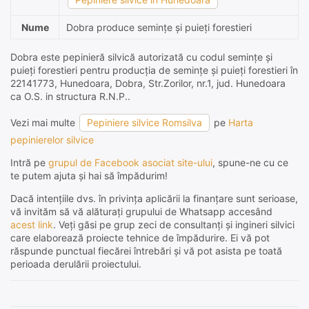
Nume
Dobra produce semințe și puieți forestieri
Dobra este pepinieră silvică autorizată cu codul semințe și
puieți forestieri pentru producția de semințe și puieți forestieri în
22141773, Hunedoara, Dobra, Str.Zorilor, nr.1, jud. Hunedoara
ca O.S. in structura R.N.P..
Vezi mai multe
Pepiniere silvice Romsilva
pe
Harta
pepinierelor silvice
Intră pe
grupul de Facebook asociat site-ului
, spune-ne cu ce
te putem ajuta și hai să împădurim!
Dacă intențiile dvs. în privința aplicării la finanțare sunt serioase,
vă invităm să vă alăturați grupului de Whatsapp accesând
acest link
. Veți găsi pe grup zeci de consultanți și ingineri silvici
care elaborează proiecte tehnice de împădurire. Ei vă pot
răspunde punctual fiecărei întrebări și vă pot asista pe toată
perioada derulării proiectului.