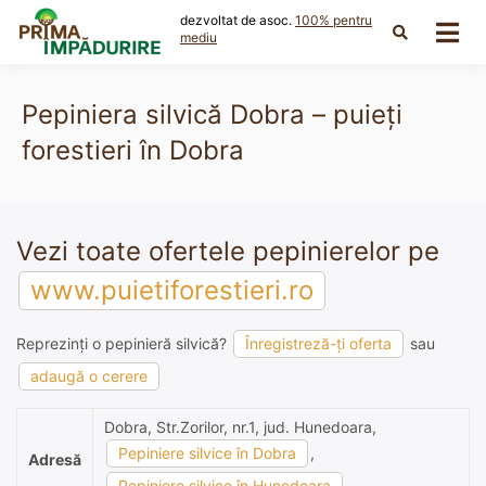
Skip
dezvoltat de asoc.
100% pentru
to
mediu
content
Pepiniera silvică Dobra – puieți
forestieri în Dobra
Vezi toate ofertele pepinierelor pe
www.puietiforestieri.ro
Reprezinți o pepinieră silvică?
Înregistreză-ți oferta
sau
adaugă o cerere
Dobra, Str.Zorilor, nr.1, jud. Hunedoara,
Pepiniere silvice în Dobra
,
Adresă
Pepiniere silvice în Hunedoara