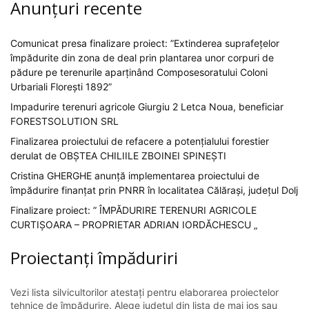
Anunțuri recente
Comunicat presa finalizare proiect: ”Extinderea suprafețelor
împădurite din zona de deal prin plantarea unor corpuri de
pădure pe terenurile aparținând Composesoratului Coloni
Urbariali Florești 1892”
Impadurire terenuri agricole Giurgiu 2 Letca Noua, beneficiar
FORESTSOLUTION SRL
Finalizarea proiectului de refacere a potențialului forestier
derulat de OBȘTEA CHILIILE ZBOINEI SPINEȘTI
Cristina GHERGHE anunță implementarea proiectului de
împădurire finanțat prin PNRR în localitatea Călărași, județul Dolj
Finalizare proiect: ” ÎMPĂDURIRE TERENURI AGRICOLE
CURTIȘOARA – PROPRIETAR ADRIAN IORDĂCHESCU „
Proiectanți împăduriri
Vezi lista silvicultorilor atestați pentru elaborarea proiectelor
tehnice de împădurire. Alege județul din lista de mai jos sau