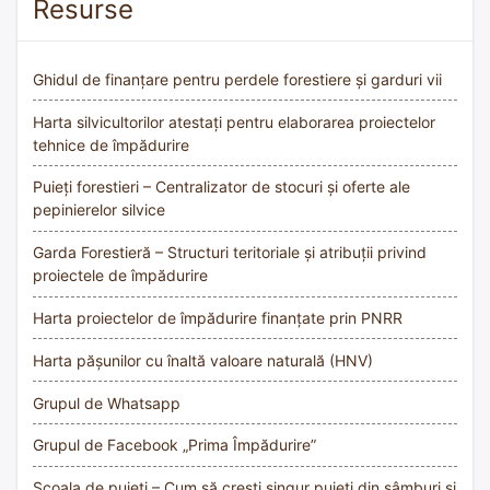
Resurse
Ghidul de finanțare pentru perdele forestiere și garduri vii
Harta silvicultorilor atestați pentru elaborarea proiectelor
tehnice de împădurire
Puieți forestieri – Centralizator de stocuri și oferte ale
pepinierelor silvice
Garda Forestieră – Structuri teritoriale și atribuții privind
proiectele de împădurire
Harta proiectelor de împădurire finanțate prin PNRR
Harta pășunilor cu înaltă valoare naturală (HNV)
Grupul de Whatsapp
Grupul de Facebook „Prima Împădurire”
Școala de puieți – Cum să crești singur puieți din sâmburi și