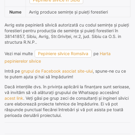
Nume
Avrig produce semințe și puieți forestieri
Avrig este pepinieră silvică autorizată cu codul semințe și puieți
forestieri pentru producția de semințe și puieți forestieri în
38141857, Sibiu, Avrig, Str.Griviţei, nr.2, jud. Sibiu ca O.S. in
structura R.N.P..
Vezi mai multe
Pepiniere silvice Romsilva
pe
Harta
pepinierelor silvice
Intră pe
grupul de Facebook asociat site-ului
, spune-ne cu ce
te putem ajuta și hai să împădurim!
Dacă intențiile dvs. în privința aplicării la finanțare sunt serioase,
vă invităm să vă alăturați grupului de Whatsapp accesând
acest link
. Veți găsi pe grup zeci de consultanți și ingineri silvici
care elaborează proiecte tehnice de împădurire. Ei vă pot
răspunde punctual fiecărei întrebări și vă pot asista pe toată
perioada derulării proiectului.