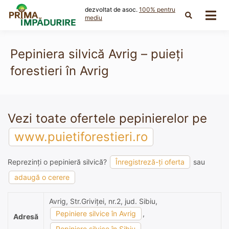
Skip
dezvoltat de asoc.
100% pentru
to
mediu
content
Pepiniera silvică Avrig – puieți
forestieri în Avrig
Vezi toate ofertele pepinierelor pe
www.puietiforestieri.ro
Reprezinți o pepinieră silvică?
Înregistreză-ți oferta
sau
adaugă o cerere
Avrig, Str.Griviţei, nr.2, jud. Sibiu,
Pepiniere silvice în Avrig
,
Adresă
Pepiniere silvice în Sibiu