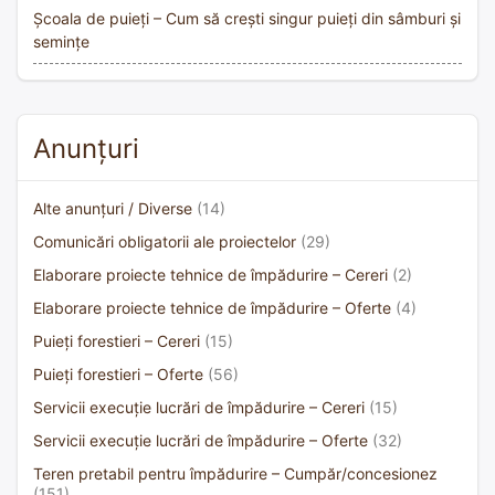
Școala de puieți – Cum să crești singur puieți din sâmburi și
semințe
Anunțuri
Alte anunțuri / Diverse
(14)
Comunicări obligatorii ale proiectelor
(29)
Elaborare proiecte tehnice de împădurire – Cereri
(2)
Elaborare proiecte tehnice de împădurire – Oferte
(4)
Puieți forestieri – Cereri
(15)
Puieți forestieri – Oferte
(56)
Servicii execuție lucrări de împădurire – Cereri
(15)
Servicii execuție lucrări de împădurire – Oferte
(32)
Teren pretabil pentru împădurire – Cumpăr/concesionez
(151)