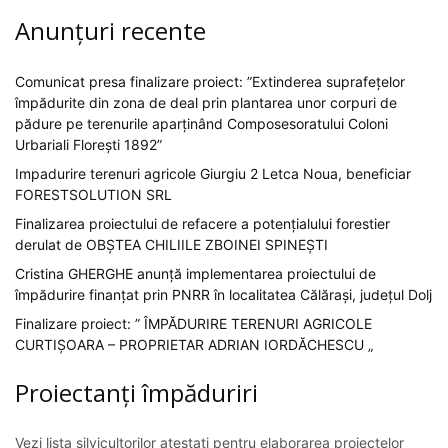
Anunțuri recente
Comunicat presa finalizare proiect: ”Extinderea suprafețelor
împădurite din zona de deal prin plantarea unor corpuri de
pădure pe terenurile aparținând Composesoratului Coloni
Urbariali Florești 1892”
Impadurire terenuri agricole Giurgiu 2 Letca Noua, beneficiar
FORESTSOLUTION SRL
Finalizarea proiectului de refacere a potențialului forestier
derulat de OBȘTEA CHILIILE ZBOINEI SPINEȘTI
Cristina GHERGHE anunță implementarea proiectului de
împădurire finanțat prin PNRR în localitatea Călărași, județul Dolj
Finalizare proiect: ” ÎMPĂDURIRE TERENURI AGRICOLE
CURTIȘOARA – PROPRIETAR ADRIAN IORDĂCHESCU „
Proiectanți împăduriri
Vezi lista silvicultorilor atestați pentru elaborarea proiectelor