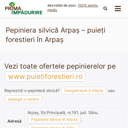
Skip
dezvoltat de asoc.
100% pentru
to
mediu
content
Pepiniera silvică Arpaş – puieți
forestieri în Arpaş
Vezi toate ofertele pepinierelor pe
www.puietiforestieri.ro
Reprezinți o pepinieră silvică?
Înregistreză-ți oferta
sau
adaugă o cerere
Arpaş, Str.Principală, nr.191, jud. Sibiu,
Pepiniere silvice în Arpaş
,
Adresă
Pepiniere silvice în Sibiu