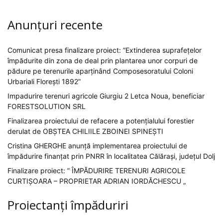
Anunțuri recente
Comunicat presa finalizare proiect: ”Extinderea suprafețelor
împădurite din zona de deal prin plantarea unor corpuri de
pădure pe terenurile aparținând Composesoratului Coloni
Urbariali Florești 1892”
Impadurire terenuri agricole Giurgiu 2 Letca Noua, beneficiar
FORESTSOLUTION SRL
Finalizarea proiectului de refacere a potențialului forestier
derulat de OBȘTEA CHILIILE ZBOINEI SPINEȘTI
Cristina GHERGHE anunță implementarea proiectului de
împădurire finanțat prin PNRR în localitatea Călărași, județul Dolj
Finalizare proiect: ” ÎMPĂDURIRE TERENURI AGRICOLE
CURTIȘOARA – PROPRIETAR ADRIAN IORDĂCHESCU „
Proiectanți împăduriri