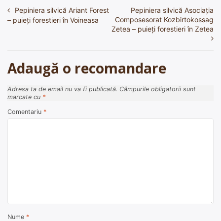
Pepiniera silvică Ariant Forest
Pepiniera silvică Asociația
Navigare
Composesorat Kozbirtokossag
– puieți forestieri în Voineasa
în
Zetea – puieți forestieri în Zetea
articole
Adaugă o recomandare
Adresa ta de email nu va fi publicată.
Câmpurile obligatorii sunt
marcate cu
*
Comentariu
*
Nume
*