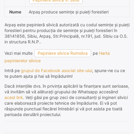
Nume
Arpaş produce semințe și puieți forestieri
Arpaş este pepinieră silvică autorizată cu codul semințe și puieți
forestieri pentru producția de semințe și puieți forestieri în
38141856, Sibiu, Arpaş, Str.Principală, nr.191, jud. Sibiu ca O.S.
in structura R.N.P..
Vezi mai multe
Pepiniere silvice Romsilva
pe
Harta
pepinierelor silvice
Intră pe
grupul de Facebook asociat site-ului
, spune-ne cu ce
te putem ajuta și hai să împădurim!
Dacă intențiile dvs. în privința aplicării la finanțare sunt serioase,
vă invităm să vă alăturați grupului de Whatsapp accesând
acest link
. Veți găsi pe grup zeci de consultanți și ingineri silvici
care elaborează proiecte tehnice de împădurire. Ei vă pot
răspunde punctual fiecărei întrebări și vă pot asista pe toată
perioada derulării proiectului.