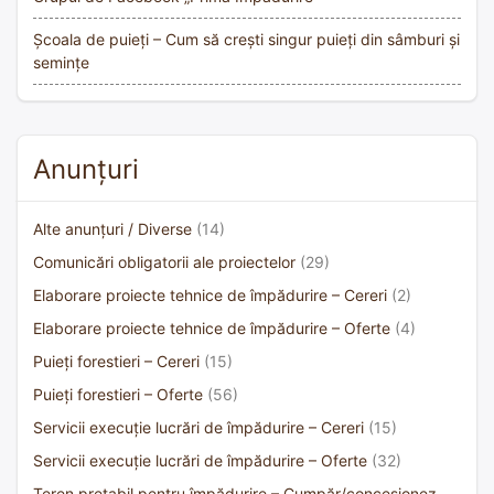
Școala de puieți – Cum să crești singur puieți din sâmburi și
semințe
Anunțuri
Alte anunțuri / Diverse
(14)
Comunicări obligatorii ale proiectelor
(29)
Elaborare proiecte tehnice de împădurire – Cereri
(2)
Elaborare proiecte tehnice de împădurire – Oferte
(4)
Puieți forestieri – Cereri
(15)
Puieți forestieri – Oferte
(56)
Servicii execuție lucrări de împădurire – Cereri
(15)
Servicii execuție lucrări de împădurire – Oferte
(32)
Teren pretabil pentru împădurire – Cumpăr/concesionez