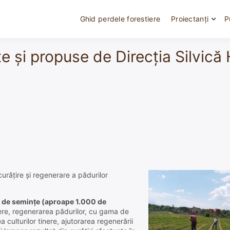
Ghid perdele forestiere
Proiectanți
P
te și propuse de Direcția Silvic
e curăţire şi regenerare a pădurilor
a de seminţe (aproape 1.000 de
iniere, regenerarea pădurilor, cu gama de
a culturilor tinere, ajutorarea regenerării