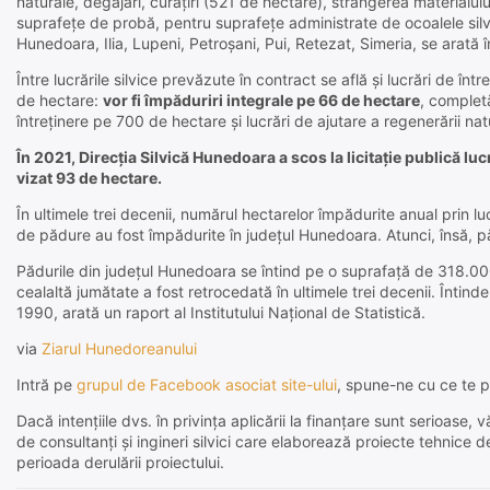
naturale, degajari, curăţiri (521 de hectare), strângerea materialulu
suprafeţe de probă, pentru suprafeţe administrate de ocoalele sil
Hunedoara, Ilia, Lupeni, Petroşani, Pui, Retezat, Simeria, se arată în
Între lucrările silvice prevăzute în contract se află şi lucrări de înt
de hectare:
vor fi împăduriri integrale pe 66 de hectare
, complet
întreţinere pe 700 de hectare şi lucrări de ajutare a regenerării na
În 2021, Direcţia Silvică Hunedoara a scos la licitaţie publică lu
vizat 93 de hectare.
În ultimele trei decenii, numărul hectarelor împădurite anual prin l
de pădure au fost împădurite în judeţul Hunedoara. Atunci, însă, p
Pădurile din judeţul Hunedoara se întind pe o suprafaţă de 318.000
cealaltă jumătate a fost retrocedată în ultimele trei decenii. Înti
1990, arată un raport al Institutului Naţional de Statistică.
via
Ziarul Hunedoreanului
Intră pe
grupul de Facebook asociat site-ului
, spune-ne cu ce te p
Dacă intențiile dvs. în privința aplicării la finanțare sunt serioas
de consultanți și ingineri silvici care elaborează proiecte tehnice 
perioada derulării proiectului.