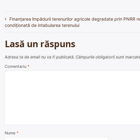
Finanțarea împădurii terenurilor agricole degradate prin PNRR nu
Navigare
condiționată de intabularea terenului
în
articole
Lasă un răspuns
Adresa ta de email nu va fi publicată.
Câmpurile obligatorii sunt marcat
Comentariu
*
Nume
*