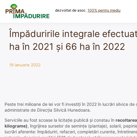
Skip
to
dezvoltat de asoc.
100% pentru mediu
content
Împăduririle integrale efectua
ha în 2021 și 66 ha în 2022
19 ianuarie 2022
Peste trei milioane de lei vor fi investiţi în 2022 în lucrări silvice d
administrate de Direcţia Silvică Hunedoara.
Serviciile au fost scoase la licitaţie publică şi constau în
recoltare
kilograme)
, îngrijirea surselor de seminţe (plantaje), solarii, pep
lucrări aferente: împăduriri, refaceri, completări curente, întretinere