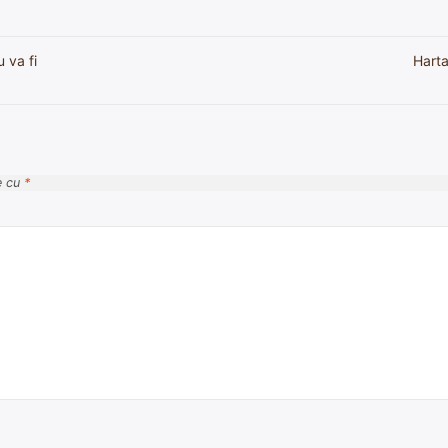
 va fi
Harta
e cu
*