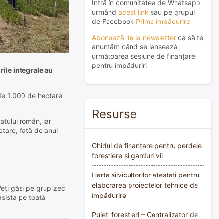
Intră în comunitatea de Whatsapp
urmând
acest link
sau pe grupul
de Facebook
Prima împădurire
Abonează-te la newsletter
ca să te
anunțăm când se lansează
următoarea sesiune de finanțare
pentru împăduriri
rile integrale au
t de 1.000 de hectare
Resurse
atului român, iar
ctare, faţă de anul
Ghidul de finanțare pentru perdele
forestiere și garduri vii
Harta silvicultorilor atestați pentru
elaborarea proiectelor tehnice de
Veți găsi pe grup zeci
împădurire
asista pe toată
Puieți forestieri – Centralizator de