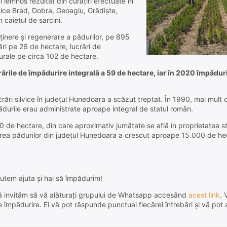
i lemnos rezultat din curăţiri efectuate în
vice Brad, Dobra, Geoagiu, Grădişte,
 caietul de sarcini.
reţinere şi regenerare a pădurilor, pe 895
ări pe 26 de hectare, lucrări de
turale pe circa 102 de hectare.
crările de împădurire integrală a 59 de hectare, iar în 2020 împăduri
ucrări silvice în judeţul Hunedoara a scăzut treptat. În 1990, mai mul
ădurile erau administrate aproape integral de statul român.
 de hectare, din care aproximativ jumătate se află în proprietatea st
nderea pădurilor din judeţul Hunedoara a crescut aproape 15.000 de he
utem ajuta și hai să împădurim!
e, vă invităm să vă alăturați grupului de Whatsapp accesând
acest link
. 
de împădurire. Ei vă pot răspunde punctual fiecărei întrebări și vă pot 