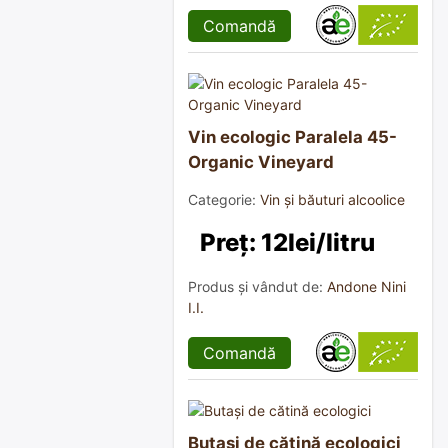
Comandă
Vin ecologic Paralela 45-
Organic Vineyard
Categorie:
Vin și băuturi alcoolice
Preț: 12lei/litru
Produs și vândut de:
Andone Nini
I.I.
Comandă
Butași de cătină ecologici