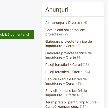
Anunțuri
Alte anunțuri / Diverse
(14)
Comunicări obligatorii ale
proiectelor
(29)
Elaborare proiecte tehnice de
împădurire – Cereri
(2)
Elaborare proiecte tehnice de
împădurire – Oferte
(4)
Puieți forestieri – Cereri
(15)
Puieți forestieri – Oferte
(56)
Servicii execuție lucrări de
împădurire – Cereri
(15)
Servicii execuție lucrări de
împădurire – Oferte
(32)
Teren pretabil pentru împădurire –
Cumpăr/concesionez
(151)