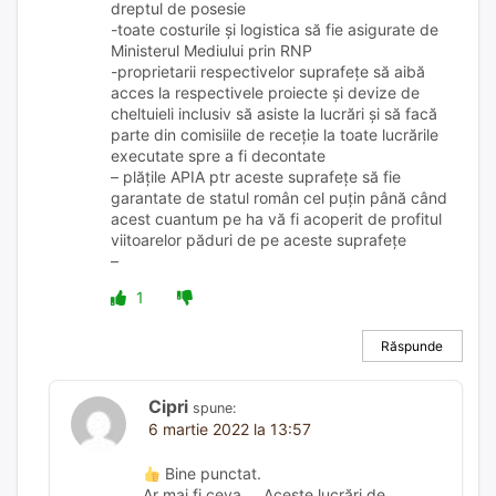
dreptul de posesie
-toate costurile și logistica să fie asigurate de
Ministerul Mediului prin RNP
-proprietarii respectivelor suprafețe să aibă
acces la respectivele proiecte și devize de
cheltuieli inclusiv să asiste la lucrări și să facă
parte din comisiile de receție la toate lucrările
executate spre a fi decontate
– plățile APIA ptr aceste suprafețe să fie
garantate de statul român cel puțin până când
acest cuantum pe ha vă fi acoperit de profitul
viitoarelor păduri de pe aceste suprafețe
–
1
Răspunde
Cipri
spune:
6 martie 2022 la 13:57
Bine punctat.
Ar mai fi ceva…. Aceste lucrări de