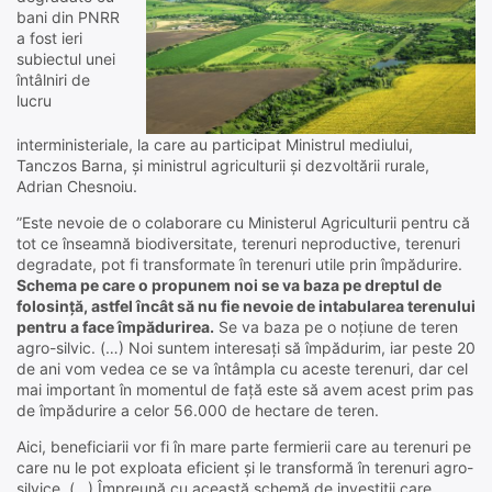
bani din PNRR
a fost ieri
subiectul unei
întâlniri de
lucru
interministeriale, la care au participat Ministrul mediului,
Tanczos Barna, și ministrul agriculturii și dezvoltării rurale,
Adrian Chesnoiu.
”Este nevoie de o colaborare cu Ministerul Agriculturii pentru că
tot ce înseamnă biodiversitate, terenuri neproductive, terenuri
degradate, pot fi transformate în terenuri utile prin împădurire.
Schema pe care o propunem noi se va baza pe dreptul de
folosință, astfel încât să nu fie nevoie de intabularea terenului
pentru a face împădurirea.
Se va baza pe o noțiune de teren
agro-silvic. (…) Noi suntem interesați să împădurim, iar peste 20
de ani vom vedea ce se va întâmpla cu aceste terenuri, dar cel
mai important în momentul de față este să avem acest prim pas
de împădurire a celor 56.000 de hectare de teren.
Aici, beneficiarii vor fi în mare parte fermierii care au terenuri pe
care nu le pot exploata eficient și le transformă în terenuri agro-
silvice. (…) Împreună cu această schemă de investiții care