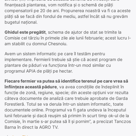
finanțează plantarea, vom notifica și o schemă de plăți
compensatorii pe 20 de ani. Propunerea noastră va fi ca aceste
plăți să se facă din fondul de mediu, astfel încât să nu grevăm
bugetul național.
Ghidul este pregătit
, schema de ajutor de stat se trimite la
Comisie cel târziu în primele zile ale lunii februarie; acest lucru l-
am stabilit cu domnul Chesnoiu.
Avem un sistem informatic pe care îl testăm pentru
implementare. Fermierii trebuie să știe că acest program de
plantare de păduri va funcționa într-un mod similar cu
programul APIA de plăți pe hectar.
Fiecare fermier va putea să identifice terenul pe care vrea să
înființeze această pădure
, va avea condițiile de îndeplinit în
funcție de zonă, regiune, specie; din aceste opțiuni vor rezulta
câteva documente de analiză care trebuie aprobate de Garda
Forestieră. Totul se va derula într-un sistem informatic, toate
documentele online. Programul va fi gata undeva la începutul
lunii februarie și dacă reușim să primim în scurt timp ok-ul de la
Comisie, în martie s-ar putea să îl și pornim”, a precizat Tanczos
Barna în direct la AGRO TV.