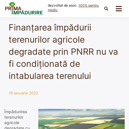
Skip
dezvoltat de asoc.
100% pentru
to
mediu
content
Finanțarea împădurii
terenurilor agricole
degradate prin PNRR nu va
fi condiționată de
intabularea terenului
19 ianuarie 2022
Împădurirea
terenurilor
agricole
degradate cu