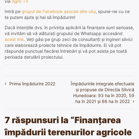
via
Agro TV
Intră pe
grupul de Facebook asociat site-ului
, spune-ne cu ce
te putem ajuta și hai să împădurim!
Dacă intențiile dvs. în privința aplicării la finanțare sunt serioase,
vă invităm să vă alăturați grupului de Whatsapp accesând
acest link
. Veți găsi pe grup zeci de consultanți și ingineri silvici
care elaborează proiecte tehnice de împădurire. Ei vă pot
răspunde punctual fiecărei întrebări și vă pot asista pe toată
perioada derulării proiectului.
Prima împădurire 2022
Împăduririle integrale efectuate
Navigare
și propuse de Direcția Silvică
în
Hunedoara: 93 ha în 2020, 59
ha în 2021 și 66 ha în 2022
articole
7 răspunsuri la “
Finanțarea
împădurii terenurilor agricole