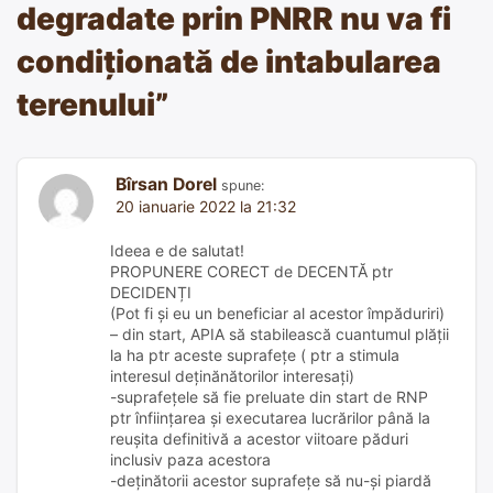
degradate prin PNRR nu va fi
condiționată de intabularea
terenului
”
Bîrsan Dorel
spune:
20 ianuarie 2022 la 21:32
Ideea e de salutat!
PROPUNERE CORECT de DECENTĂ ptr
DECIDENȚI
(Pot fi și eu un beneficiar al acestor împăduriri)
– din start, APIA să stabilească cuantumul plății
la ha ptr aceste suprafețe ( ptr a stimula
interesul deținănătorilor interesați)
-suprafețele să fie preluate din start de RNP
ptr înființarea și executarea lucrărilor până la
reușita definitivă a acestor viitoare păduri
inclusiv paza acestora
-deținătorii acestor suprafețe să nu-și piardă