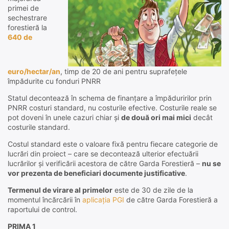
primei de
sechestrare
forestieră la
640 de
euro/hectar/an
, timp de 20 de ani pentru suprafețele
împădurite cu fonduri PNRR
Statul decontează în schema de finanțare a împăduririlor prin
PNRR costuri standard, nu costurile efective. Costurile reale se
pot doveni în unele cazuri chiar și
de două ori mai mici
decât
costurile standard.
Costul standard este o valoare fixă pentru fiecare categorie de
lucrări din proiect – care se decontează ulterior efectuării
lucrărilor și verificării acestora de către Garda Forestieră –
nu se
vor prezenta de beneficiari documente justificative
.
Termenul de virare al primelor
este de 30 de zile de la
momentul încărcării în
aplicația PGI
de către Garda Forestieră a
raportului de control.
PRIMA 1