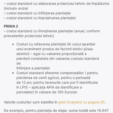
– costul standard cu elaborarea proiectului tehnic de împădurire
(inclusiv avize)
– costul standard cu înființarea plantației
– costul standard cu împrejmuirea plantației
PRIMA 2
– costul standard cu întreținerea plantației (anual, conform
prevederilor proiectului tehnic)
Costuri cu refacerea plantației (în cazul apariției
unui eveniment produs de factorii biotici și/sau
abiotici) – egal cu valoarea proporțională a
pierderii constatate din valoarea costului standard
de
înființare a plantației
Costuri standard aferente compensațiilor ( pentru
pierderea de venit agricol, pentru o perioadă
de 12 ani, pentru terenurile care pot fi identificate
în LPIS – aplicația APIA de identificare a
parcelelor) în valoare de 190 Euro/an
Valorile costurilor sunt stabilite în
ghid începând cu pagina 20
.
De exemplu, pentru plantația de stejar, suma totală este 19.647