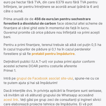
euro pe hectar fără TVA, din care 6379 euro fără TVA pentru
înființare, iar pentru întreținere se acordă anual (până la 6 ani)
câte o sumă.
Prima anuală de de
456 de euro/an pentru sechestrare
forestieră a dioxidului de carbon
face obiectul altei scheme de
finanțare al cărei ghid este în momentul de față în lucru.
Guvernul promite că orice pădure nou înființată va primi acești
bani.
Pentru a primi finanțare, terenul trebuie să aibă cel puțin 0,5 ha
în cazul trupurilor de pădure și 0,1 ha în cazul perderelor
forestiere și să fie
pretabil pentru împădurire
.
Deținătorii publici (U.A.T-uri) vor putea primi ajutor conform
acestei scheme DOAR pentru costurile aferente
Primei 1.
Intră pe
grupul de Facebook asociat site-ului
, spune-ne cu ce
te putem ajuta și hai să împădurim!
Dacă intențiile dvs. în privința aplicării la finanțare sunt serioase,
vă invităm să vă alăturați grupului de Whatsapp accesând
acest link
. Veți găsi pe grup zeci de consultanți și ingineri silvici
care elaborează proiecte tehnice de împădurire. Ei vă pot