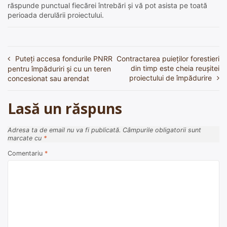
răspunde punctual fiecărei întrebări și vă pot asista pe toată
perioada derulării proiectului.
Puteți accesa fondurile PNRR
Contractarea puieților forestieri
Navigare
din timp este cheia reușitei
pentru împăduriri și cu un teren
în
proiectului de împădurire
concesionat sau arendat
articole
Lasă un răspuns
Adresa ta de email nu va fi publicată.
Câmpurile obligatorii sunt
marcate cu
*
Comentariu
*