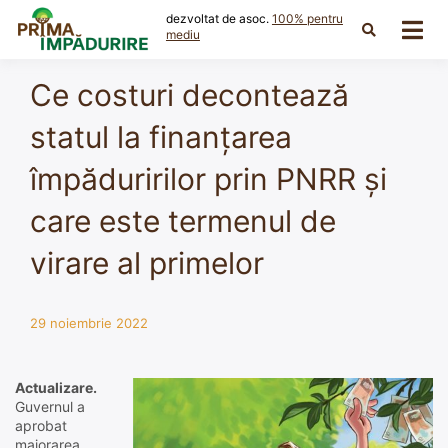
Skip
dezvoltat de asoc.
100% pentru
to
mediu
content
Ce costuri decontează
statul la finanțarea
împăduririlor prin PNRR și
care este termenul de
virare al primelor
29 noiembrie 2022
Actualizare.
Guvernul a
aprobat
majorarea