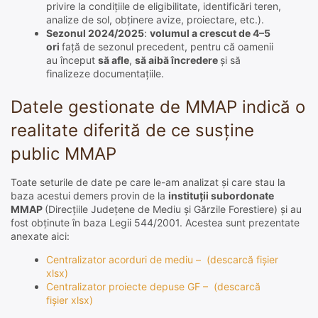
privire la condițiile de eligibilitate, identificări teren,
analize de sol, obținere avize, proiectare, etc.).
Sezonul 2024/2025
:
volumul a crescut de 4–5
ori
față de sezonul precedent, pentru că oamenii
au început
să afle
,
să aibă încredere
și să
finalizeze documentațiile.
Datele gestionate de MMAP indică o
realitate diferită de ce susține
public MMAP
Toate seturile de date pe care le-am analizat și care stau la
baza acestui demers provin de la
instituții subordonate
MMAP
(Direcțiile Județene de Mediu și Gărzile Forestiere) și au
fost obținute în baza Legii 544/2001. Acestea sunt prezentate
anexate aici:
Centralizator acorduri de mediu – (descarcă fișier
xlsx)
Centralizator proiecte depuse GF – (descarcă
fișier xlsx)