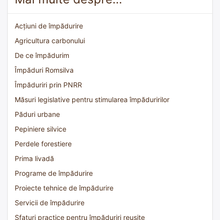
Acțiuni de împădurire
Agricultura carbonului
De ce împădurim
Împăduri Romsilva
Împăduriri prin PNRR
Măsuri legislative pentru stimularea împăduririlor
Păduri urbane
Pepiniere silvice
Perdele forestiere
Prima livadă
Programe de împădurire
Proiecte tehnice de împădurire
Servicii de împădurire
Sfaturi practice pentru împăduriri reușite