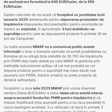
de sechestrare forestieră la 640 EUR/ha/an, de la 456
EUR/ha/an
.
Datele colectate de noi arată că
începând
cu
jumătatea
lunii
ianuarie
2025
demersurile pentru
depunerea proiectelor de
împădurire
(depunerea documentațiilor pentru acordurile de
mediu) au
explodat
, în aproximativ
3 luni dublându-se
suprafața
pentru care se depuseseră proiecte în primele 26 de
luni ale Campaniei.
Cu toate acestea
MMAP nu a comunicat public aceste
informații
ci doar a transmis semnale că există posibilitatea ca
România să nu atingă ținta stabilită de 26.760 Ha împădurite
prin PNRR deși toate datele pe care MMAP le gestiona prin
instituțiile subordonate arătau că cel mai probabil se vor
depune proiecte pentru o suprafață mai mare decât cea
asumata prin PNRR, implicit urmând ca unele proiecte să
rămână nefinanțate.
Începând cu luna
iulie 2025 MMAP
prin vocea doamnei
ministru Diana BUZOIANU a indus
ideea că nu există interes
asupra accesării fondurilor PNRR pentru împădurire
și că
trebuie modificată ținta asumată pentru a nu risca penalități în
cazul neatingerii acesteia. S-a vehiculat că dacă în primele 3
campanii s-au împădurit doar aproximativ 9.000 ha este