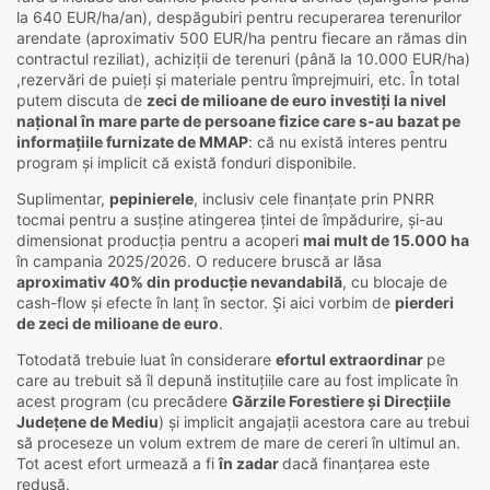
la 640 EUR/ha/an), despăgubiri pentru recuperarea terenurilor
arendate (aproximativ 500 EUR/ha pentru fiecare an rămas din
contractul reziliat), achiziții de terenuri (până la 10.000 EUR/ha)
,rezervări de puieți și materiale pentru împrejmuiri, etc. În total
putem discuta de
zeci de milioane de euro investiți la nivel
național în mare parte de persoane fizice care s-au bazat pe
informațiile furnizate de MMAP
: că nu există interes pentru
program și implicit că există fonduri disponibile.
Suplimentar,
pepinierele
, inclusiv cele finanțate prin PNRR
tocmai pentru a susține atingerea țintei de împădurire, și-au
dimensionat producția pentru a acoperi
mai mult de 15.000 ha
în campania 2025/2026. O reducere bruscă ar lăsa
aproximativ 40% din producție nevandabilă
, cu blocaje de
cash-flow și efecte în lanț în sector. Și aici vorbim de
pierderi
de zeci de milioane de euro
.
Totodată trebuie luat în considerare
efortul extraordinar
pe
care au trebuit să îl depună instituțiile care au fost implicate în
acest program (cu precădere
Gărzile Forestiere și Direcțiile
Județene de Mediu
) și implicit angajații acestora care au trebui
să proceseze un volum extrem de mare de cereri în ultimul an.
Tot acest efort urmează a fi
în zadar
dacă finanțarea este
redusă.