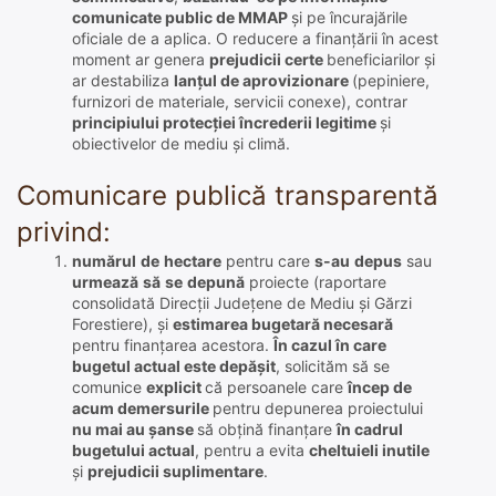
comunicate public de MMAP
și pe încurajările
oficiale de a aplica. O reducere a finanțării în acest
moment ar genera
prejudicii certe
beneficiarilor și
ar destabiliza
lanțul de aprovizionare
(pepiniere,
furnizori de materiale, servicii conexe), contrar
principiului protecției încrederii legitime
și
obiectivelor de mediu și climă.
Comunicare publică transparentă
privind:
numărul
de
hectare
pentru care
s-au
depus
sau
urmează
să
se
depună
proiecte (raportare
consolidată Direcții Județene de Mediu și Gărzi
Forestiere), și
estimarea bugetară necesară
pentru finanțarea acestora.
În cazul în care
bugetul actual este depășit
, solicităm să se
comunice
explicit
că persoanele care
încep de
acum demersurile
pentru depunerea proiectului
nu mai au șanse
să obțină finanțare
în cadrul
bugetului actual
, pentru a evita
cheltuieli inutile
și
prejudicii suplimentare
.