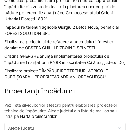
Comunicat presa finalizare proiect: ”Extinderea suprafețelor
împădurite din zona de deal prin plantarea unor corpuri de
pădure pe terenurile aparținând Composesoratului Coloni
Urbariali Florești 1892”
Impadurire terenuri agricole Giurgiu 2 Letca Noua, beneficiar
FORESTSOLUTION SRL
Finalizarea proiectului de refacere a potențialului forestier
derulat de OBȘTEA CHILIILE ZBOINEI SPINEȘTI
Cristina GHERGHE anunță implementarea proiectului de
împădurire finanțat prin PNRR în localitatea Călărași, județul Dolj
Finalizare proiect: ” ÎMPĂDURIRE TERENURI AGRICOLE
CURTIȘOARA – PROPRIETAR ADRIAN IORDĂCHESCU „
Proiectanți împăduriri
Vezi lista silvicultorilor atestați pentru elaborarea proiectelor
tehnice de împădurire. Alege județul din lista de mai jos sau
intră pe
Harta proiectanților
.