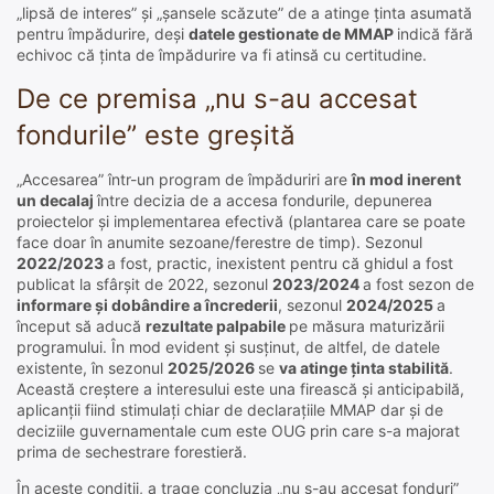
„lipsă de interes” și „șansele scăzute” de a atinge ținta asumată
pentru împădurire, deși
datele gestionate de MMAP
indică fără
echivoc că ținta de împădurire va fi atinsă cu certitudine.
De ce premisa „nu s-au accesat
fondurile” este greșită
„Accesarea” într-un program de împăduriri are
în mod inerent
un decalaj
între decizia de a accesa fondurile, depunerea
proiectelor și implementarea efectivă (plantarea care se poate
face doar în anumite sezoane/ferestre de timp). Sezonul
2022/2023
a fost, practic, inexistent pentru că ghidul a fost
publicat la sfârșit de 2022, sezonul
2023/2024
a fost sezon de
informare și dobândire a încrederii
, sezonul
2024/2025
a
început să aducă
rezultate palpabile
pe măsura maturizării
programului. În mod evident și susținut, de altfel, de datele
existente, în sezonul
2025/2026
se
va atinge ținta stabilită
.
Această creștere a interesului este una firească și anticipabilă,
aplicanții fiind stimulați chiar de declarațiile MMAP dar și de
deciziile guvernamentale cum este OUG prin care s-a majorat
prima de sechestrare forestieră.
În aceste condiții, a trage concluzia „nu s-au accesat fonduri”