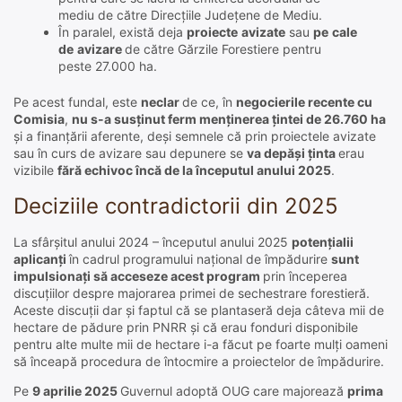
mediu de către Direcțiile Județene de Mediu.
În paralel, există deja
proiecte
avizate
sau
pe
cale
de
avizare
de către Gărzile Forestiere pentru
peste 27.000 ha.
Pe acest fundal, este
neclar
de ce, în
negocierile recente cu
Comisia
,
nu s-a susținut ferm menținerea țintei de 26.760 ha
și a finanțării aferente, deși semnele că prin proiectele avizate
sau în curs de avizare sau depunere se
va depăși ținta
erau
vizibile
fără echivoc încă de la începutul anului 2025
.
Deciziile contradictorii din 2025
La sfârșitul anului 2024 – începutul anului 2025
potențialii
aplicanți
în cadrul programului național de împădurire
sunt
impulsionați să acceseze acest program
prin începerea
discuțiilor despre majorarea primei de sechestrare forestieră.
Aceste discuții dar și faptul că se plantaseră deja câteva mii de
hectare de pădure prin PNRR și că erau fonduri disponibile
pentru alte multe mii de hectare i-a făcut pe foarte mulți oameni
să înceapă procedura de întocmire a proiectelor de împădurire.
Pe
9 aprilie 2025
Guvernul adoptă OUG care majorează
prima