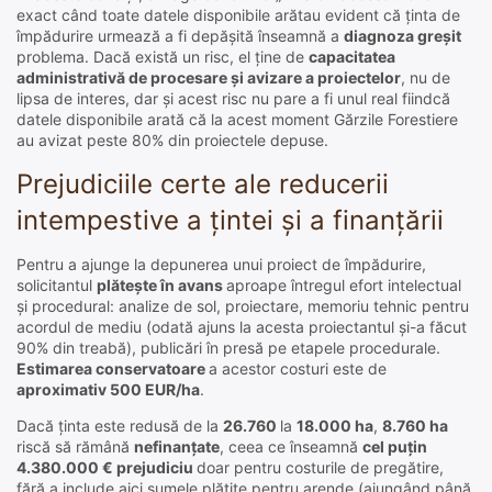
exact când toate datele disponibile arătau evident că ținta de
împădurire urmează a fi depășită înseamnă a
diagnoza greșit
problema. Dacă există un risc, el ține de
capacitatea
administrativă de procesare și avizare a proiectelor
, nu de
lipsa de interes, dar și acest risc nu pare a fi unul real fiindcă
datele disponibile arată că la acest moment Gărzile Forestiere
au avizat peste 80% din proiectele depuse.
Prejudiciile certe ale reducerii
intempestive a țintei și a finanțării
Pentru a ajunge la depunerea unui proiect de împădurire,
solicitantul
plătește în avans
aproape întregul efort intelectual
și procedural: analize de sol, proiectare, memoriu tehnic pentru
acordul de mediu (odată ajuns la acesta proiectantul și-a făcut
90% din treabă), publicări în presă pe etapele procedurale.
Estimarea conservatoare
a acestor costuri este de
aproximativ 500 EUR/ha
.
Dacă ținta este redusă de la
26.760
la
18.000 ha
,
8.760 ha
riscă să rămână
nefinanțate
, ceea ce înseamnă
cel puțin
4.380.000 € prejudiciu
doar pentru costurile de pregătire,
fără a include aici sumele plătite pentru arende (ajungând până