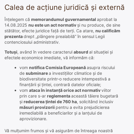
Calea de acțiune juridică și externă
Înțelegem că
memorandumul guvernamental
aprobat la
14.08.2025
nu este un act normativ
și nu produce, de sine
stătător, efecte juridice față de terți. Ca atare,
nu calificăm
prezenta
drept „plângere prealabilă” în sensul Legii
contenciosului administrativ.
Totuși
, având în vedere caracterul
absurd
al situației și
efectele economice imediate, vă informăm că:
vom
notifica Comisia Europeană
asupra riscului
de
subminare
a investițiilor climatice și de
biodiversitate printr-o reducere intempestivă a
finanțării și țintei, contrară datelor oficiale;
vom
ataca în instanță orice act normativ
viitor
prin care s-ar
reglementa
această tăiere bugetară
și
reducerea țintei de 760 ha
, solicitând inclusiv
măsuri provizorii
pentru a evita prejudicierea
iremediabilă a beneficiarilor și a lanțului de
aprovizionare.
Vă mulțumim frumos și vă asigurăm de întreaga noastră