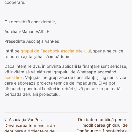
cooperare.
Cu deosebită considerație,
Aurelian-Marian VASILE
Președinte Asociația VanPes
Intră pe
grupul de Facebook asociat site-ului
, spune-ne cu ce
te putem ajuta și hai să împădurim!
Dacă intențiile dvs. în privința aplicării la finanțare sunt serioase,
vă invităm să vă alăturați grupului de Whatsapp accesând
acest link
. Veți găsi pe grup zeci de consultanți și ingineri silvici
care elaborează proiecte tehnice de împădurire. Ei vă pot
răspunde punctual fiecărei întrebări și vă pot asista pe toată
perioada derulării proiectului.
Asociația VanPes:
Dezbatere publică pentru
Navigare
modificarea ghidului de
Devansarea termenului de
în
împădurire – 1 septembrie
depunere a proiectelor de