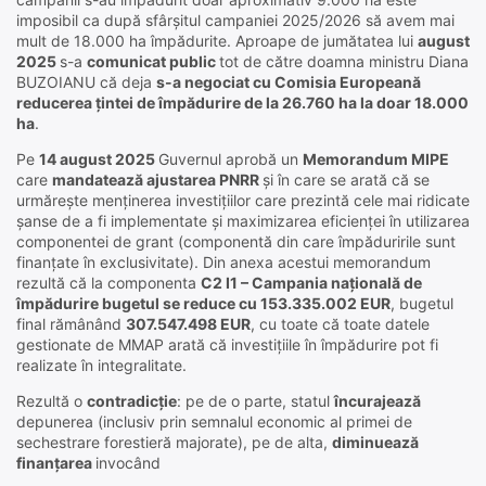
imposibil ca după sfârșitul campaniei 2025/2026 să avem mai
mult de 18.000 ha împădurite. Aproape de jumătatea lui
august
2025
s-a
comunicat public
tot de către doamna ministru Diana
BUZOIANU că deja
s-a negociat cu Comisia Europeană
reducerea țintei de împădurire de la 26.760 ha la doar 18.000
ha
.
Pe
14 august 2025
Guvernul aprobă un
Memorandum MIPE
care
mandatează ajustarea PNRR
și în care se arată că se
urmărește menținerea investițiilor care prezintă cele mai ridicate
șanse de a fi implementate și maximizarea eficienței în utilizarea
componentei de grant (componentă din care împăduririle sunt
finanțate în exclusivitate). Din anexa acestui memorandum
rezultă că la componenta
C2 I1 – Campania națională de
împădurire bugetul se reduce cu 153.335.002 EUR
, bugetul
final rămânând
307.547.498 EUR
, cu toate că toate datele
gestionate de MMAP arată că investițiile în împădurire pot fi
realizate în integralitate.
Rezultă o
contradicție
: pe de o parte, statul
încurajează
depunerea (inclusiv prin semnalul economic al primei de
sechestrare forestieră majorate), pe de alta,
diminuează
finanțarea
invocând