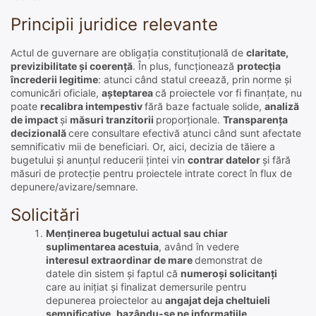
Principii juridice relevante
Actul de guvernare are obligația constituțională de
claritate,
previzibilitate și coerență
. În plus, funcționează
protecția
încrederii legitime
: atunci când statul creează, prin norme și
comunicări oficiale,
așteptarea
că proiectele vor fi finanțate, nu
poate
recalibra intempestiv
fără baze factuale solide,
analiză
de impact
și
măsuri
tranzitorii
proporționale.
Transparența
decizională
cere consultare efectivă atunci când sunt afectate
semnificativ mii de beneficiari. Or, aici, decizia de tăiere a
bugetului și anunțul reducerii țintei vin
contrar datelor
și fără
măsuri de protecție pentru proiectele intrate corect în flux de
depunere/avizare/semnare.
Solicitări
Menținerea bugetului actual sau chiar
suplimentarea acestuia
, având în vedere
interesul extraordinar de mare
demonstrat de
datele din sistem și faptul că
numeroși solicitanți
care au inițiat și finalizat demersurile pentru
depunerea proiectelor au
angajat deja cheltuieli
semnificative
,
bazându-se pe informațiile