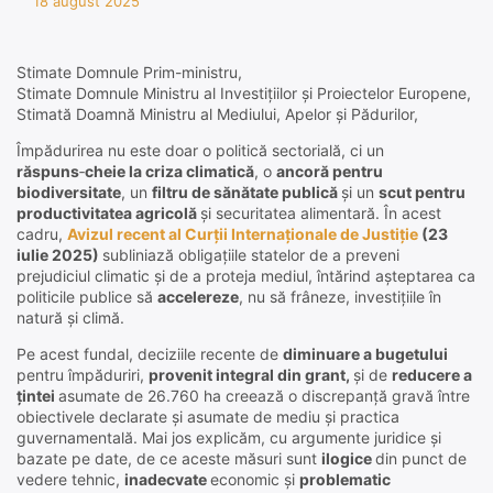
18 august 2025
Stimate Domnule Prim-ministru,
Stimate Domnule Ministru al Investițiilor și Proiectelor Europene,
Stimată Doamnă Ministru al Mediului, Apelor și Pădurilor,
Împădurirea nu este doar o politică sectorială, ci un
răspuns
‑
cheie la criza climatică
, o
ancoră pentru
biodiversitate
, un
filtru de sănătate publică
și un
scut pentru
productivitatea agricolă
și securitatea alimentară. În acest
cadru,
Avizul recent al Curții Internaționale de Justiție
(23
iulie 2025)
subliniază obligațiile statelor de a preveni
prejudiciul climatic și de a proteja mediul, întărind așteptarea ca
politicile publice să
accelereze
, nu să frâneze, investițiile în
natură și climă.
Pe acest fundal, deciziile recente de
diminuare a bugetului
pentru împăduriri,
provenit integral din grant,
și de
reducere a
țintei
asumate de 26.760 ha creează o discrepanță gravă între
obiectivele declarate și asumate de mediu și practica
guvernamentală. Mai jos explicăm, cu argumente juridice și
bazate pe date, de ce aceste măsuri sunt
ilogice
din punct de
vedere tehnic,
inadecvate
economic și
problematic