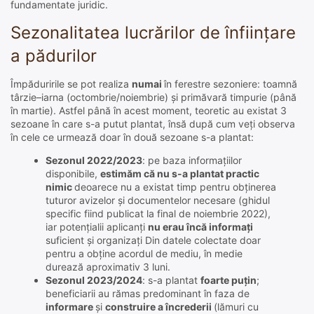
fundamentate juridic.
Sezonalitatea lucrărilor de înființare
a pădurilor
Împăduririle se pot realiza
numai
în ferestre sezoniere: toamnă
târzie–iarna (octombrie/noiembrie) și primăvară timpurie (până
în martie). Astfel până în acest moment, teoretic au existat 3
sezoane în care s-a putut plantat, însă după cum veți observa
în cele ce urmează doar în două sezoane s-a plantat:
Sezonul 2022/2023
: pe baza informațiilor
disponibile,
estimăm că nu s-a plantat practic
nimic
deoarece nu a existat timp pentru obținerea
tuturor avizelor și documentelor necesare (ghidul
specific fiind publicat la final de noiembrie 2022),
iar potențialii aplicanți
nu erau încă informați
suficient și organizați Din datele colectate doar
pentru a obține acordul de mediu, în medie
durează aproximativ 3 luni.
Sezonul 2023/2024
: s-a plantat
foarte puțin
;
beneficiarii au rămas predominant în faza de
informare
și
construire a încrederii
(lămuri cu