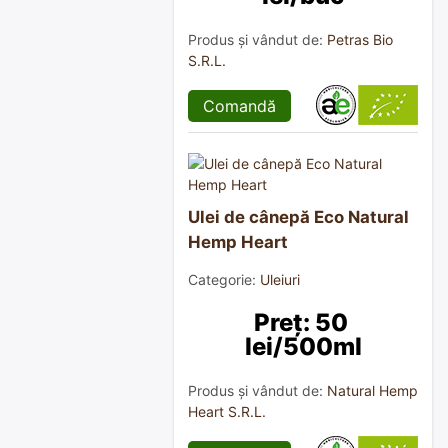
Produs și vândut de:
Petras Bio
S.R.L.
Comandă
Ulei de cânepă Eco Natural
Hemp Heart
Categorie:
Uleiuri
Preț: 50 
lei/500ml
Produs și vândut de:
Natural Hemp
Heart S.R.L.