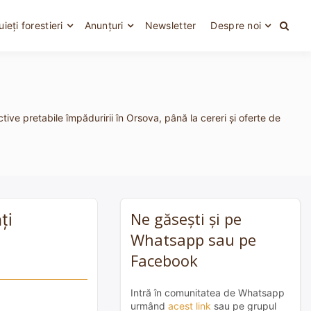
uieți forestieri
Anunțuri
Newsletter
Despre noi
ive pretabile împăduririi în Orsova, până la cereri și oferte de
Ne găsești și pe
ți
Whatsapp sau pe
Facebook
Intră în comunitatea de Whatsapp
urmând
acest link
sau pe grupul