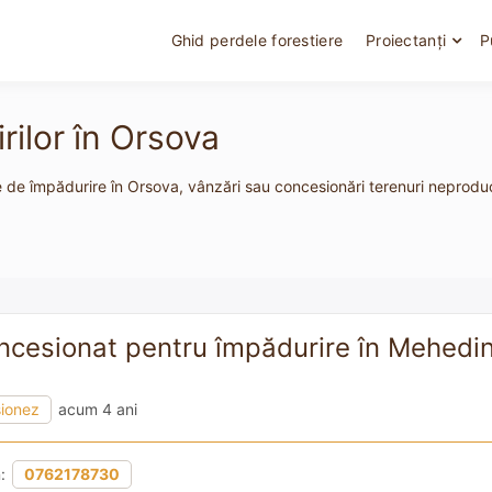
Ghid perdele forestiere
Proiectanți
P
rilor în Orsova
e de împădurire în Orsova, vânzări sau concesionări terenuri neproduct
ncesionat pentru împădurire în Mehedin
sionez
acum 4 ani
n:
0762178730