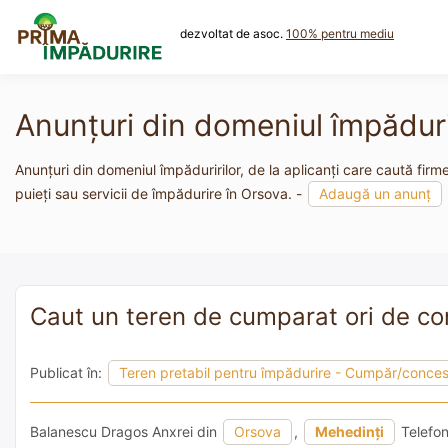
Skip
to
dezvoltat de asoc.
100% pentru mediu
content
Anunțuri din domeniul împăduri
Anunțuri din domeniul împăduririlor, de la aplicanți care caută firm
puieți sau servicii de împădurire în Orsova. -
Adaugă un anunț
Caut un teren de cumparat ori de co
Publicat în:
Teren pretabil pentru împădurire - Cumpăr/conce
Balanescu Dragos Anxrei din
Orsova
,
Mehedinți
Telefo