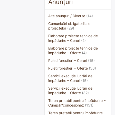
Anunțuri
Alte anunțuri / Diverse
(14)
Comunicări obligatorii ale
proiectelor
(29)
Elaborare proiecte tehnice de
împădurire – Cereri
(2)
Elaborare proiecte tehnice de
împădurire – Oferte
(4)
Puieți forestieri – Cereri
(15)
Puieți forestieri – Oferte
(56)
Servicii execuție lucrări de
împădurire – Cereri
(15)
Servicii execuție lucrări de
împădurire – Oferte
(32)
Teren pretabil pentru împădurire –
Cumpăr/concesionez
(151)
Teren pretabil pentru împădurire