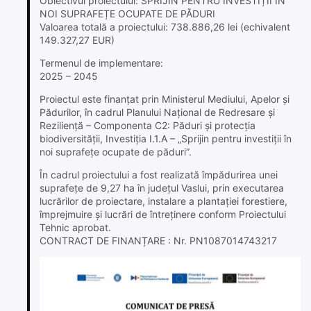
Obiectivul proiectului: SPRIJIN PENTRU INVESTIȚII ÎN
NOI SUPRAFEȚE OCUPATE DE PĂDURI
Valoarea totală a proiectului: 738.886,26 lei (echivalent
149.327,27 EUR)
Termenul de implementare:
2025 – 2045
Proiectul este finanțat prin Ministerul Mediului, Apelor și
Pădurilor, în cadrul Planului Național de Redresare și
Reziliență – Componenta C2: Păduri și protecția
biodiversității, Investiția I.1.A – „Sprijin pentru investiții în
noi suprafețe ocupate de păduri”.
În cadrul proiectului a fost realizată împădurirea unei
suprafețe de 9,27 ha în județul Vaslui, prin executarea
lucrărilor de proiectare, instalare a plantației forestiere,
împrejmuire și lucrări de întreținere conform Proiectului
Tehnic aprobat.
CONTRACT DE FINANȚARE : Nr. PN1087014743217