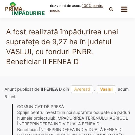
Skip
dezvoltat de asoc.
100% pentru
to
mediu
content
A fost realizată împădurirea unei
suprafețe de 9,27 ha în județul
VASLUI, cu fonduri PNRR.
Beneficiar II FENEA D
Anunț publicat de
II FENEA D
din
Averesti
,
Vaslui
acum
5 luni
COMUNICAT DE PRESĂ
Sprijin pentru investiții în noi suprafețe ocupate de păduri
Numele proiectului: ÎMPĂDURIREA TERENULUI AGRICOL
ÎNTREPRINDEREA INDIVIDUALĂ FENEA D
Beneficiar: ÎNTREPRINDEREA INDIVIDUALĂ FENEA D