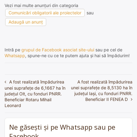
Vezi mai multe anunțuri din categoria
Comunicări obligatorii ale proiectelor
sau
Adaugă un anunț
Intră pe
grupul de Facebook asociat site-ului
sau pe cel de
Whatsapp
, spune-ne cu ce te putem ajuta și hai să împădurim!
A fost realizată împădurirea
A fost realizată împădurirea
Navigare
unei suprafețe de 8,5130 ha în
unei suprafețe de 6,1667 ha în
în
județul Iași, cu fonduri PNRR.
județul Olt, cu fonduri PNRR.
Beneficiar II FENEA D
Beneficiar Rotaru Mihail
articole
Leonard
Ne găsești și pe Whatsapp sau pe
Facebook