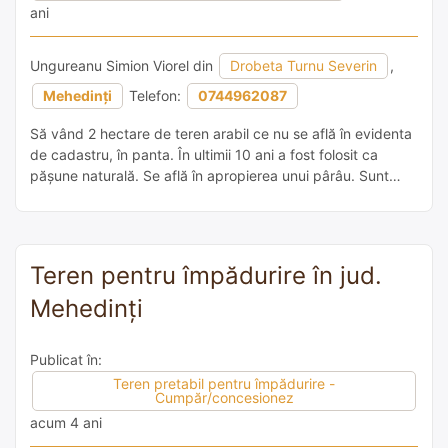
ani
Ungureanu Simion Viorel din
Drobeta Turnu Severin
,
Mehedinți
Telefon:
0744962087
Să vând 2 hectare de teren arabil ce nu se află în evidenta
de cadastru, în panta. În ultimii 10 ani a fost folosit ca
pășune naturală. Se află în apropierea unui pârâu. Sunt
dispus și la alte forme de asociere. Terenul se află în
extravilanul localității Malovat.
Teren pentru împădurire în jud.
Mehedinți
Publicat în:
Teren pretabil pentru împădurire -
Cumpăr/concesionez
acum 4 ani