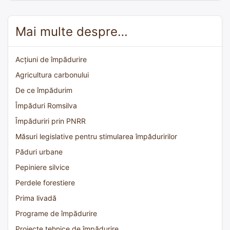
Mai multe despre…
Acțiuni de împădurire
Agricultura carbonului
De ce împădurim
Împăduri Romsilva
Împăduriri prin PNRR
Măsuri legislative pentru stimularea împăduririlor
Păduri urbane
Pepiniere silvice
Perdele forestiere
Prima livadă
Programe de împădurire
Proiecte tehnice de împădurire