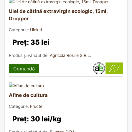
Ulei de cătină extravirgin ecologic, 15ml,
Dropper
Categorie:
Uleiuri
Preț: 35 lei
Produs și vândut de:
Agricola Rosiile S.R.L.
Comandă
Afine de cultura
Categorie:
Fructe
Preț: 30 lei/kg
Produs și vândut de:
Bluerey S.R.L.