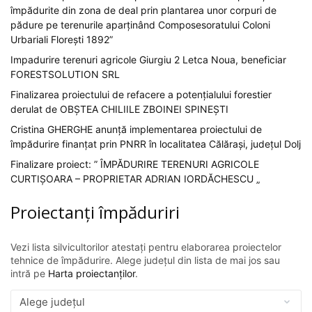
împădurite din zona de deal prin plantarea unor corpuri de
pădure pe terenurile aparținând Composesoratului Coloni
Urbariali Florești 1892”
Impadurire terenuri agricole Giurgiu 2 Letca Noua, beneficiar
FORESTSOLUTION SRL
Finalizarea proiectului de refacere a potențialului forestier
derulat de OBȘTEA CHILIILE ZBOINEI SPINEȘTI
Cristina GHERGHE anunță implementarea proiectului de
împădurire finanțat prin PNRR în localitatea Călărași, județul Dolj
Finalizare proiect: ” ÎMPĂDURIRE TERENURI AGRICOLE
CURTIȘOARA – PROPRIETAR ADRIAN IORDĂCHESCU „
Proiectanți împăduriri
Vezi lista silvicultorilor atestați pentru elaborarea proiectelor
tehnice de împădurire. Alege județul din lista de mai jos sau
intră pe
Harta proiectanților
.