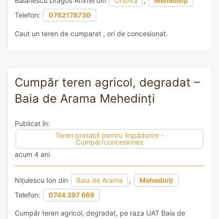
Balanescu Dragos Anxrei din
Orsova
,
Mehedinți
Telefon:
0762178730
Caut un teren de cumparat , ori de concesionat.
Cumpăr teren agricol, degradat –
Baia de Arama Mehedinți
Publicat în:
Teren pretabil pentru împădurire -
Cumpăr/concesionez
acum 4 ani
Nițulescu Ion din
Baia de Arama
,
Mehedinți
Telefon:
0744 397 666
Cumpăr teren agricol, degradat, pe raza UAT Baia de