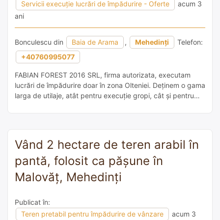
Servicii execuție lucrări de împădurire - Oferte
acum 3
ani
Bonculescu din
Baia de Arama
,
Mehedinți
Telefon:
+40760995077
FABIAN FOREST 2016 SRL, firma autorizata, executam
lucrări de împădurire doar în zona Olteniei. Deținem o gama
larga de utilaje, atât pentru execuție gropi, cât și pentru
întreținerea lucrărilor
Vând 2 hectare de teren arabil în
pantă, folosit ca pășune în
Malovăț, Mehedinți
Publicat în:
Teren pretabil pentru împădurire de vânzare
acum 3