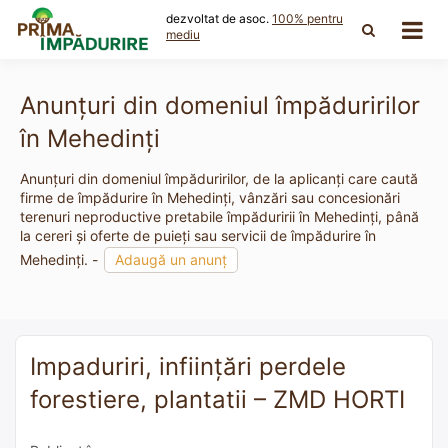
Skip
dezvoltat de asoc.
100% pentru
to
mediu
content
Anunțuri din domeniul împăduririlor
în Mehedinți
Anunțuri din domeniul împăduririlor, de la aplicanți care caută
firme de împădurire în Mehedinți, vânzări sau concesionări
terenuri neproductive pretabile împăduririi în Mehedinți, până
la cereri și oferte de puieți sau servicii de împădurire în
Mehedinți. -
Adaugă un anunț
Impaduriri, inființări perdele
forestiere, plantatii – ZMD HORTI