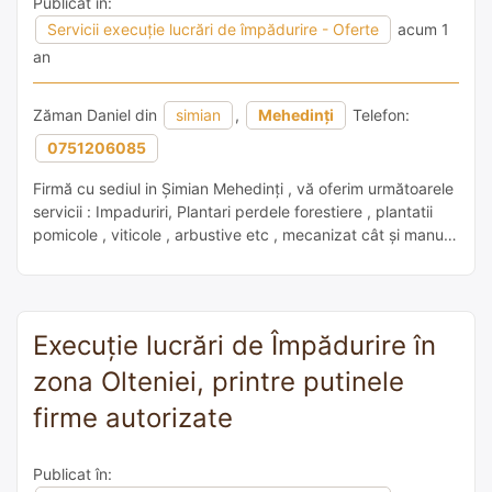
Publicat în:
Servicii execuție lucrări de împădurire - Oferte
acum 1
an
Zăman Daniel din
simian
,
Mehedinți
Telefon:
0751206085
Firmă cu sediul in Șimian Mehedinți , vă oferim următoarele
servicii : Impaduriri, Plantari perdele forestiere , plantatii
pomicole , viticole , arbustive etc , mecanizat cât și manual
. Defrisări , curațiri de terenuri . Lucrări de pregătire a
terenurilor , scarificat , arat , frezat etc. erbicidat ,
tratamente fitosanitare . Plantari cu […]
Execuție lucrări de Împădurire în
zona Olteniei, printre putinele
firme autorizate
Publicat în: