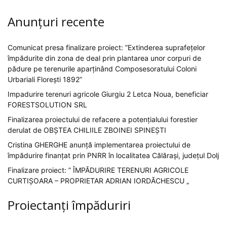
Anunțuri recente
Comunicat presa finalizare proiect: ”Extinderea suprafețelor
împădurite din zona de deal prin plantarea unor corpuri de
pădure pe terenurile aparținând Composesoratului Coloni
Urbariali Florești 1892”
Impadurire terenuri agricole Giurgiu 2 Letca Noua, beneficiar
FORESTSOLUTION SRL
Finalizarea proiectului de refacere a potențialului forestier
derulat de OBȘTEA CHILIILE ZBOINEI SPINEȘTI
Cristina GHERGHE anunță implementarea proiectului de
împădurire finanțat prin PNRR în localitatea Călărași, județul Dolj
Finalizare proiect: ” ÎMPĂDURIRE TERENURI AGRICOLE
CURTIȘOARA – PROPRIETAR ADRIAN IORDĂCHESCU „
Proiectanți împăduriri