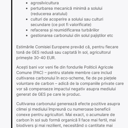
agrosilvicultura
perturbarea mecanică minimă a solului
(reducerea aratului)
culturi de acoperire a solului sau culturi
secundare (ce pot fi valorificate)
refacerea și reumidificarea turbăriilor
gestionarea carbonului din solul pajiștilor etc
Estimările Comisiei Europene prevăd că, pentru fiecare
tonă de GES redusă sau captată în sol, agricultorul
primește 30-40 EUR.
Acești bani vor veni fie din fondurile Politicii Agricole
Comune (PAC) – pentru statele membre care includ
cultivarea carbonului în eco-scheme, fie de pe piețele
voluntare de carbon – adică de la companiile private care
vor să compenseze impactul negativ asupra mediului
generat de GES pe care le produc.
Cultivarea carbonului generează efecte pozitive asupra
climei și mediului împreună cu numeroase beneficii
conexe pentru agricultori. Mai exact, o acumulare de
carbon în sol sub formă organică îl face mai fertil, mai
biodivers și mai rezilient, necesitând o cantitate mai