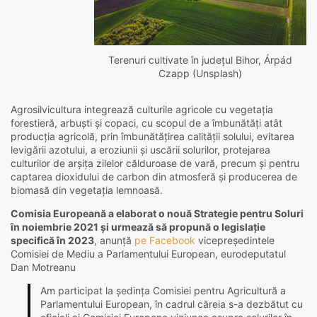
Terenuri cultivate în județul Bihor, Árpád
Czapp (Unsplash)
Agrosilvicultura integrează culturile agricole cu vegetația
forestieră, arbuști și copaci, cu scopul de a îmbunătăți atât
producția agricolă, prin îmbunătățirea calității solului, evitarea
levigării azotului, a eroziunii și uscării solurilor, protejarea
culturilor de arșița zilelor călduroase de vară, precum și pentru
captarea dioxidului de carbon din atmosferă și producerea de
biomasă din vegetația lemnoasă.
Comisia Europeană a elaborat o nouă Strategie pentru Soluri
în noiembrie 2021 și urmează să propună o legislație
specifică în 2023
, anunță
pe Facebook
vicepreședintele
Comisiei de Mediu a Parlamentului European, eurodeputatul
Dan Motreanu
Am participat la ședința Comisiei pentru Agricultură a
Parlamentului European, în cadrul căreia s-a dezbătut cu