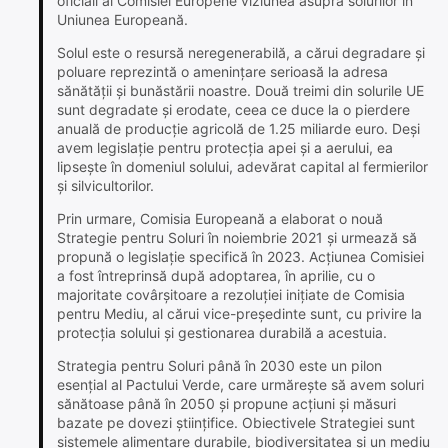
oficiali ai Comisiei Europene viziunea asupra solurilor în
Uniunea Europeană.
Solul este o resursă neregenerabilă, a cărui degradare și
poluare reprezintă o amenințare serioasă la adresa
sănătății și bunăstării noastre. Două treimi din solurile UE
sunt degradate și erodate, ceea ce duce la o pierdere
anuală de producție agricolă de 1.25 miliarde euro. Deși
avem legislație pentru protecția apei și a aerului, ea
lipsește în domeniul solului, adevărat capital al fermierilor
și silvicultorilor.
Prin urmare, Comisia Europeană a elaborat o nouă
Strategie pentru Soluri în noiembrie 2021 și urmează să
propună o legislație specifică în 2023. Acțiunea Comisiei
a fost întreprinsă după adoptarea, în aprilie, cu o
majoritate covârșitoare a rezoluției inițiate de Comisia
pentru Mediu, al cărui vice-președinte sunt, cu privire la
protecția solului și gestionarea durabilă a acestuia.
Strategia pentru Soluri până în 2030 este un pilon
esențial al Pactului Verde, care urmărește să avem soluri
sănătoase până în 2050 și propune acțiuni și măsuri
bazate pe dovezi științifice. Obiectivele Strategiei sunt
sistemele alimentare durabile, biodiversitatea și un mediu