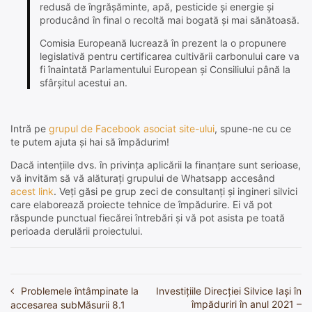
redusă de îngrășăminte, apă, pesticide și energie și
producând în final o recoltă mai bogată și mai sănătoasă.
Comisia Europeană lucrează în prezent la o propunere
legislativă pentru certificarea cultivării carbonului care va
fi înaintată Parlamentului European și Consiliului până la
sfârșitul acestui an.
Intră pe
grupul de Facebook asociat site-ului
, spune-ne cu ce
te putem ajuta și hai să împădurim!
Dacă intențiile dvs. în privința aplicării la finanțare sunt serioase,
vă invităm să vă alăturați grupului de Whatsapp accesând
acest link
. Veți găsi pe grup zeci de consultanți și ingineri silvici
care elaborează proiecte tehnice de împădurire. Ei vă pot
răspunde punctual fiecărei întrebări și vă pot asista pe toată
perioada derulării proiectului.
Problemele întâmpinate la
Investițiile Direcției Silvice Iași în
Navigare
împăduriri în anul 2021 –
accesarea subMăsurii 8.1