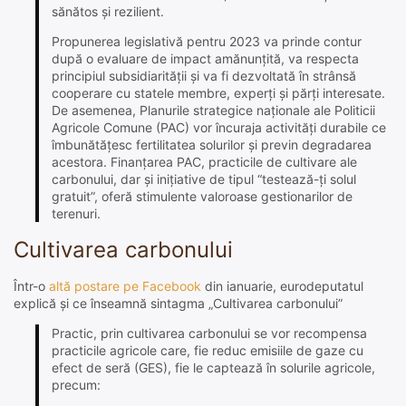
sănătos și rezilient.
Propunerea legislativă pentru 2023 va prinde contur
după o evaluare de impact amănunțită, va respecta
principiul subsidiarității și va fi dezvoltată în strânsă
cooperare cu statele membre, experți și părți interesate.
De asemenea, Planurile strategice naționale ale Politicii
Agricole Comune (PAC) vor încuraja activități durabile ce
îmbunătățesc fertilitatea solurilor și previn degradarea
acestora. Finanțarea PAC, practicile de cultivare ale
carbonului, dar și inițiative de tipul “testează-ți solul
gratuit”, oferă stimulente valoroase gestionarilor de
terenuri.
Cultivarea carbonului
Într-o
altă postare pe Facebook
din ianuarie, eurodeputatul
explică și ce înseamnă sintagma „Cultivarea carbonului”
Practic, prin cultivarea carbonului se vor recompensa
practicile agricole care, fie reduc emisiile de gaze cu
efect de seră (GES), fie le captează în solurile agricole,
precum: