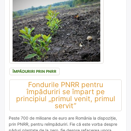
ÎMPĂDURIRI PRIN PNRR
Fondurile PNRR pentru
împăduriri se împart pe
principiul „primul venit, primul
servit”
Peste 700 de milioane de euro are România la dispoziţie,
prin PNRR, pentru reîmpăduriri. Fie că este vorba despre
păduri plantate de la zero, fie despre refacerea unora