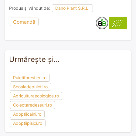
Produs și vândut de:
Dano Plant S.R.L.
Comandă
Urmărește și…
Puietiforestieri.ro
Scoaladepuieti.ro
Agriculturaecologica.ro
Colectaredeseuri.ro
Adoptiicaini.ro
Adoptiipisici.ro