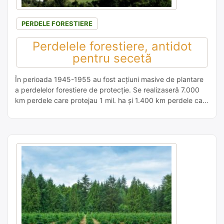
PERDELE FORESTIERE
Perdelele forestiere, antidot
pentru secetă
În perioada 1945-1955 au fost acţiuni masive de plantare
a perdelelor forestiere de protecţie. Se realizaseră 7.000
km perdele care protejau 1 mil. ha şi 1.400 km perdele care
protejau căile de comunicaţie. În doar doi ani, 1961-1962
au fost defrişate! Au mai existat încercări de plantat
perdele, dar firave. • În anul 2000 s-a […]