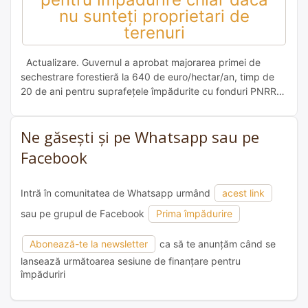
nu sunteți proprietari de
terenuri
Actualizare. Guvernul a aprobat majorarea primei de
sechestrare forestieră la 640 de euro/hectar/an, timp de
20 de ani pentru suprafețele împădurite cu fonduri PNRR
Ionuț Sorin Banciu, secretar de stat in Ministerul Mediului, a
publicat pe pagina lui de Facebook anunțul lansării
Ne găsești și pe Whatsapp sau pe
ghidurilor pentru accesarea fondurilor PNRR destinate
împăduririi. Se pare că procedura de […]
Facebook
Intră în comunitatea de Whatsapp urmând
acest link
sau pe grupul de Facebook
Prima împădurire
Abonează-te la newsletter
ca să te anunțăm când se
lansează următoarea sesiune de finanțare pentru
împăduriri