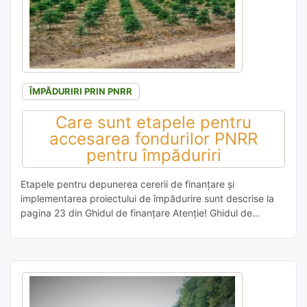
ÎMPĂDURIRI PRIN PNRR
Care sunt etapele pentru
accesarea fondurilor PNRR
pentru împăduriri
Etapele pentru depunerea cererii de finanțare și
implementarea proiectului de împădurire sunt descrise la
pagina 23 din Ghidul de finanțare Atenție! Ghidul de
finanțare se află în acest moment în dezbatere publică,
data la care începe sesiunea pentru depunerea cererilor nu
a fost comunicată încă. 1. deschiderea de către solicitant a
unui cont de utilizator […]