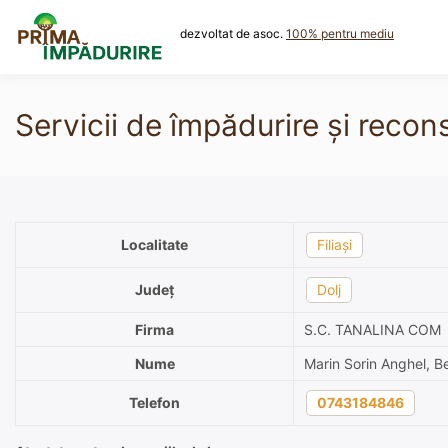
Skip
to
dezvoltat de asoc.
100% pentru mediu
content
Servicii de împădurire și recon
Localitate
Filiași
Județ
Dolj
Firma
S.C. TANALINA COM
Nume
Marin Sorin Anghel, Be
Telefon
0743184846