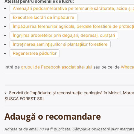
Atestat pentru domeniile de lucru:
Amenajări pedoameliorative pe terenurile sărăturate, acide şi p
Executare lucrări de împădurire
Împădurirea terenurilor agricole, perdele forestiere de protecţie
Îngrijirea arboretelor prin degajări, depresaj, curăţări
Întreţinerea seminţişurilor şi plantaţiilor forestiere
Regenerarea pădurilor
Intră pe
grupul de Facebook asociat site-ului
sau pe cel de
Whats
Servicii de împădurire și reconstrucție ecologică în Moisei, Mar
Navigare
ȘUSCA FOREST SRL
în
articole
Adaugă o recomandare
Adresa ta de email nu va fi publicată.
Câmpurile obligatorii sunt marcat