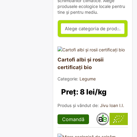
schimbărilor climatice. Alege
produsele ecologice locale pentru
tine și pentru mediu.
Cartofi albi și rosii
certificați bio
Categorie:
Legume
Preț: 8 lei/kg
Produs și vândut de:
Jivu Ioan I.I.
Comandă