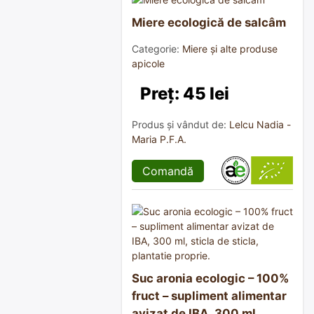
Miere ecologică de salcâm
Categorie:
Miere și alte produse
apicole
Preț: 45 lei
Produs și vândut de:
Lelcu Nadia -
Maria P.F.A.
Comandă
Suc aronia ecologic – 100%
fruct – supliment alimentar
avizat de IBA, 300 ml,