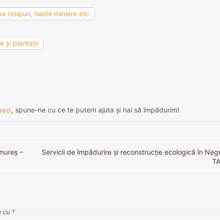
e nisipuri, halde miniere etc
 şi plantaţii
app
, spune-ne cu ce te putem ajuta și hai să împădurim!
amureș –
Servicii de împădurire și reconstrucție ecologică în Neg
TA
e cu
*