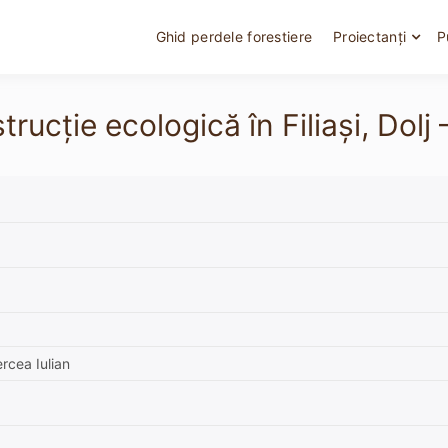
Ghid perdele forestiere
Proiectanți
P
strucție ecologică în Filiași, D
rcea Iulian