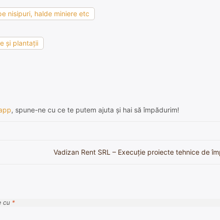
e nisipuri, halde miniere etc
 şi plantaţii
app
, spune-ne cu ce te putem ajuta și hai să împădurim!
Vadizan Rent SRL – Execuție proiecte tehnice de îm
e cu
*