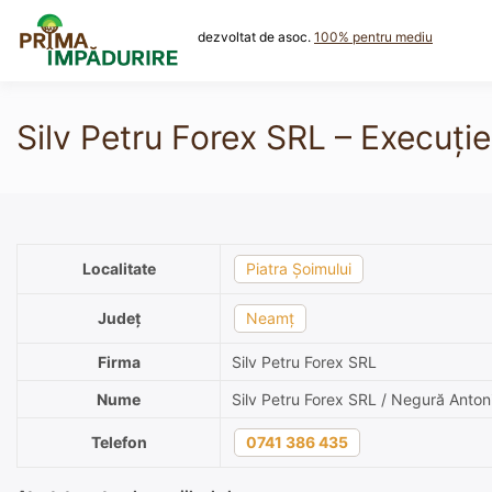
Skip
to
dezvoltat de asoc.
100% pentru mediu
content
Silv Petru Forex SRL – Execuți
Localitate
Piatra Șoimului
Județ
Neamț
Firma
Silv Petru Forex SRL
Nume
Silv Petru Forex SRL / Negură Anton
Telefon
0741 386 435