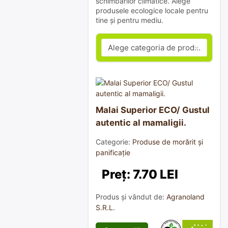
schimbărilor climatice. Alege
produsele ecologice locale pentru
tine și pentru mediu.
Malai Superior ECO/ Gustul
autentic al mamaligii.
Categorie:
Produse de morărit și
panificație
Preț: 7.70 LEI
Produs și vândut de:
Agranoland
S.R.L.