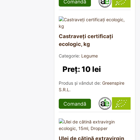
Comandă
Castraveți certificați
ecologic, kg
Categorie:
Legume
Preț: 10 lei
Produs și vândut de:
Greenspire
S.R.L.
Comandă
Ulei de cătină extravirgin