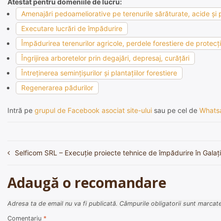
Atestat pentru domeniile de lucru:
Amenajări pedoameliorative pe terenurile sărăturate, acide şi p
Executare lucrări de împădurire
Împădurirea terenurilor agricole, perdele forestiere de protecţie
Îngrijirea arboretelor prin degajări, depresaj, curăţări
Întreţinerea seminţişurilor şi plantaţiilor forestiere
Regenerarea pădurilor
Intră pe
grupul de Facebook asociat site-ului
sau pe cel de
Whats
Selficom SRL – Execuție proiecte tehnice de împădurire în Galați
Navigare
în
Adaugă o recomandare
articole
Adresa ta de email nu va fi publicată.
Câmpurile obligatorii sunt marcat
Comentariu
*