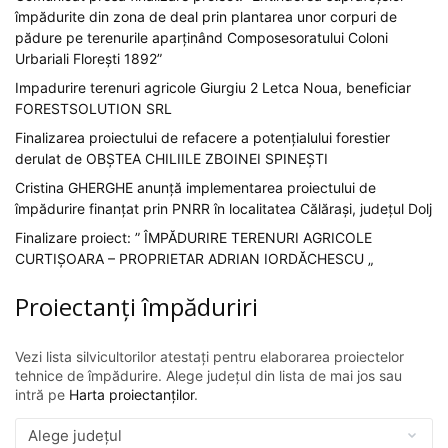
împădurite din zona de deal prin plantarea unor corpuri de
pădure pe terenurile aparținând Composesoratului Coloni
Urbariali Florești 1892”
Impadurire terenuri agricole Giurgiu 2 Letca Noua, beneficiar
FORESTSOLUTION SRL
Finalizarea proiectului de refacere a potențialului forestier
derulat de OBȘTEA CHILIILE ZBOINEI SPINEȘTI
Cristina GHERGHE anunță implementarea proiectului de
împădurire finanțat prin PNRR în localitatea Călărași, județul Dolj
Finalizare proiect: ” ÎMPĂDURIRE TERENURI AGRICOLE
CURTIȘOARA – PROPRIETAR ADRIAN IORDĂCHESCU „
Proiectanți împăduriri
Vezi lista silvicultorilor atestați pentru elaborarea proiectelor
tehnice de împădurire. Alege județul din lista de mai jos sau
intră pe
Harta proiectanților
.