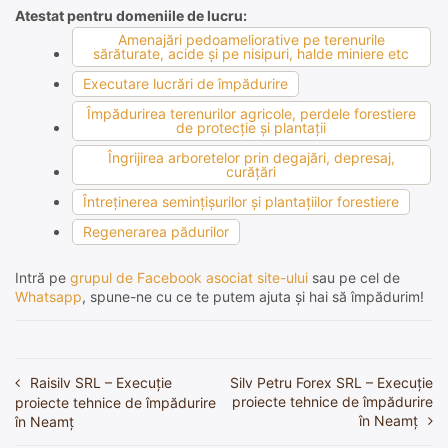
Atestat pentru domeniile de lucru:
Amenajări pedoameliorative pe terenurile
sărăturate, acide şi pe nisipuri, halde miniere etc
Executare lucrări de împădurire
Împădurirea terenurilor agricole, perdele forestiere
de protecţie şi plantaţii
Îngrijirea arboretelor prin degajări, depresaj,
curăţări
Întreţinerea seminţişurilor şi plantaţiilor forestiere
Regenerarea pădurilor
Intră pe
grupul de Facebook asociat site-ului
sau pe cel de
Whatsapp
, spune-ne cu ce te putem ajuta și hai să împădurim!
Raisilv SRL – Execuție
Silv Petru Forex SRL – Execuție
Navigare
proiecte tehnice de împădurire
proiecte tehnice de împădurire
în
în Neamț
în Neamț