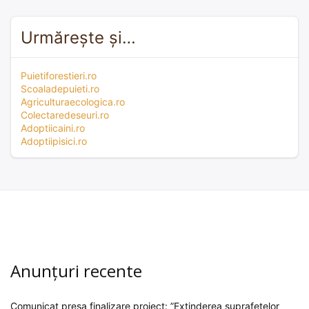
Urmărește și…
Puietiforestieri.ro
Scoaladepuieti.ro
Agriculturaecologica.ro
Colectaredeseuri.ro
Adoptiicaini.ro
Adoptiipisici.ro
Anunțuri recente
Comunicat presa finalizare proiect: ”Extinderea suprafețelor