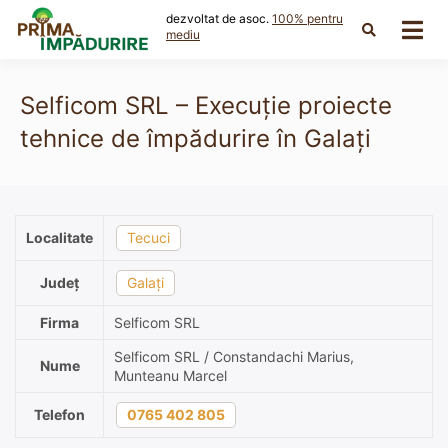
Skip
dezvoltat de asoc.
100% pentru
to
mediu
content
Selficom SRL – Execuție proiecte
tehnice de împădurire în Galați
Localitate
Tecuci
Județ
Galați
Firma
Selficom SRL
Selficom SRL / Constandachi Marius,
Nume
Munteanu Marcel
Telefon
0765 402 805