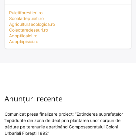
Puietiforestieri.ro
Scoaladepuieti.ro
Agriculturaecologica.ro
Colectaredeseuri.ro
Adoptiicaini.ro
Adoptiipisici.ro
Anunțuri recente
Comunicat presa finalizare proiect: ”Extinderea suprafețelor
împădurite din zona de deal prin plantarea unor corpuri de
pădure pe terenurile aparținând Composesoratului Coloni
Urbariali Florești 1892”