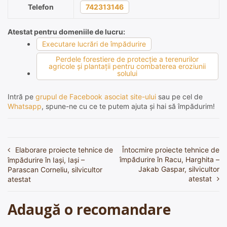
Telefon
742313146
Atestat pentru domeniile de lucru:
Executare lucrări de împădurire
Perdele forestiere de protecţie a terenurilor
agricole şi plantaţii pentru combaterea eroziunii
solului
Intră pe
grupul de Facebook asociat site-ului
sau pe cel de
Whatsapp
, spune-ne cu ce te putem ajuta și hai să împădurim!
Elaborare proiecte tehnice de
Întocmire proiecte tehnice de
Navigare
împădurire în Racu, Harghita –
împădurire în Iași, Iași –
în
Jakab Gaspar, silvicultor
Parascan Corneliu, silvicultor
atestat
atestat
articole
Adaugă o recomandare