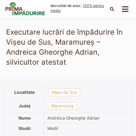
Skip
dezvoltat de asoc.
100% pentru
to
mediu
content
Executare lucrări de împădurire în
Vișeu de Sus, Maramureș –
Andreica Gheorghe Adrian,
silvicultor atestat
Localitate
Vișeu de Sus
Județ
Maramureș
Nume
Andreica Gheorghe Adrian
Studii
Medii