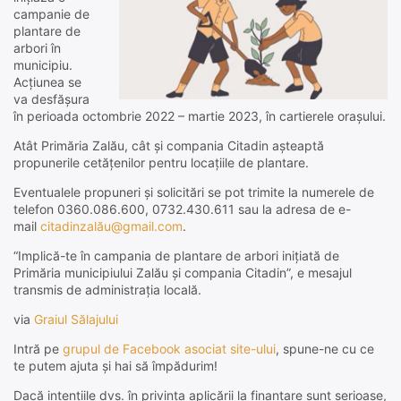
campanie de
plantare de
arbori în
municipiu.
Acțiunea se
va desfășura
în perioada octombrie 2022 – martie 2023, în cartierele orașului.
Atât Primăria Zalău, cât și compania Citadin așteaptă
propunerile cetățenilor pentru locațiile de plantare.
Eventualele propuneri și solicitări se pot trimite la numerele de
telefon 0360.086.600, 0732.430.611 sau la adresa de e-
mail
citadinzalău@gmail.com
.
“Implică-te în campania de plantare de arbori inițiată de
Primăria municipiului Zalău și compania Citadin”, e mesajul
transmis de administrația locală.
via
Graiul Sălajului
Intră pe
grupul de Facebook asociat site-ului
, spune-ne cu ce
te putem ajuta și hai să împădurim!
Dacă intențiile dvs. în privința aplicării la finanțare sunt serioase,