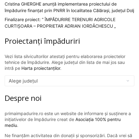
Cristina GHERGHE anunță implementarea proiectului de
împădurire finanțat prin PNRR în localitatea Călărași, județul Dolj
Finalizare proiect: ” ÎMPĂDURIRE TERENURI AGRICOLE
CURTIȘOARA – PROPRIETAR ADRIAN IORDĂCHESCU „
Proiectanți împăduriri
Vezi lista silvicultorilor atestați pentru elaborarea proiectelor
tehnice de împădurire. Alege județul din lista de mai jos sau
intră pe
Harta proiectanților
.
Despre noi
primaimpadurire.ro este un website de informare și susținere a
inițiativelor de împădurire creat de
Asociația 100% pentru
mediu
.
Ne finanțăm activitatea din donații și sponsorizări. Dacă vrei să