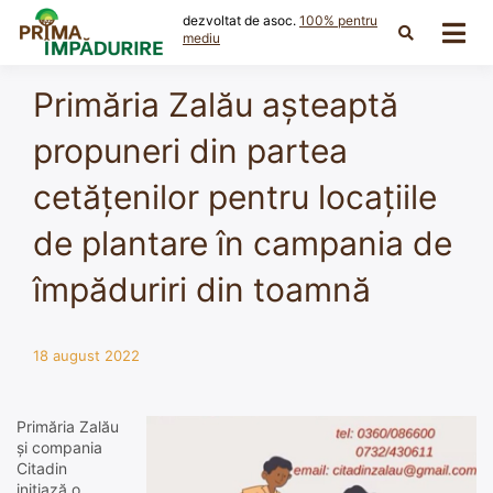
Skip
dezvoltat de asoc.
100% pentru
to
mediu
content
Primăria Zalău așteaptă
propuneri din partea
cetățenilor pentru locațiile
de plantare în campania de
împăduriri din toamnă
18 august 2022
Primăria Zalău
și compania
Citadin
inițiază o