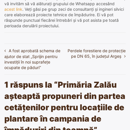
vă invităm să vă alăturați grupului de Whatsapp accesând
acest link
. Veți găsi pe grup zeci de consultanți și ingineri silvici
care elaborează proiecte tehnice de împădurire. Ei vă pot
răspunde punctual fiecărei întrebări și vă pot asista pe toată
perioada derulării proiectului.
A fost aprobată schema de
Perdele forestiere de protecție
Navigare
pe DN 65, în județul Argeș
ajutor de stat „Sprijin pentru
în
investiţii în noi suprafeţe
ocupate de păduri”
articole
1 răspuns la “
Primăria Zalău
așteaptă propuneri din partea
cetățenilor pentru locațiile de
plantare în campania de