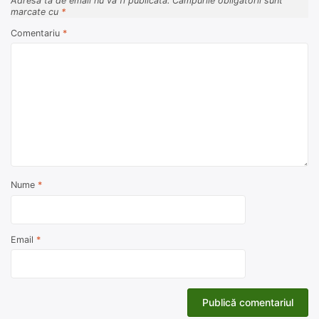
Adresa ta de email nu va fi publicată.
Câmpurile obligatorii sunt
marcate cu
*
Comentariu
*
Nume
*
Email
*