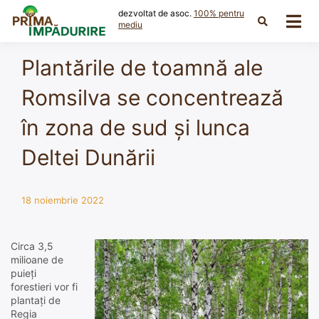
Skip
dezvoltat de asoc.
100% pentru
to
mediu
content
Plantările de toamnă ale
Romsilva se concentrează
în zona de sud și lunca
Deltei Dunării
18 noiembrie 2022
Circa 3,5
milioane de
puieți
forestieri vor fi
plantați de
Regia