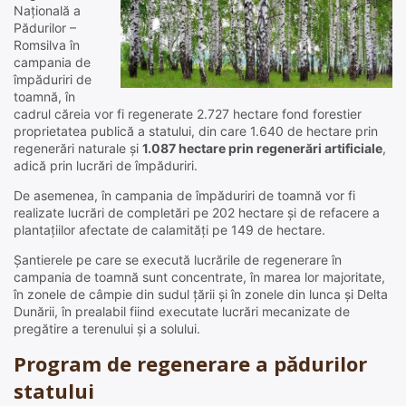
Națională a
Pădurilor –
Romsilva în
campania de
împăduriri de
toamnă, în
cadrul căreia vor fi regenerate 2.727 hectare fond forestier
proprietatea publică a statului, din care 1.640 de hectare prin
regenerări naturale și
1.087 hectare prin regenerări artificiale
,
adică prin lucrări de împăduriri.
De asemenea, în campania de împăduriri de toamnă vor fi
realizate lucrări de completări pe 202 hectare și de refacere a
plantațiilor afectate de calamități pe 149 de hectare.
Șantierele pe care se execută lucrările de regenerare în
campania de toamnă sunt concentrate, în marea lor majoritate,
în zonele de câmpie din sudul țării și în zonele din lunca și Delta
Dunării, în prealabil fiind executate lucrări mecanizate de
pregătire a terenului și a solului.
Program de regenerare a pădurilor
statului