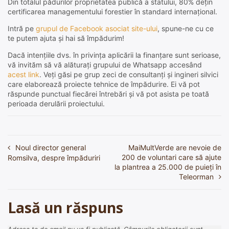
Din totalul pădurilor proprietatea publică a statului, 80% dețin
certificarea managementului forestier în standard internațional.
Intră pe
grupul de Facebook asociat site-ului
, spune-ne cu ce
te putem ajuta și hai să împădurim!
Dacă intențiile dvs. în privința aplicării la finanțare sunt serioase,
vă invităm să vă alăturați grupului de Whatsapp accesând
acest link
. Veți găsi pe grup zeci de consultanți și ingineri silvici
care elaborează proiecte tehnice de împădurire. Ei vă pot
răspunde punctual fiecărei întrebări și vă pot asista pe toată
perioada derulării proiectului.
Noul director general
MaiMultVerde are nevoie de
Navigare
200 de voluntari care să ajute
Romsilva, despre împăduriri
în
la plantrea a 25.000 de puieți în
Teleorman
articole
Lasă un răspuns