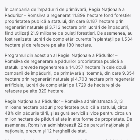
În campania de împăduriri de primăvară, Regia Națională a
Pădurilor – Romsilva a regenerat 11.899 hectare fond forestier
proprietatea publică a statului, din care 8.187 hectare prin
regenerări naturale și 3.712 hectare prin lucrări de împăduriri,
fiind utilizați 21,9 milioane de puieți forestieri. De asemenea, au
fost realizate lucrări de completări curente în plantații pe 1.534
hectare și de refacere pe alte 180 hectare.
Programul din acest an al Regiei Naționale a Pădurilor –
Romsilva de regenerare a pădurilor proprietatea publică a
statului prevede regenerarea a 14.057 hectare în cele două
campanii de împăduriri, de primăvară și toamnă, din care 9.354
hectare prin regenerări naturale și 4.703 hectare prin regenerări
artificiale, lucrări de completări pe 1.729 de hectare și de
refacere pe alte 329 hectare.
Regia Națională a Pădurilor – Romsilva administrează 3,13
milioane hectare păduri proprietatea publică a statului, circa
48% din pădurile țării, și asigură servicii silvice pentru circa un
milion hectare de păduri aflate în alte forme de proprietate. De
asemenea, Romsilva administrează 22 de parcuri naționale și
naționale, precum și 12 herghelii de stat.