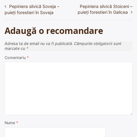
Pepiniera silvică Soveja –
Pepiniera silvică Stoiceni –
Navigare
puieți forestieri în Galicea
puieți forestieri în Soveja
în
articole
Adaugă o recomandare
Adresa ta de email nu va fi publicată.
Câmpurile obligatorii sunt
marcate cu
*
Comentariu
*
Nume
*