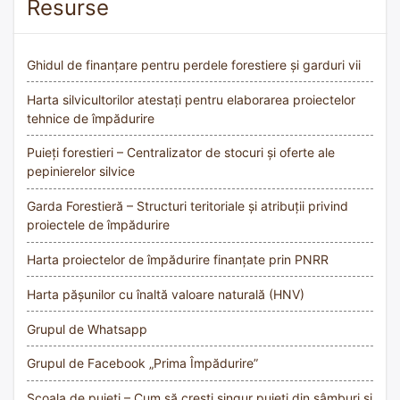
Resurse
Ghidul de finanțare pentru perdele forestiere și garduri vii
Harta silvicultorilor atestați pentru elaborarea proiectelor
tehnice de împădurire
Puieți forestieri – Centralizator de stocuri și oferte ale
pepinierelor silvice
Garda Forestieră – Structuri teritoriale și atribuții privind
proiectele de împădurire
Harta proiectelor de împădurire finanțate prin PNRR
Harta pășunilor cu înaltă valoare naturală (HNV)
Grupul de Whatsapp
Grupul de Facebook „Prima Împădurire”
Școala de puieți – Cum să crești singur puieți din sâmburi și