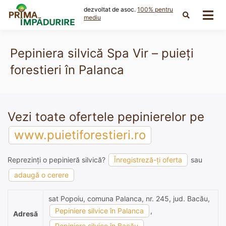
Skip
dezvoltat de asoc.
100% pentru
to
mediu
content
Pepiniera silvică Spa Vir – puieți
forestieri în Palanca
Vezi toate ofertele pepinierelor pe
www.puietiforestieri.ro
Reprezinți o pepinieră silvică?
Înregistreză-ți oferta
sau
adaugă o cerere
sat Popoiu, comuna Palanca, nr. 245, jud. Bacău,
Pepiniere silvice în Palanca
,
Adresă
Pepiniere silvice în Bacău