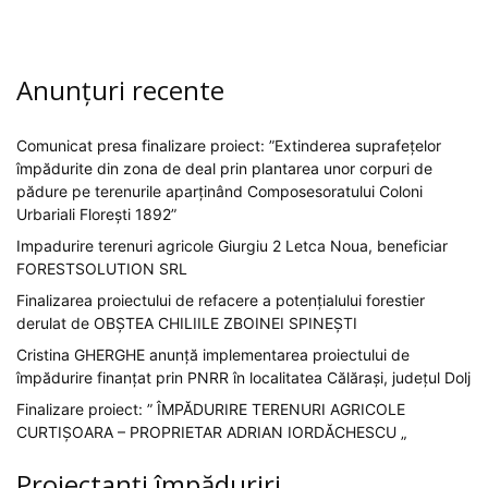
Anunțuri recente
Comunicat presa finalizare proiect: ”Extinderea suprafețelor
împădurite din zona de deal prin plantarea unor corpuri de
pădure pe terenurile aparținând Composesoratului Coloni
Urbariali Florești 1892”
Impadurire terenuri agricole Giurgiu 2 Letca Noua, beneficiar
FORESTSOLUTION SRL
Finalizarea proiectului de refacere a potențialului forestier
derulat de OBȘTEA CHILIILE ZBOINEI SPINEȘTI
Cristina GHERGHE anunță implementarea proiectului de
împădurire finanțat prin PNRR în localitatea Călărași, județul Dolj
Finalizare proiect: ” ÎMPĂDURIRE TERENURI AGRICOLE
CURTIȘOARA – PROPRIETAR ADRIAN IORDĂCHESCU „
Proiectanți împăduriri