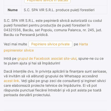
Nume
S.C. SPA VIR S.R.L. produce puieți forestieri
S.C. SPA VIR S.R.L. este pepinieră silvică autorizată cu codul
puieți forestieri pentru producția de puieți forestieri în
04321556, Bacău, sat Popoiu, comuna Palanca, nr. 245, jud.
Bacău ca Persoană juridică.
Vezi mai multe
Pepiniere silvice private
pe
Harta
pepinierelor silvice
Intră pe
grupul de Facebook asociat site-ului
, spune-ne cu ce
te putem ajuta și hai să împădurim!
Dacă intențiile dvs. în privința aplicării la finanțare sunt serioase,
vă invităm să vă alăturați grupului de Whatsapp accesând
acest link
. Veți găsi pe grup zeci de consultanți și ingineri silvici
care elaborează proiecte tehnice de împădurire. Ei vă pot
răspunde punctual fiecărei întrebări și vă pot asista pe toată
perioada derulării proiectului.