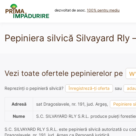
Skip
to
dezvoltat de asoc.
100% pentru mediu
content
Pepiniera silvică Silvayard Rly –
Vezi toate ofertele pepinierelor pe
ww
Reprezinți o pepinieră silvică?
Înregistreză-ți oferta
sau
adau
Adresă
sat Dragoslavele, nr. 191, jud. Argeș,
Pepiniere s
Nume
S.C. SILVAYARD RLY S.R.L. produce puieți forestier
S.C. SILVAYARD RLY S.R.L. este pepinieră silvică autorizată cu codu
Dragoslavele, nr. 191, jud. Argeș ca Persoană juridică.