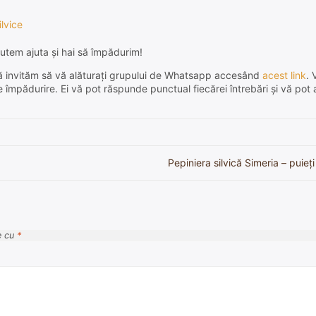
ilvice
utem ajuta și hai să împădurim!
e, vă invităm să vă alăturați grupului de Whatsapp accesând
acest link
. 
de împădurire. Ei vă pot răspunde punctual fiecărei întrebări și vă pot 
Pepiniera silvică Simeria – puieți 
e cu
*