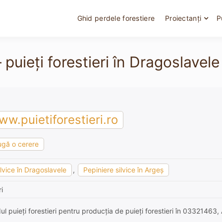
Ghid perdele forestiere
Proiectanți
P
 puieți forestieri în Dragoslavele
w.puietiforestieri.ro
gă o cerere
ilvice în Dragoslavele
,
Pepiniere silvice în Argeş
i
l puieți forestieri pentru producția de puieți forestieri în 03321463,