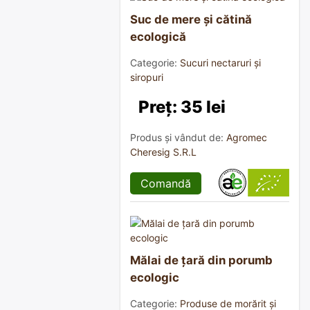
Suc de mere și cătină
ecologică
Categorie:
Sucuri nectaruri și
siropuri
Preț: 35 lei
Produs și vândut de:
Agromec
Cheresig S.R.L
Comandă
Mălai de țară din porumb
ecologic
Categorie:
Produse de morărit și