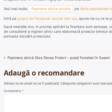
Vezi mai multe
Pepiniere silvice private
pe
Harta pepinierelor s
Intră pe
grupul de Facebook asociat site-ului
, spune-ne cu ce te p
Dacă intențiile dvs. în privința aplicării la finanțare sunt serioas
de consultanți și ingineri silvici care elaborează proiecte tehnice 
perioada derulării proiectului.
Pepiniera silvică Silva Densa Proiect – puieți forestieri în Suseni
Navigare
în
Adaugă o recomandare
articole
Adresa ta de email nu va fi publicată.
Câmpurile obligatorii sunt marcat
Comentariu
*