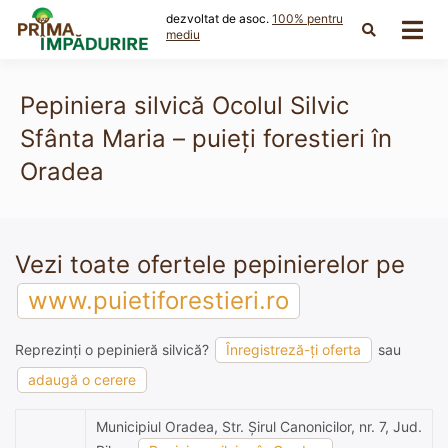
Skip
dezvoltat de asoc.
100% pentru
to
mediu
content
Pepiniera silvică Ocolul Silvic
Sfânta Maria – puieți forestieri în
Oradea
Vezi toate ofertele pepinierelor pe
www.puietiforestieri.ro
Reprezinți o pepinieră silvică?
Înregistreză-ți oferta
sau
adaugă o cerere
Municipiul Oradea, Str. Şirul Canonicilor, nr. 7, Jud.