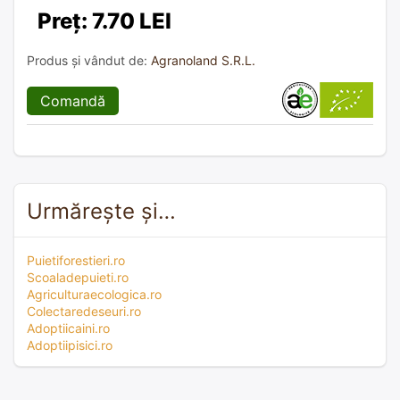
Preț: 7.70 LEI
Produs și vândut de:
Agranoland S.R.L.
Comandă
Urmărește și…
Puietiforestieri.ro
Scoaladepuieti.ro
Agriculturaecologica.ro
Colectaredeseuri.ro
Adoptiicaini.ro
Adoptiipisici.ro