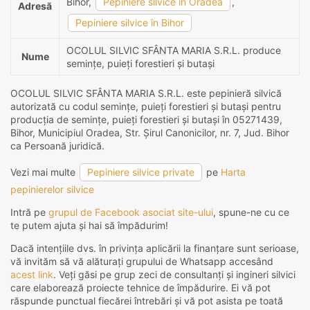
Bihor,
Pepiniere silvice în Oradea
,
Adresă
Pepiniere silvice în Bihor
OCOLUL SILVIC SFÂNTA MARIA S.R.L. produce
Nume
semințe, puieți forestieri și butași
OCOLUL SILVIC SFÂNTA MARIA S.R.L. este pepinieră silvică
autorizată cu codul semințe, puieți forestieri și butași pentru
producția de semințe, puieți forestieri și butași în 05271439,
Bihor, Municipiul Oradea, Str. Şirul Canonicilor, nr. 7, Jud. Bihor
ca Persoană juridică.
Vezi mai multe
Pepiniere silvice private
pe
Harta
pepinierelor silvice
Intră pe
grupul de Facebook asociat site-ului
, spune-ne cu ce
te putem ajuta și hai să împădurim!
Dacă intențiile dvs. în privința aplicării la finanțare sunt serioase,
vă invităm să vă alăturați grupului de Whatsapp accesând
acest link
. Veți găsi pe grup zeci de consultanți și ingineri silvici
care elaborează proiecte tehnice de împădurire. Ei vă pot
răspunde punctual fiecărei întrebări și vă pot asista pe toată