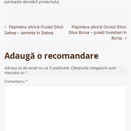
perioada derulării proiectului.
Pepiniera silvică Ocolul Silvic
Pepiniera silvică Ocolul Silvic
Navigare
Silva Borsa – puieți forestieri în
Sebeş – seminţe în Sebeş
în
Borsa
articole
Adaugă o recomandare
Adresa ta de email nu va fi publicată.
Câmpurile obligatorii sunt
marcate cu
*
Comentariu
*