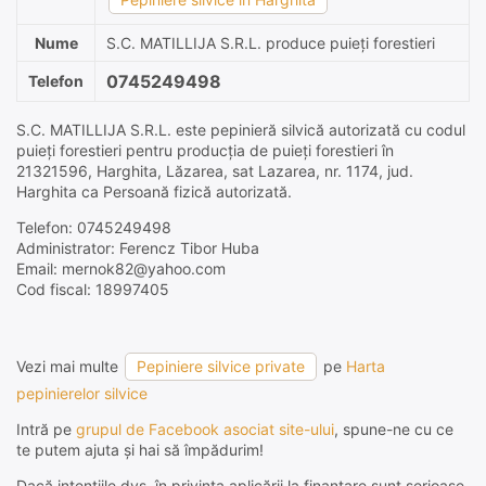
Nume
S.C. MATILLIJA S.R.L. produce puieți forestieri
0745249498
Telefon
S.C. MATILLIJA S.R.L. este pepinieră silvică autorizată cu codul
puieți forestieri pentru producția de puieți forestieri în
21321596, Harghita, Lăzarea, sat Lazarea, nr. 1174, jud.
Harghita ca Persoană fizică autorizată.
Telefon: 0745249498
Administrator: Ferencz Tibor Huba
Email: mernok82@yahoo.com
Cod fiscal: 18997405
Vezi mai multe
Pepiniere silvice private
pe
Harta
pepinierelor silvice
Intră pe
grupul de Facebook asociat site-ului
, spune-ne cu ce
te putem ajuta și hai să împădurim!
Dacă intențiile dvs. în privința aplicării la finanțare sunt serioase,