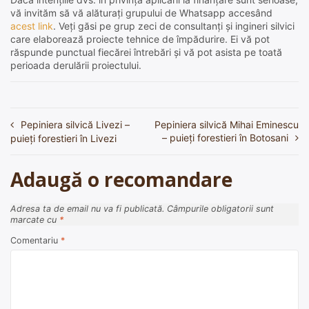
vă invităm să vă alăturați grupului de Whatsapp accesând
acest link
. Veți găsi pe grup zeci de consultanți și ingineri silvici
care elaborează proiecte tehnice de împădurire. Ei vă pot
răspunde punctual fiecărei întrebări și vă pot asista pe toată
perioada derulării proiectului.
Pepiniera silvică Livezi –
Pepiniera silvică Mihai Eminescu
Navigare
– puieți forestieri în Botosani
puieți forestieri în Livezi
în
articole
Adaugă o recomandare
Adresa ta de email nu va fi publicată.
Câmpurile obligatorii sunt
marcate cu
*
Comentariu
*