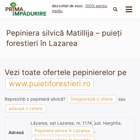
Skip
dezvoltat de asoc.
100% pentru
to
mediu
content
Pepiniera silvică Matillija – puieți
forestieri în Lazarea
Vezi toate ofertele pepinierelor pe
www.puietiforestieri.ro
Reprezinți o pepinieră silvică?
Înregistreză-ți oferta
sau
adaugă o cerere
Lăzarea, sat Lazarea, nr. 1174, jud. Harghita,
Pepiniere silvice în Lazarea
,
Adresă
Pepiniere silvice în Harghita