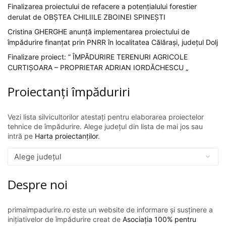
Finalizarea proiectului de refacere a potențialului forestier
derulat de OBȘTEA CHILIILE ZBOINEI SPINEȘTI
Cristina GHERGHE anunță implementarea proiectului de
împădurire finanțat prin PNRR în localitatea Călărași, județul Dolj
Finalizare proiect: ” ÎMPĂDURIRE TERENURI AGRICOLE
CURTIȘOARA – PROPRIETAR ADRIAN IORDĂCHESCU „
Proiectanți împăduriri
Vezi lista silvicultorilor atestați pentru elaborarea proiectelor
tehnice de împădurire. Alege județul din lista de mai jos sau
intră pe
Harta proiectanților
.
Despre noi
primaimpadurire.ro este un website de informare și susținere a
inițiativelor de împădurire creat de
Asociația 100% pentru