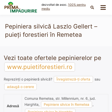
Skip
dezvoltat de asoc.
100% pentru
to
mediu
content
Pepiniera silvică Laszlo Gellert –
puieți forestieri în Remetea
Vezi toate ofertele pepinierelor pe
www.puietiforestieri.ro
Reprezinți o pepinieră silvică?
Înregistreză-ți oferta
sau
adaugă o cerere
Comuna Remetea, str. Millennium, nr. 6, jud.
Harghita,
Pepiniere silvice în Remetea
,
Adresă
Pepiniere silvice în Harghita