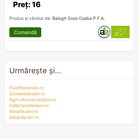
Preț: 16
Produs și vândut de:
Balogh Soos Csaba P.F.A.
Comandă
Urmărește și…
Puietiforestieri.ro
Scoaladepuieti.ro
Agriculturaecologica.ro
Colectaredeseuri.ro
Adoptiicaini.ro
Adoptiipisici.ro