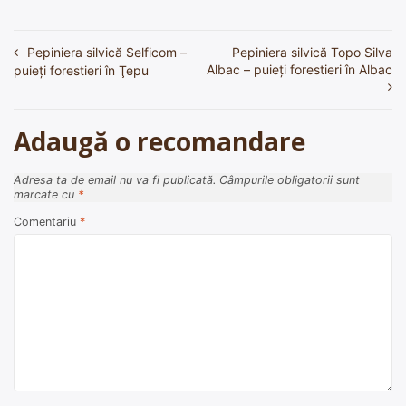
Pepiniera silvică Selficom –
Pepiniera silvică Topo Silva
Navigare
Albac – puieți forestieri în Albac
puieți forestieri în Ţepu
în
articole
Adaugă o recomandare
Adresa ta de email nu va fi publicată.
Câmpurile obligatorii sunt
marcate cu
*
Comentariu
*