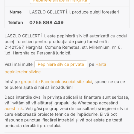
Nume
LASZLO GELLERT Î.I. produce puieți forestieri
0755 898 449
Telefon
LASZLO GELLERT Î.I. este pepinieră silvică autorizată cu codul
puieți forestieri pentru producția de puieți forestieri în
21421597, Harghita, Comuna Remetea, str. Millennium, nr. 6,
jud. Harghita ca Persoană juridică.
Vezi mai multe
Pepiniere silvice private
pe
Harta
pepinierelor silvice
Intră pe
grupul de Facebook asociat site-ului
, spune-ne cu ce
te putem ajuta și hai să împădurim!
Dacă intențiile dvs. în privința aplicării la finanțare sunt serioase,
vă invităm să vă alăturați grupului de Whatsapp accesând
acest link
. Veți găsi pe grup zeci de consultanți și ingineri silvici
care elaborează proiecte tehnice de împădurire. Ei vă pot
răspunde punctual fiecărei întrebări și vă pot asista pe toată
perioada derulării proiectului.