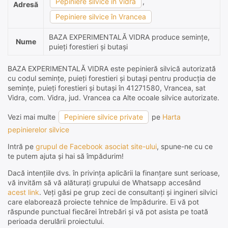
Pepiniere silvice în Vidra
,
Adresă
Pepiniere silvice în Vrancea
BAZA EXPERIMENTALĂ VIDRA produce semințe,
Nume
puieți forestieri și butași
BAZA EXPERIMENTALĂ VIDRA este pepinieră silvică autorizată
cu codul semințe, puieți forestieri și butași pentru producția de
semințe, puieți forestieri și butași în 41271580, Vrancea, sat
Vidra, com. Vidra, jud. Vrancea ca Alte ocoale silvice autorizate.
Vezi mai multe
Pepiniere silvice private
pe
Harta
pepinierelor silvice
Intră pe
grupul de Facebook asociat site-ului
, spune-ne cu ce
te putem ajuta și hai să împădurim!
Dacă intențiile dvs. în privința aplicării la finanțare sunt serioase,
vă invităm să vă alăturați grupului de Whatsapp accesând
acest link
. Veți găsi pe grup zeci de consultanți și ingineri silvici
care elaborează proiecte tehnice de împădurire. Ei vă pot
răspunde punctual fiecărei întrebări și vă pot asista pe toată
perioada derulării proiectului.