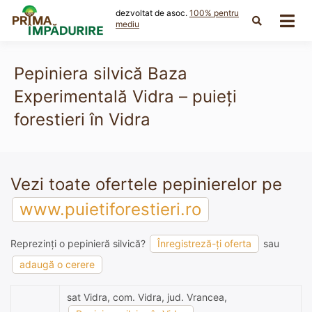
Skip
dezvoltat de asoc.
100% pentru
to
mediu
content
Pepiniera silvică Baza
Experimentală Vidra – puieți
forestieri în Vidra
Vezi toate ofertele pepinierelor pe
www.puietiforestieri.ro
Reprezinți o pepinieră silvică?
Înregistreză-ți oferta
sau
adaugă o cerere
sat Vidra, com. Vidra, jud. Vrancea,