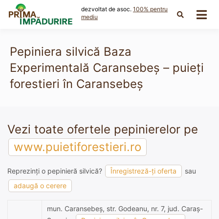
Skip
dezvoltat de asoc.
100% pentru
to
mediu
content
Pepiniera silvică Baza
Experimentală Caransebeș – puieți
forestieri în Caransebeș
Vezi toate ofertele pepinierelor pe
www.puietiforestieri.ro
Reprezinți o pepinieră silvică?
Înregistreză-ți oferta
sau
adaugă o cerere
mun. Caransebeș, str. Godeanu, nr. 7, jud. Caraș-