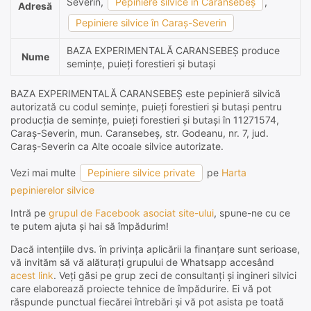
Severin,
Pepiniere silvice în Caransebeș
,
Adresă
Pepiniere silvice în Caraş-Severin
BAZA EXPERIMENTALĂ CARANSEBEȘ produce
Nume
semințe, puieți forestieri și butași
BAZA EXPERIMENTALĂ CARANSEBEȘ este pepinieră silvică
autorizată cu codul semințe, puieți forestieri și butași pentru
producția de semințe, puieți forestieri și butași în 11271574,
Caraș-Severin, mun. Caransebeș, str. Godeanu, nr. 7, jud.
Caraș-Severin ca Alte ocoale silvice autorizate.
Vezi mai multe
Pepiniere silvice private
pe
Harta
pepinierelor silvice
Intră pe
grupul de Facebook asociat site-ului
, spune-ne cu ce
te putem ajuta și hai să împădurim!
Dacă intențiile dvs. în privința aplicării la finanțare sunt serioase,
vă invităm să vă alăturați grupului de Whatsapp accesând
acest link
. Veți găsi pe grup zeci de consultanți și ingineri silvici
care elaborează proiecte tehnice de împădurire. Ei vă pot
răspunde punctual fiecărei întrebări și vă pot asista pe toată