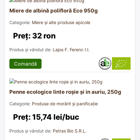
Miere de albină polifloră Eco 950g
Categorie:
Miere și alte produse apicole
Preț: 32 ron
Produs și vândut de:
Lajos F. Ferenc I.I.
Comandă
Penne ecologice linte roșie și in auriu, 250g
Categorie:
Produse de morărit și panificație
Preț: 15,74 lei/buc
Produs și vândut de:
Petras Bio S.R.L.