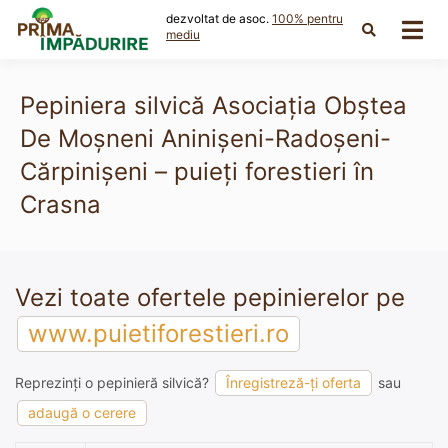
Skip
dezvoltat de asoc.
100% pentru
to
mediu
content
Pepiniera silvică Asociația Obștea
De Moșneni Aninișeni-Radoșeni-
Cărpinișeni – puieți forestieri în
Crasna
Vezi toate ofertele pepinierelor pe
www.puietiforestieri.ro
Reprezinți o pepinieră silvică?
Înregistreză-ți oferta
sau
adaugă o cerere