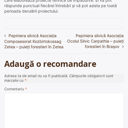
care elaborează proiecte tehnice de împădurire. Ei vă pot
răspunde punctual fiecărei întrebări și vă pot asista pe toată
perioada derulării proiectului.
Pepiniera silvică Asociația
Pepiniera silvică Asociaţia
Navigare
Ocolul Silvic Carpathia – puieți
Composesorat Kozbirtokossag
în
forestieri în Brașov
Zetea – puieți forestieri în Zetea
articole
Adaugă o recomandare
Adresa ta de email nu va fi publicată.
Câmpurile obligatorii sunt
marcate cu
*
Comentariu
*