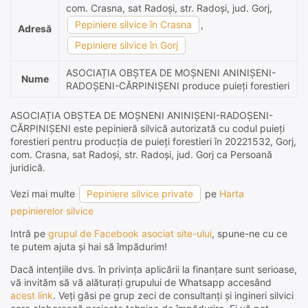
com. Crasna, sat Radoși, str. Radoși, jud. Gorj,
Pepiniere silvice în Crasna
,
Adresă
Pepiniere silvice în Gorj
ASOCIAȚIA OBȘTEA DE MOȘNENI ANINIȘENI-
Nume
RADOȘENI-CĂRPINIȘENI produce puieți forestieri
ASOCIAȚIA OBȘTEA DE MOȘNENI ANINIȘENI-RADOȘENI-
CĂRPINIȘENI este pepinieră silvică autorizată cu codul puieți
forestieri pentru producția de puieți forestieri în 20221532, Gorj,
com. Crasna, sat Radoși, str. Radoși, jud. Gorj ca Persoană
juridică.
Vezi mai multe
Pepiniere silvice private
pe
Harta
pepinierelor silvice
Intră pe
grupul de Facebook asociat site-ului
, spune-ne cu ce
te putem ajuta și hai să împădurim!
Dacă intențiile dvs. în privința aplicării la finanțare sunt serioase,
vă invităm să vă alăturați grupului de Whatsapp accesând
acest link
. Veți găsi pe grup zeci de consultanți și ingineri silvici