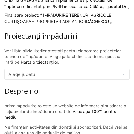
Cristina GHERGHE anunță implementarea proiectului de
împădurire finanțat prin PNRR în localitatea Călărași, județul Dolj
Finalizare proiect: ” ÎMPĂDURIRE TERENURI AGRICOLE
CURTIȘOARA – PROPRIETAR ADRIAN IORDĂCHESCU „
Proiectanți împăduriri
Vezi lista silvicultorilor atestați pentru elaborarea proiectelor
tehnice de împădurire. Alege județul din lista de mai jos sau
intră pe
Harta proiectanților
.
Despre noi
primaimpadurire.ro este un website de informare și susținere a
inițiativelor de împădurire creat de
Asociația 100% pentru
mediu
.
Ne finanțăm activitatea din donații și sponsorizări. Dacă vrei să
ajuți, alege una din opțiunile de mai jos.