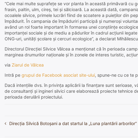
“Cele mai multe suprafeţe se vor planta în această primăvară cu gor
frasin, paltin, ulm, cireş, tei şi sălcioară. La această dată, campan
ocoalele silvice, primele lucrări fiind de scoatere a puieţilor din pe
împădurit. În campania de împăduriri participă şi numeroşi voluntari, 
având un rol foarte important în formarea unei conştiinţe ecologice şi 
importanţei sociale şi de mediu a pădurilor în cadrul acţiunii legate
ONG-uri, unităţi şcolare şi cercuri ecologice”, a declarat Mihăilescu
Directorul Direcţiei Silvice Vâlcea a menţionat că în perioada campan
marginea drumurilor naţionale şi în zonele de interes turistic, acţiuni
via
Ziarul de Vâlcea
Intră pe
grupul de Facebook asociat site-ului
, spune-ne cu ce te p
Dacă intențiile dvs. în privința aplicării la finanțare sunt serioas
de consultanți și ingineri silvici care elaborează proiecte tehnice 
perioada derulării proiectului.
Direcția Silvică Botoșani a dat startul la „Luna plantării arborilor”
Navigare
în