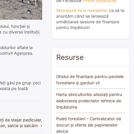
de Facebook
Prima împădurire
Abonează-te la newsletter
ca să te
anunțăm când se lansează
următoarea sesiune de finanțare
ului, funcţiei şi
pentru împăduriri
cu diverse instituţii,
ădurilor aflate la
 potrivit Agerpres.
Resurse
Ghidul de finanțare pentru perdele
Veți găsi pe grup zeci
forestiere și garduri vii
asista pe toată
Harta silvicultorilor atestați pentru
elaborarea proiectelor tehnice de
împădurire
Puieți forestieri – Centralizator de
ți de stejar pedicular,
stocuri și oferte ale pepinierelor
an, salcie și salcâm
silvice