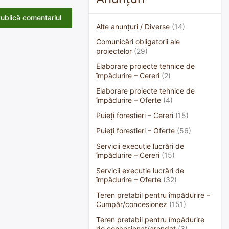
Alte anunțuri / Diverse
(14)
Comunicări obligatorii ale
proiectelor
(29)
Elaborare proiecte tehnice de
împădurire – Cereri
(2)
Elaborare proiecte tehnice de
împădurire – Oferte
(4)
Puieți forestieri – Cereri
(15)
Puieți forestieri – Oferte
(56)
Servicii execuție lucrări de
împădurire – Cereri
(15)
Servicii execuție lucrări de
împădurire – Oferte
(32)
Teren pretabil pentru împădurire –
Cumpăr/concesionez
(151)
Teren pretabil pentru împădurire
de concesionat/arendat
(3)