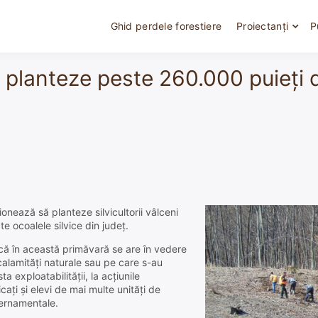
Ghid perdele forestiere
Proiectanți
P
ă planteze peste 260.000 puieţi 
ionează să planteze silvicultorii vâlceni
te ocoalele silvice din judeţ.
 că în această primăvară se are în vedere
alamităţi naturale sau pe care s-au
a exploatabilităţii, la acţiunile
caţi şi elevi de mai multe unităţi de
vernamentale.