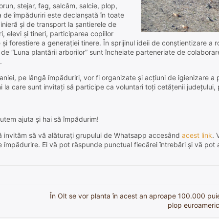
un, stejar, fag, salcâm, salcie, plop,
ia de împăduriri este declanşată în toate
pinieră şi de transport la şantierele de
elevi şi tineri, participarea copiilor
forestiere a generaţiei tinere. În sprijinul ideii de conştientizare a rol
 de “Luna plantării arborilor” sunt încheiate parteneriate de colaborare 
.
iei, pe lângă împăduriri, vor fi organizate şi acţiuni de igienizare a p
 la care sunt invitaţi să participe ca voluntari toţi cetăţenii judeţului,
utem ajuta și hai să împădurim!
e, vă invităm să vă alăturați grupului de Whatsapp accesând
acest link
. 
de împădurire. Ei vă pot răspunde punctual fiecărei întrebări și vă pot 
În Olt se vor planta în acest an aproape 100.000 puie
plop euroameric